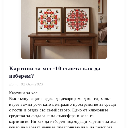
Картини за хол -10 съвета как да
изберем?
Дата: 02 Окт 2023
Картини за хол
Във вълнуващата задача да декорираме дома си, холът
играе важна роля като централно пространство за срещи
с гости и отдих със семейството.
Едно от ключовите
средства за създаване на атмосфера в хола са
картините.
Но как да изберем подходящи картини за хол,
които да изразят нашите предпочитания и да подобрят