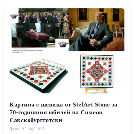
Картина с шевица от StefArt Stone за
70-годишния юбилей на Симеон
Сакскобургготски
Дата: 02 Апр 2025