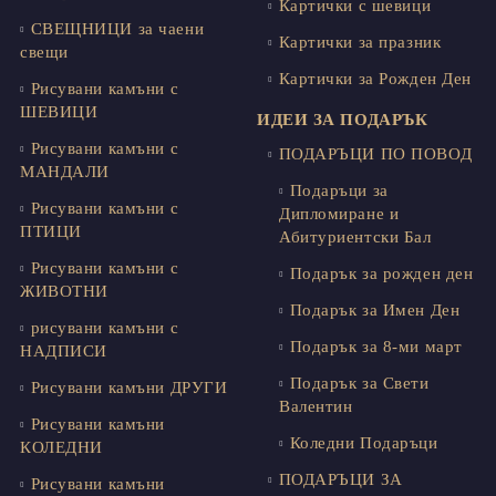
Картички с шевици
СВЕЩНИЦИ за чаени
Картички за празник
свещи
Картички за Рожден Ден
Рисувани камъни с
ШЕВИЦИ
ИДЕИ ЗА ПОДАРЪК
Рисувани камъни с
ПОДАРЪЦИ ПО ПОВОД
МАНДАЛИ
Подаръци за
Рисувани камъни с
Дипломиране и
ПТИЦИ
Абитуриентски Бал
Рисувани камъни с
Подарък за рожден ден
ЖИВОТНИ
Подарък за Имен Ден
рисувани камъни с
Подарък за 8-ми март
НАДПИСИ
Подарък за Свети
Рисувани камъни ДРУГИ
Валентин
Рисувани камъни
Коледни Подаръци
КОЛЕДНИ
ПОДАРЪЦИ ЗА
Рисувани камъни