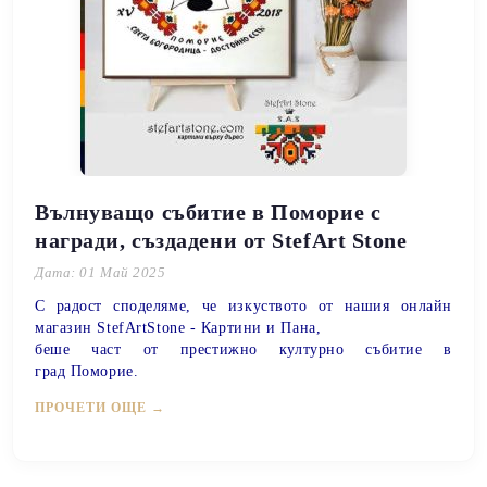
Вълнуващо събитие в Поморие с
награди, създадени от StefArt Stone
Дата: 01 Май 2025
С радост споделяме, че изкуството от нашия онлайн
магазин
StefArtStone - Картини и Пана,
беше част от престижно културно събитие в
град
Поморие
.
ПРОЧЕТИ ОЩЕ →