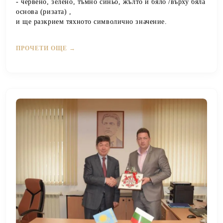
- червено, зелено, тъмно синьо, жълто и бяло /върху бяла
основа (ризата) ,
и ще разкрием тяхното символично значение.
ПРОЧЕТИ ОЩЕ →