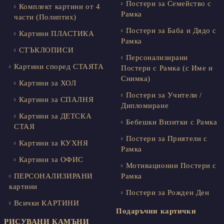
Постери за Семейство с
Комплект картини от 4
Рамка
части (Полиптих)
Постери за Баба и Дядо с
Картини ПЛАСТИКА
Рамка
СТЪКЛОПИСИ
Персонализирани
Картини според СТАЯТА
Постери с Рамка (с Име и
Снимка)
Картини за ХОЛ
Постери за Учители /
Картини за СПАЛНЯ
Дипломиране
Картини за ДЕТСКА
Бебешки Визитки с Рамка
СТАЯ
Постери за Приятели с
Картини за КУХНЯ
Рамка
Картини за ОФИС
Мотивационни Постери с
ПЕРСОНАЛИЗИРАНИ
Рамка
картини
Постери за Рожден Ден
Всички КАРТИНИ
Подаръчни картички
РИСУВАНИ КАМЪНИ