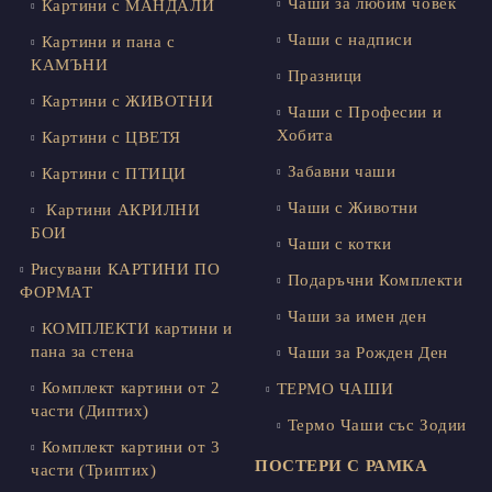
Чаши за любим човек
Картини с МАНДАЛИ
Чаши с надписи
Картини и пана с
КАМЪНИ
Празници
Картини с ЖИВОТНИ
Чаши с Професии и
Хобита
Картини с ЦВЕТЯ
Забавни чаши
Картини с ПТИЦИ
Чаши с Животни
Картини АКРИЛНИ
БОИ
Чаши с котки
Рисувани КАРТИНИ ПО
Подаръчни Комплекти
ФОРМАТ
Чаши за имен ден
КОМПЛЕКТИ картини и
пана за стена
Чаши за Рожден Ден
Комплект картини от 2
ТЕРМО ЧАШИ
части (Диптих)
Термо Чаши със Зодии
Комплект картини от 3
ПОСТЕРИ С РАМКА
части (Триптих)