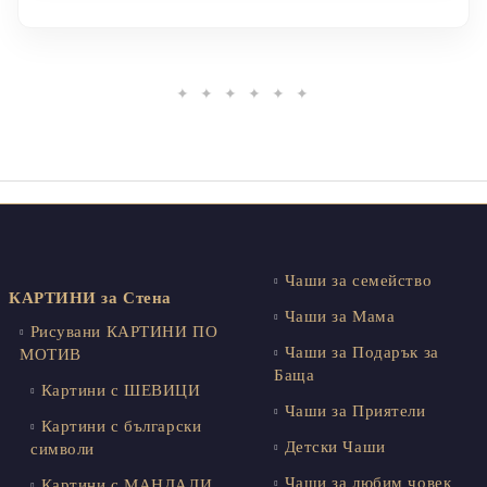
✦ ✦ ✦ ✦ ✦ ✦
Чаши за семейство
КАРТИНИ за Стена
Чаши за Мама
Рисувани КАРТИНИ ПО
Чаши за Подарък за
МОТИВ
Баща
Картини с ШЕВИЦИ
Чаши за Приятели
Картини с български
Детски Чаши
символи
Чаши за любим човек
Картини с МАНДАЛИ