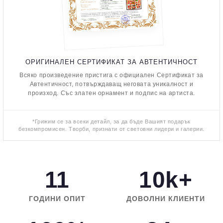
ОРИГИНАЛЕН СЕРТИФИКАТ ЗА АВТЕНТИЧНОСТ
Всяко произведение пристига с официален Сертификат за
Автентичност, потвърждаващ неговата уникалност и
произход. Със златен орнамент и подпис на артиста.
*Грижим се за всеки детайл, за да бъде Вашият подарък
безкомпромисен. Творби, признати от световни лидери и галерии.
11
10k+
ГОДИНИ ОПИТ
ДОВОЛНИ КЛИЕНТИ