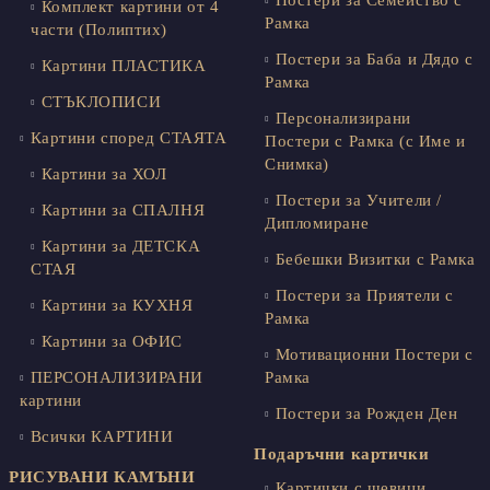
Постери за Семейство с
Комплект картини от 4
Рамка
части (Полиптих)
Постери за Баба и Дядо с
Картини ПЛАСТИКА
Рамка
СТЪКЛОПИСИ
Персонализирани
Картини според СТАЯТА
Постери с Рамка (с Име и
Снимка)
Картини за ХОЛ
Постери за Учители /
Картини за СПАЛНЯ
Дипломиране
Картини за ДЕТСКА
Бебешки Визитки с Рамка
СТАЯ
Постери за Приятели с
Картини за КУХНЯ
Рамка
Картини за ОФИС
Мотивационни Постери с
ПЕРСОНАЛИЗИРАНИ
Рамка
картини
Постери за Рожден Ден
Всички КАРТИНИ
Подаръчни картички
РИСУВАНИ КАМЪНИ
Картички с шевици