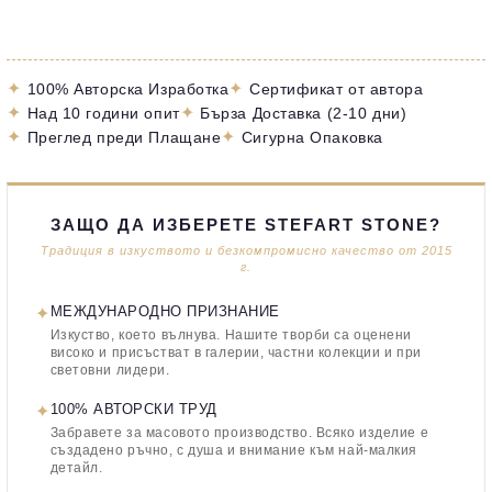
✦
✦
100% Авторска Изработка
Сертификат от автора
✦
✦
Над 10 години опит
Бърза Доставка (2-10 дни)
✦
✦
Преглед преди Плащане
Сигурна Опаковка
ЗАЩО ДА ИЗБЕРЕТЕ STEFART STONE?
Традиция в изкуството и безкомпромисно качество от 2015
г.
✦
МЕЖДУНАРОДНО ПРИЗНАНИЕ
Изкуство, което вълнува. Нашите творби са оценени
високо и присъстват в галерии, частни колекции и при
световни лидери.
✦
100% АВТОРСКИ ТРУД
Забравете за масовото производство. Всяко изделие е
създадено ръчно, с душа и внимание към най-малкия
детайл.