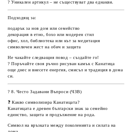
?
Уникален артикул – не съществуват два еднакви.
Подходящ за:
подарък за нов дом или семейство
декорация в етно, бохо или модерен стил
офис, хол, библиотека или кът за медитация
символичен жест на обич и защита
Не чакайте следващия повод – създайте го!
?️ Поръчайте своя
ръчно рисуван камък с Канатица
още днес и внесете
енергия, смисъл и традиция
в дома
си.
?
8. Често Задавани Въпроси (ЧЗВ)
❓
Какво символизира Канатицата?
Канатицата е древен български знак за семейно
единство, защита и продължение на рода.
Символ на връзката между поколенията и силата на
дома.