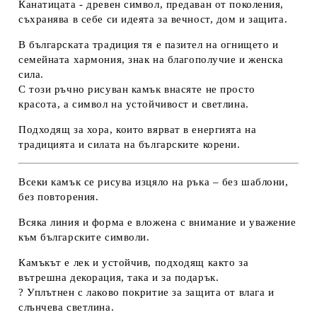
Канатицата - древен символ, предаван от поколения,
съхранява в себе си идеята за
вечност, дом и защита
.
В българската традиция тя е пазител на
огнището и
семейната хармония
, знак на
благополучие и женска
сила
.
С този ръчно рисуван камък внасяте не просто
красота, а
символ на устойчивост и светлина
.
Подходящ за хора, които вярват в
енергията на
традицията и силата на българските корени
.
Всеки камък се рисува
изцяло на ръка
– без шаблони,
без повторения.
Всяка линия и форма е вложена с внимание и уважение
към българските символи.
Камъкът е
лек и устойчив
, подходящ както за
вътрешна декорация, така и за подарък.
?
Уплътнен с лаково покритие
за защита от влага и
слънчева светлина.