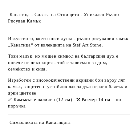
Канатица - Силата на Огнището - Уникален Ръчно
Рисуван Камък
Изкуството, което носи душа - ръчно рисувания камък
„Канатица“
от колекцията на
Stef Art Stone
.
Този малък, но мощен символ на българския дух е
повече от декорация - той е талисман за дом,
семейство и сила.
Изработен с висококачествени
акрилни бои върху лят
камък
, защитен с устойчив лак за дълготраен блясък и
ярки цветове.
✅
Камъкът е наличен (12 см)
| ⚒️
Размер 14 см – по
поръчка
Символиката на Канатицата