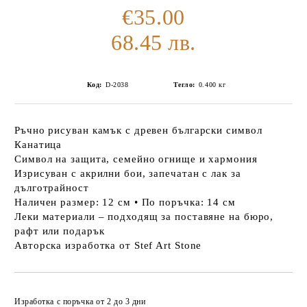
€35.00
68.45 лв.
Код:
D-2038
Тегло:
0.400
кг
Ръчно рисуван камък с древен български символ
Канатица
Символ на защита, семейно огнище и хармония
Изрисуван с акрилни бои, запечатан с лак за
дълготрайност
Наличен размер: 12 см • По поръчка: 14 см
Леки материали – подходящ за поставяне на бюро,
рафт или подарък
Авторска изработка от Stef Art Stone
Добави в желани
Изработка с поръчка от 2 до 3 дни