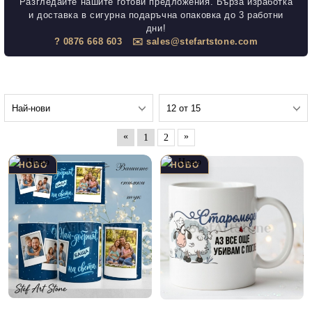
Разгледайте нашите готови предложения. Бърза изработка
и доставка в сигурна подаръчна опаковка до 3 работни
дни!
? 0876 668 603
✉️ sales@stefartstone.com
«
»
1
2