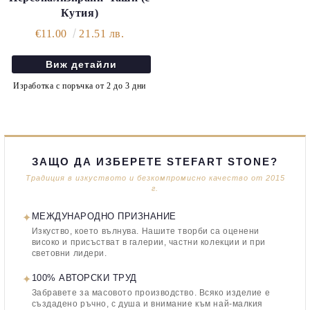
Кутия)
€11.00
21.51 лв.
Виж детайли
Изработка с поръчка от 2 до 3 дни
ЗАЩО ДА ИЗБЕРЕТЕ STEFART STONE?
Традиция в изкуството и безкомпромисно качество от 2015
г.
✦
МЕЖДУНАРОДНО ПРИЗНАНИЕ
Изкуство, което вълнува. Нашите творби са оценени
високо и присъстват в галерии, частни колекции и при
световни лидери.
✦
100% АВТОРСКИ ТРУД
Забравете за масовото производство. Всяко изделие е
създадено ръчно, с душа и внимание към най-малкия