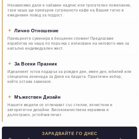
Независимо дали е забавен надпис или трогателно пожелание,
тази чаша ще превърне сутрешното кафе на Вашия татко в
ежедневен повод за гордост.
✦
Лично Отношение
Превърнете сувенира в безценен спомен! Предлагаме
изработка на чаша по поръчка с изписване на неговото име за
напълно индивидуален жест.
✦
За Всеки Празник
Идеалният готов подарък за рожден ден, имен ден, юбилей или
специална изненада за Деня на бащата. Практичен избор,
който остава завинаги.
✦
Мъжествен Дизайн
Нашите модели се отличават със стилни, изчистени и
авторитетни дизайни. Висококачествена керамика и
дълготраен, устойчив печат.
ЗАРАДВАЙТЕ ГО ДНЕС