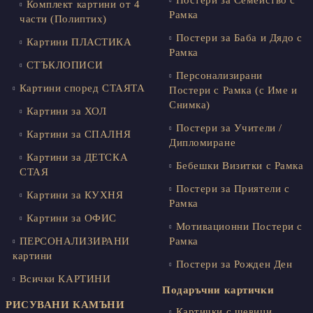
Комплект картини от 4
Рамка
части (Полиптих)
Постери за Баба и Дядо с
Картини ПЛАСТИКА
Рамка
СТЪКЛОПИСИ
Персонализирани
Картини според СТАЯТА
Постери с Рамка (с Име и
Снимка)
Картини за ХОЛ
Постери за Учители /
Картини за СПАЛНЯ
Дипломиране
Картини за ДЕТСКА
Бебешки Визитки с Рамка
СТАЯ
Постери за Приятели с
Картини за КУХНЯ
Рамка
Картини за ОФИС
Мотивационни Постери с
ПЕРСОНАЛИЗИРАНИ
Рамка
картини
Постери за Рожден Ден
Всички КАРТИНИ
Подаръчни картички
РИСУВАНИ КАМЪНИ
Картички с шевици