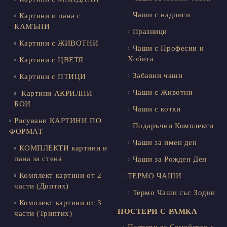
Чаши с надписи
Картини и пана с
КАМЪНИ
Празници
Картини с ЖИВОТНИ
Чаши с Професии и
Хобита
Картини с ЦВЕТЯ
Забавни чаши
Картини с ПТИЦИ
Чаши с Животни
Картини АКРИЛНИ
БОИ
Чаши с котки
Рисувани КАРТИНИ ПО
Подаръчни Комплекти
ФОРМАТ
Чаши за имен ден
КОМПЛЕКТИ картини и
пана за стена
Чаши за Рожден Ден
Комплект картини от 2
ТЕРМО ЧАШИ
части (Диптих)
Термо Чаши със Зодии
Комплект картини от 3
ПОСТЕРИ С РАМКА
части (Триптих)
Постери за Семейство с