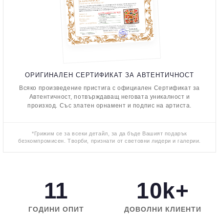
ОРИГИНАЛЕН СЕРТИФИКАТ ЗА АВТЕНТИЧНОСТ
Всяко произведение пристига с официален Сертификат за
Автентичност, потвърждаващ неговата уникалност и
произход. Със златен орнамент и подпис на артиста.
*Грижим се за всеки детайл, за да бъде Вашият подарък
безкомпромисен. Творби, признати от световни лидери и галерии.
11
10k+
ГОДИНИ ОПИТ
ДОВОЛНИ КЛИЕНТИ