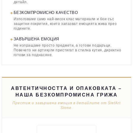
детайл.
✦
БЕЗКОМПРОМИСНО КАЧЕСТВО
Използваме само най-висок клас материали и бои със
защитни покрития, които запазват емоцията жива през
годините.
✦
ЗАВЪРШЕНА ЕМОЦИЯ
Не изпращаме просто предмети, а готови подаръци.
Повечето ни артикули пристигат в стилна кутия, директно
готови за поднасяне.
АВТЕНТИЧНОСТТА И ОПАКОВКАТА –
НАША БЕЗКОМПРОМИСНА ГРИЖА
Престиж и завършена емоция в детайлите от StefArt
Stone.