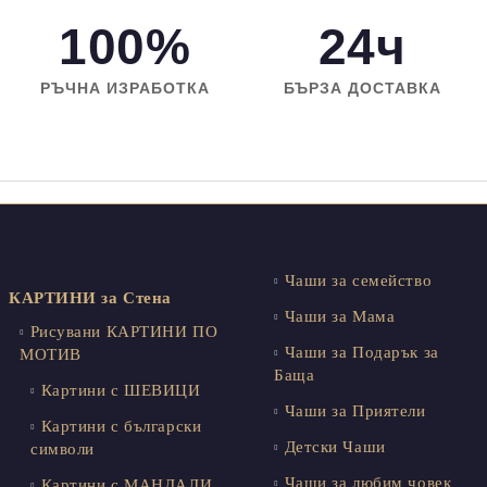
100%
24ч
РЪЧНА ИЗРАБОТКА
БЪРЗА ДОСТАВКА
Чаши за семейство
КАРТИНИ за Стена
Чаши за Мама
Рисувани КАРТИНИ ПО
Чаши за Подарък за
МОТИВ
Баща
Картини с ШЕВИЦИ
Чаши за Приятели
Картини с български
Детски Чаши
символи
Чаши за любим човек
Картини с МАНДАЛИ