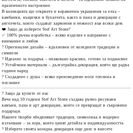
празничното настроение.
В колекцията ще откриете и
керамични украшения за елха
–
камбанки, къщички и бухалчета, както и
пана и декорации с
ангелчета
, които създават хармония и нежност във всеки дом.
❤️
Защо да изберете Stef Art Stone?
✅ 100%
ръчна изработка
– всяко изделие е направено с
внимание и любов
?
Оригинален дизайн
– вдъхновен от коледните традиции и
символи
?️
Идеално за подарък
– опаковано красиво, готово за поднасяне
?
Устойчиви материали
– дълготрайна декорация, която ще радва
години наред
?
Създадено с душа
– всяко произведение носи топлина и
послание
? Защо да купите от нас
Вече
над 10 години
Stef Art Stone създава
ръчно рисувани
камъни, пана и арт декорации
, които се превръщат в съкровени
подаръци.
Нашите творби обединяват традиция, символика и модерно
излъчване – за хора, които ценят детайла и индивидуалността.
?️ Изберете своята
коледна декорация
още днес и внесете