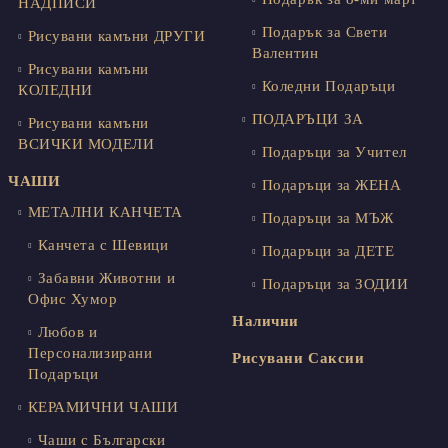
НАДПИСИ
Подарък за Свети
Рисувани камъни ДРУГИ
Валентин
Рисувани камъни
Коледни Подаръци
КОЛЕДНИ
ПОДАРЪЦИ ЗА
Рисувани камъни
ВСИЧКИ МОДЕЛИ
Подаръци за Учител
ЧАШИ
Подаръци за ЖЕНА
МЕТАЛНИ КАНЧЕТА
Подаръци за МЪЖ
Канчета с Шевици
Подаръци за ДЕТЕ
Забавни Животни и
Подаръци за ЗОДИИ
Офис Хумор
Налични
Любов и
Персонализирани
Рисувани Саксии
Подаръци
КЕРАМИЧНИ ЧАШИ
Чаши с Български