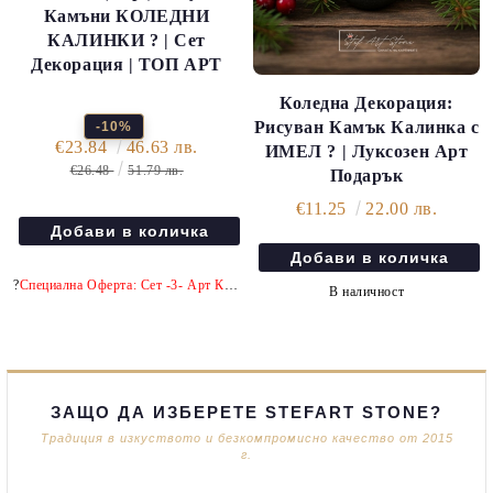
Камъни КОЛЕДНИ
КАЛИНКИ ? | Сет
Декорация | ТОП АРТ
Коледна Декорация:
Рисуван Камък Калинка с
-10%
€23.84
46.63 лв.
ИМЕЛ ? | Луксозен Арт
€26.48
51.79 лв.
Подарък
€11.25
22.00 лв.
?
Специална Оферта: Сет -3- Арт Камъка с -10% отстъпка!
В наличност
ЗАЩО ДА ИЗБЕРЕТЕ STEFART STONE?
Традиция в изкуството и безкомпромисно качество от 2015
г.