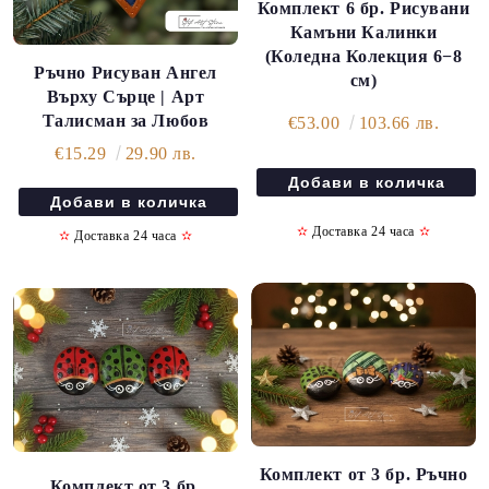
Комплект 6 бр. Рисувани
Камъни Калинки
(Коледна Колекция 6−8
Ръчно Рисуван Ангел
см)
Върху Сърце | Арт
Талисман за Любов
€53.00
103.66 лв.
€15.29
29.90 лв.
✫
Доставка 24 часа
✫
✫
Доставка 24 часа
✫
Комплект от 3 бр. Ръчно
Комплект от 3 бр.