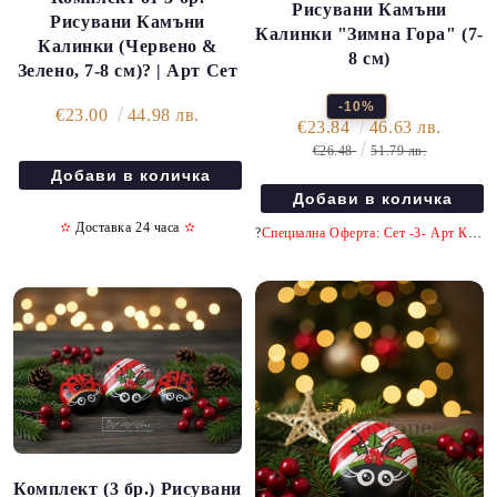
Рисувани Камъни
Рисувани Камъни
Калинки "Зимна Гора" (7-
Калинки (Червено &
8 см)
Зелено, 7-8 см)? | Арт Сет
-10%
€23.00
44.98 лв.
€23.84
46.63 лв.
€26.48
51.79 лв.
✫
Доставка 24 часа
✫
?
Специална Оферта: Сет -3- Арт Камъка с -10% отстъпка!
Комплект (3 бр.) Рисувани