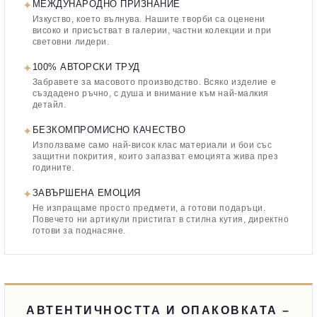
✦
МЕЖДУНАРОДНО ПРИЗНАНИЕ
Изкуство, което вълнува. Нашите творби са оценени
високо и присъстват в галерии, частни колекции и при
световни лидери.
✦
100% АВТОРСКИ ТРУД
Забравете за масовото производство. Всяко изделие е
създадено ръчно, с душа и внимание към най-малкия
детайл.
✦
БЕЗКОМПРОМИСНО КАЧЕСТВО
Използваме само най-висок клас материали и бои със
защитни покрития, които запазват емоцията жива през
годините.
✦
ЗАВЪРШЕНА ЕМОЦИЯ
Не изпращаме просто предмети, а готови подаръци.
Повечето ни артикули пристигат в стилна кутия, директно
готови за поднасяне.
АВТЕНТИЧНОСТТА И ОПАКОВКАТА –