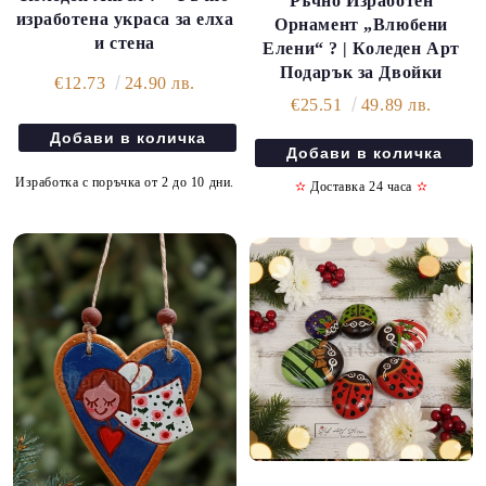
Ръчно Изработен
изработена украса за елха
Орнамент „Влюбени
и стена
Елени“ ? | Коледен Арт
Подарък за Двойки
€12.73
24.90 лв.
€25.51
49.89 лв.
Изработка с поръчка от 2 до 10 дни.
✫
Доставка 24 часа
✫