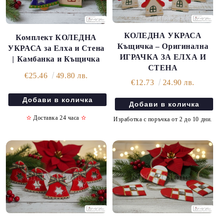
КОЛЕДНА УКРАСА
Комплект КОЛЕДНА
Къщичка – Оригинална
УКРАСА за Елха и Стена
ИГРАЧКА ЗА ЕЛХА И
| Камбанка и Къщичка
СТЕНА
€25.46
49.80 лв.
€12.73
24.90 лв.
✫
Доставка 24 часа
✫
Изработка с поръчка от 2 до 10 дни.