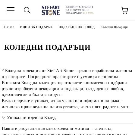
Начало
ИДЕИ ЗА ПОДАРЪК
ПОДАРЪЦИ ПО ПОВОД
Коледни Подаръци
КОЛЕДНИ ПОДАРЪЦИ
?
Коледна колекция от Stef Art Stone – ръчно изработена магия за
празниците.
Посрещнете празниците с усмивка и топлина!
В нашата
Коледна колекция
ще откриете внимателно подбрани
ръчно изработени декорации и подаръци
, създадени с любов,
вдъхновение и български дух.
Всяко изделие е
уникат
, изрисувано или оформено на ръка –
истинско произведение на изкуството, което носи радост и уют.
✨
Уникални идеи за Коледа
Нашите
рисувани камъни с коледни мотиви
– еленчета,
ангелчета, снежни човечета и мечета – са идеалният символ на