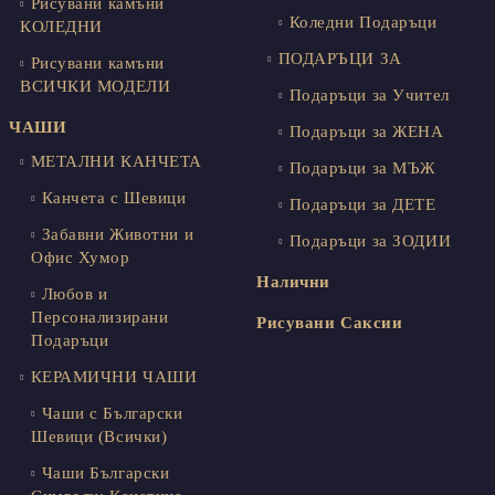
Рисувани камъни
Коледни Подаръци
КОЛЕДНИ
ПОДАРЪЦИ ЗА
Рисувани камъни
ВСИЧКИ МОДЕЛИ
Подаръци за Учител
ЧАШИ
Подаръци за ЖЕНА
МЕТАЛНИ КАНЧЕТА
Подаръци за МЪЖ
Канчета с Шевици
Подаръци за ДЕТЕ
Забавни Животни и
Подаръци за ЗОДИИ
Офис Хумор
Налични
Любов и
Персонализирани
Рисувани Саксии
Подаръци
КЕРАМИЧНИ ЧАШИ
Чаши с Български
Шевици (Всички)
Чаши Български