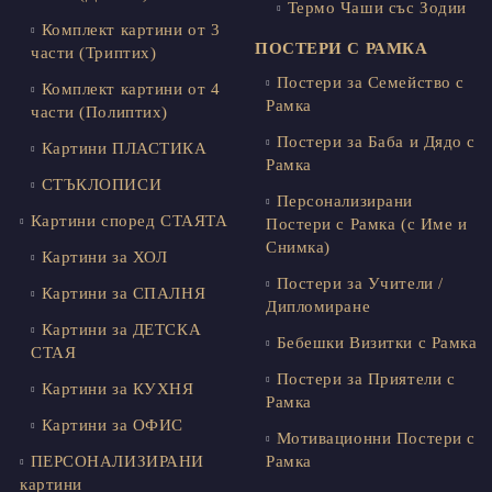
Термо Чаши със Зодии
Комплект картини от 3
ПОСТЕРИ С РАМКА
части (Триптих)
Постери за Семейство с
Комплект картини от 4
Рамка
части (Полиптих)
Постери за Баба и Дядо с
Картини ПЛАСТИКА
Рамка
СТЪКЛОПИСИ
Персонализирани
Картини според СТАЯТА
Постери с Рамка (с Име и
Снимка)
Картини за ХОЛ
Постери за Учители /
Картини за СПАЛНЯ
Дипломиране
Картини за ДЕТСКА
Бебешки Визитки с Рамка
СТАЯ
Постери за Приятели с
Картини за КУХНЯ
Рамка
Картини за ОФИС
Мотивационни Постери с
ПЕРСОНАЛИЗИРАНИ
Рамка
картини