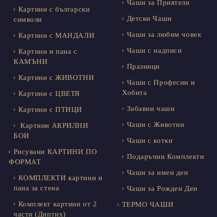
Чаши за Приятели
Картини с български
Детски Чаши
символи
Чаши за любим човек
Картини с МАНДАЛИ
Чаши с надписи
Картини и пана с
КАМЪНИ
Празници
Картини с ЖИВОТНИ
Чаши с Професии и
Хобита
Картини с ЦВЕТЯ
Забавни чаши
Картини с ПТИЦИ
Чаши с Животни
Картини АКРИЛНИ
БОИ
Чаши с котки
Рисувани КАРТИНИ ПО
Подаръчни Комплекти
ФОРМАТ
Чаши за имен ден
КОМПЛЕКТИ картини и
пана за стена
Чаши за Рожден Ден
Комплект картини от 2
ТЕРМО ЧАШИ
части (Диптих)