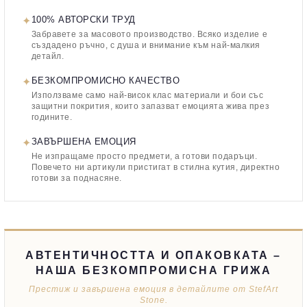
✦
100% АВТОРСКИ ТРУД
Забравете за масовото производство. Всяко изделие е
създадено ръчно, с душа и внимание към най-малкия
детайл.
✦
БЕЗКОМПРОМИСНО КАЧЕСТВО
Използваме само най-висок клас материали и бои със
защитни покрития, които запазват емоцията жива през
годините.
✦
ЗАВЪРШЕНА ЕМОЦИЯ
Не изпращаме просто предмети, а готови подаръци.
Повечето ни артикули пристигат в стилна кутия, директно
готови за поднасяне.
АВТЕНТИЧНОСТТА И ОПАКОВКАТА –
НАША БЕЗКОМПРОМИСНА ГРИЖА
Престиж и завършена емоция в детайлите от StefArt
Stone.