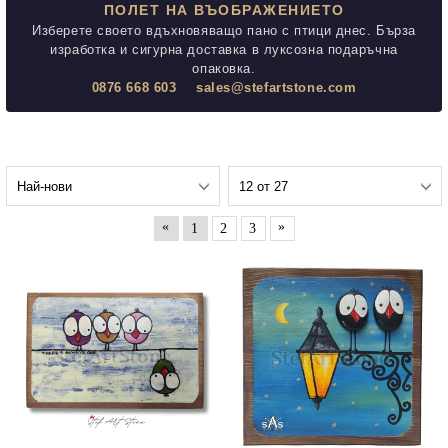
ПОЛЕТ НА ВЪОБРАЖЕНИЕТО
Изберете своето вдъхновяващо пано с птици днес. Бърза
изработка и сигурна доставка в луксозна подаръчна
опаковка.
0876 668 603
sales@stefartstone.com
«
»
1
2
3