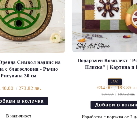
Подаръчен Комплект "Ро
Оренда Символ надпис на
Плиска" | Картина и
а с благословия - Ръчно
Рисувана 30 см
-3%
€94.00
183.85 л
140.00
273.82 лв.
€97.00
189.72 лв.
В наличност
Изработка с поръчка от 2 д