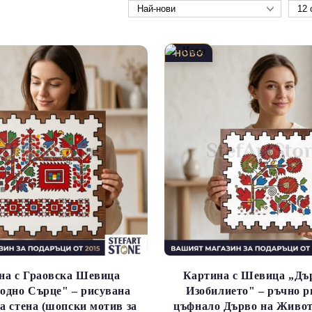
на с Граовска Шевица
Картина с Шевица „Дъ
одно Сърце" – рисувана
Изобилието" – ръчно р
а стена (шопски мотив за
цъфнало Дърво на Живот