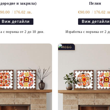
дородие и закрила)
Пелин
€90.00
176.02 лв.
€90.00
176.02 л
Виж детайли
Виж детайли
а с поръчка от 2 до 10 дни.
Изработка с поръчка от 2 д