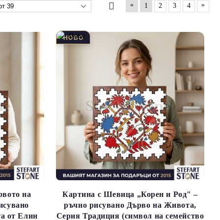
«
»
1
2
3
4
рвото на
Картина с Шевица „Корен и Род" –
исувано
ръчно рисувано Дърво на Живота,
а от Елин
Серия Традиция (символ на семейство