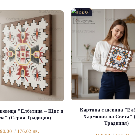
Картина с шевица "Елб
шевица "Елбетица – Щит и
Хармония на Света" 
ла" (Серия Традиция)
Традиция)
€90.00
176.02 лв.