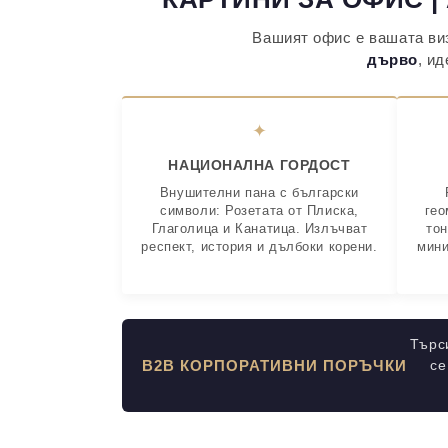
Вашият офис е вашата виз
дърво
, и
✦
НАЦИОНАЛНА ГОРДОСТ
Внушителни пана с български
символи: Розетата от Плиска,
гео
Глаголица и Канатица. Излъчват
тон
респект, история и дълбоки корени.
мини
Търс
B2B КОРПОРАТИВНИ ПОРЪЧКИ
се