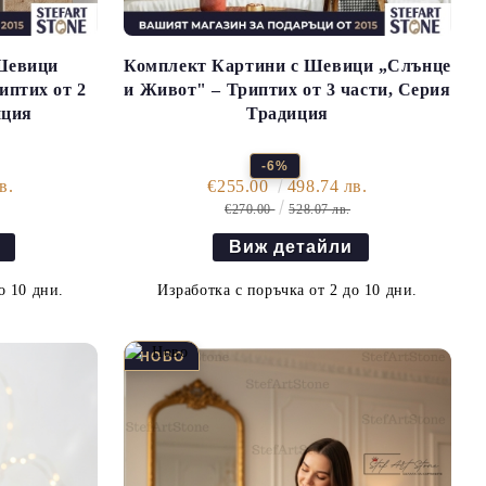
Шевици
Комплект Картини с Шевици „Слънце
иптих от 2
и Живот" – Триптих от 3 части, Серия
иция
Традиция
-6%
в.
€255.00
498.74 лв.
€270.00
528.07 лв.
Виж детайли
о 10 дни.
Изработка с поръчка от 2 до 10 дни.