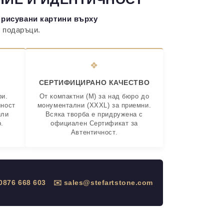
 рисувани картини върху
и подаръци.
❖
К
СЕРТИФИЦИРАНО КАЧЕСТВО
ри.
От компактни (M) за над бюро до
йност
монументални (XXXL) за приемни.
или
Всяка творба е придружена с
.
официален Сертификат за
Автентичност.
 0876 668 603
✉️ sales@stefartstone.com