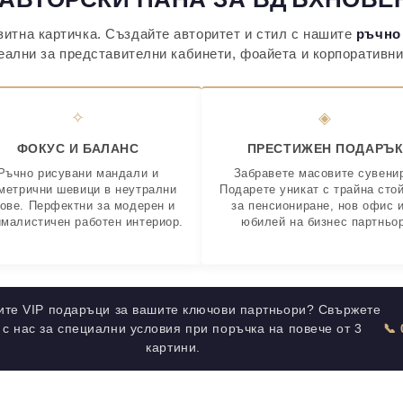
итна картичка. Създайте авторитет и стил с нашите
ръчно
деални за представителни кабинети, фоайета и корпоративн
✧
◈
ФОКУС И БАЛАНС
ПРЕСТИЖЕН ПОДАРЪ
Ръчно рисувани мандали и
Забравете масовите сувени
метрични шевици в неутрални
Подарете уникат с трайна сто
ове. Перфектни за модерен и
за пенсиониране, нов офис 
малистичен работен интериор.
юбилей на бизнес партньор
ите VIP подаръци за вашите ключови партньори? Свържете
 с нас за специални условия при поръчка на повече от 3
📞
картини.