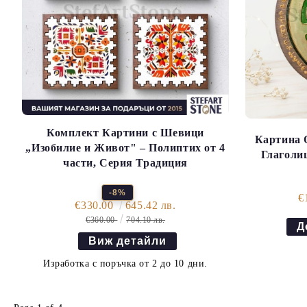
Комплект Картини с Шевици
Картина 
„Изобилие и Живот" – Полиптих от 4
Глаголиц
части, Серия Традиция
-8%
€
€330.00
645.42 лв.
€360.00
704.10 лв.
Виж детайли
Изработка с поръчка от 2 до 10 дни.