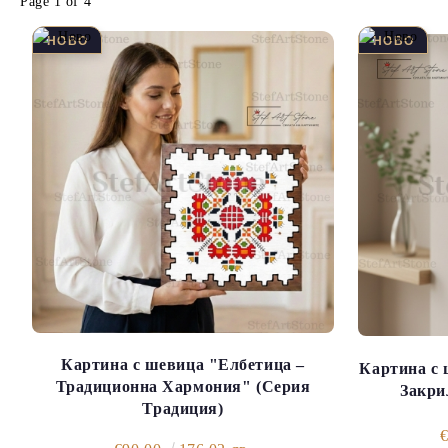
Page 1 of 4
Картина с шевица "Елбетица –
Картина с 
Традиционна Хармония" (Серия
Закри
Традиция)