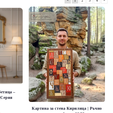
1
2
3
4
етица –
(Серия
Картина за стена Кирилица | Ръчно