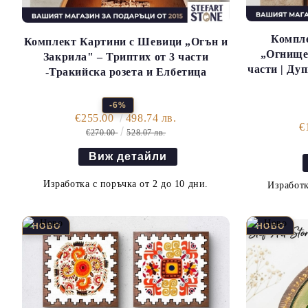
Компл
Комплект Картини с Шевици „Огън и
„Огнище
Закрила" – Триптих от 3 части
части | Ду
-Тракийска розета и Елбетица
-6%
€255.00
498.74 лв.
€
€270.00
528.07 лв.
Виж детайли
Изработка с поръчка от 2 до 10 дни.
Изработк