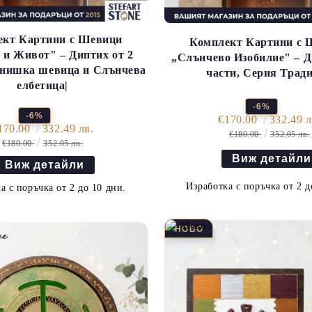
ект Картини с Шевици
Комплект Картини с 
 и Живот" – Диптих от 2
„Слънчево Изобилие" – Д
пнишка шевица и Слънчева
части, Серия Трад
елбетица|
-6%
-6%
€170.00
332.49 л
170.00
332.49 лв.
€180.00
352.05 лв.
€180.00
352.05 лв.
Виж детайли
Виж детайли
Изработка с поръчка от 2 д
а с поръчка от 2 до 10 дни.