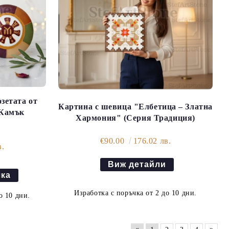
зетата от
Картина с шевица "Елбетица – Златна
 Камък
Хармония" (Серия Традиция)
€90.00
176.02 лв.
в.
Виж детайли
Изработка с поръчка от 2 до 10 дни.
о 10 дни.
«
»