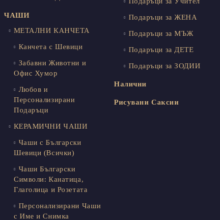
Подаръци за Учител
ЧАШИ
Подаръци за ЖЕНА
МЕТАЛНИ КАНЧЕТА
Подаръци за МЪЖ
Канчета с Шевици
Подаръци за ДЕТЕ
Забавни Животни и
Подаръци за ЗОДИИ
Офис Хумор
Налични
Любов и
Персонализирани
Рисувани Саксии
Подаръци
КЕРАМИЧНИ ЧАШИ
Чаши с Български
Шевици (Всички)
Чаши Български
Символи: Канатица,
Глаголица и Розетата
Персонализирани Чаши
с Име и Снимка