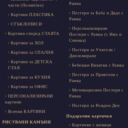
Рамка
части (Полиптих)
Постери за Баба и Дядо с
Картини ПЛАСТИКА
Рамка
СТЪКЛОПИСИ
Персонализирани
Картини според СТАЯТА
Постери с Рамка (с Име и
Снимка)
Картини за ХОЛ
Постери за Учители /
Картини за СПАЛНЯ
Дипломиране
Картини за ДЕТСКА
Бебешки Визитки с Рамка
СТАЯ
Постери за Приятели с
Картини за КУХНЯ
Рамка
Картини за ОФИС
Мотивационни Постери с
ПЕРСОНАЛИЗИРАНИ
Рамка
картини
Постери за Рожден Ден
Всички КАРТИНИ
Подаръчни картички
РИСУВАНИ КАМЪНИ
Картички с шевици