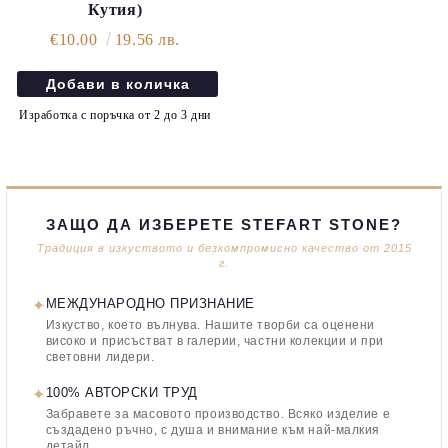
Кутия)
€10.00
19.56 лв.
Изработка с поръчка от 2 до 3 дни
ЗАЩО ДА ИЗБЕРЕТЕ STEFART STONE?
Традиция в изкуството и безкомпромисно качество от 2015
г.
✦
МЕЖДУНАРОДНО ПРИЗНАНИЕ
Изкуство, което вълнува. Нашите творби са оценени
високо и присъстват в галерии, частни колекции и при
световни лидери.
✦
100% АВТОРСКИ ТРУД
Забравете за масовото производство. Всяко изделие е
създадено ръчно, с душа и внимание към най-малкия
детайл.