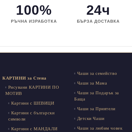
100%
24ч
РЪЧНА ИЗРАБОТКА
БЪРЗА ДОСТАВКА
Чаши за семейство
КАРТИНИ за Стена
Чаши за Мама
Рисувани КАРТИНИ ПО
Чаши за Подарък за
МОТИВ
Баща
Картини с ШЕВИЦИ
Чаши за Приятели
Картини с български
Детски Чаши
символи
Чаши за любим човек
Картини с МАНДАЛИ