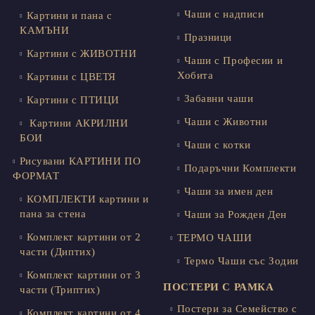
Чаши с надписи
Картини и пана с
КАМЪНИ
Празници
Картини с ЖИВОТНИ
Чаши с Професии и
Хобита
Картини с ЦВЕТЯ
Забавни чаши
Картини с ПТИЦИ
Чаши с Животни
Картини АКРИЛНИ
БОИ
Чаши с котки
Рисувани КАРТИНИ ПО
Подаръчни Комплекти
ФОРМАТ
Чаши за имен ден
КОМПЛЕКТИ картини и
пана за стена
Чаши за Рожден Ден
Комплект картини от 2
ТЕРМО ЧАШИ
части (Диптих)
Термо Чаши със Зодии
Комплект картини от 3
ПОСТЕРИ С РАМКА
части (Триптих)
Постери за Семейство с
Комплект картини от 4