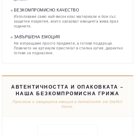
✦
БЕЗКОМПРОМИСНО КАЧЕСТВО
Използваме само най-висок клас материали и бои със
защитни покрития, които запазват емоцията жива през
годините.
✦
ЗАВЪРШЕНА ЕМОЦИЯ
Не изпращаме просто предмети, а готови подаръци.
Повечето ни артикули пристигат в стилна кутия, директно
готови за поднасяне.
АВТЕНТИЧНОСТТА И ОПАКОВКАТА –
НАША БЕЗКОМПРОМИСНА ГРИЖА
Престиж и завършена емоция в детайлите от StefArt
Stone.