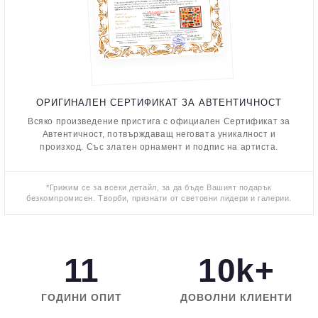
ОРИГИНАЛЕН СЕРТИФИКАТ ЗА АВТЕНТИЧНОСТ
Всяко произведение пристига с официален Сертификат за
Автентичност, потвърждаващ неговата уникалност и
произход. Със златен орнамент и подпис на артиста.
*Грижим се за всеки детайл, за да бъде Вашият подарък
безкомпромисен. Творби, признати от световни лидери и галерии.
11
10k+
ГОДИНИ ОПИТ
ДОВОЛНИ КЛИЕНТИ