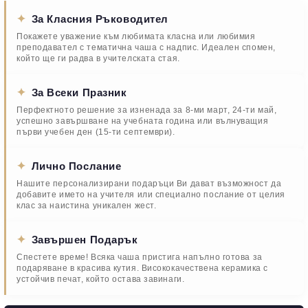
✦
За Класния Ръководител
Покажете уважение към любимата класна или любимия
преподавател с тематична чаша с надпис. Идеален спомен,
който ще ги радва в учителската стая.
✦
За Всеки Празник
Перфектното решение за изненада за 8-ми март, 24-ти май,
успешно завършване на учебната година или вълнуващия
първи учебен ден (15-ти септември).
✦
Лично Послание
Нашите персонализирани подаръци Ви дават възможност да
добавите името на учителя или специално послание от целия
клас за наистина уникален жест.
✦
Завършен Подарък
Спестете време! Всяка чаша пристига напълно готова за
подаряване в красива кутия. Висококачествена керамика с
устойчив печат, който остава завинаги.