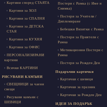
Картини според СТАЯТА
Постери с Рамка (с Име и
Снимка)
Картини за ХОЛ
Постери за Учители /
Картини за СПАЛНЯ
Дипломиране
Картини за ДЕТСКА
Бебешки Визитки с Рамка
СТАЯ
Постери за Приятели с
Картини за КУХНЯ
Рамка
Картини за ОФИС
Мотивационни Постери с
ПЕРСОНАЛИЗИРАНИ
Рамка
картини
Постери за Рожден Ден
Всички КАРТИНИ
Подаръчни картички
РИСУВАНИ КАМЪНИ
Картички с шевици
СВЕЩНИЦИ за чаени
Картички за празник
свещи
Картички за Рожден Ден
Рисувани камъни с
ШЕВИЦИ
ИДЕИ ЗА ПОДАРЪК