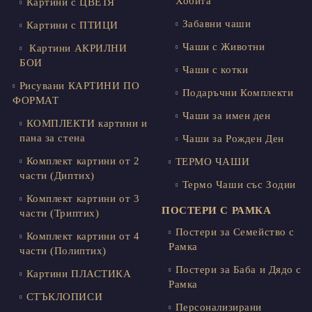
Хобита
Картини с ЦВЕТЯ
Забавни чаши
Картини с ПТИЦИ
Чаши с Животни
Картини АКРИЛНИ
БОИ
Чаши с котки
Рисувани КАРТИНИ ПО
Подаръчни Комплекти
ФОРМАТ
Чаши за имен ден
КОМПЛЕКТИ картини и
пана за стена
Чаши за Рожден Ден
Комплект картини от 2
ТЕРМО ЧАШИ
части (Диптих)
Термо Чаши със Зодии
Комплект картини от 3
ПОСТЕРИ С РАМКА
части (Триптих)
Постери за Семейство с
Комплект картини от 4
Рамка
части (Полиптих)
Постери за Баба и Дядо с
Картини ПЛАСТИКА
Рамка
СТЪКЛОПИСИ
Персонализирани