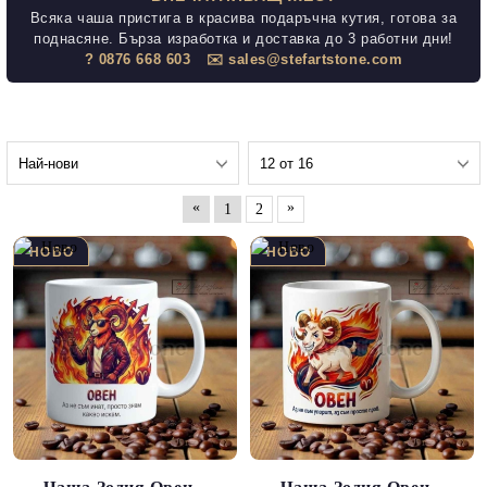
Всяка чаша пристига в красива подаръчна кутия, готова за
поднасяне. Бърза изработка и доставка до 3 работни дни!
? 0876 668 603
✉️ sales@stefartstone.com
«
»
1
2