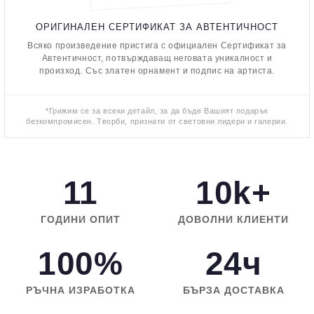
ОРИГИНАЛЕН СЕРТИФИКАТ ЗА АВТЕНТИЧНОСТ
Всяко произведение пристига с официален Сертификат за
Автентичност, потвърждаващ неговата уникалност и
произход. Със златен орнамент и подпис на артиста.
*Грижим се за всеки детайл, за да бъде Вашият подарък
безкомпромисен. Творби, признати от световни лидери и галерии.
11
10k+
ГОДИНИ ОПИТ
ДОВОЛНИ КЛИЕНТИ
100%
24ч
РЪЧНА ИЗРАБОТКА
БЪРЗА ДОСТАВКА