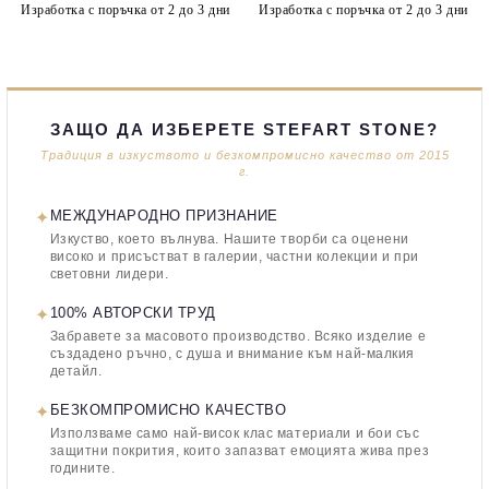
Изработка с поръчка от 2 до 3 дни
Изработка с поръчка от 2 до 3 дни
ЗАЩО ДА ИЗБЕРЕТЕ STEFART STONE?
Традиция в изкуството и безкомпромисно качество от 2015
г.
✦
МЕЖДУНАРОДНО ПРИЗНАНИЕ
Изкуство, което вълнува. Нашите творби са оценени
високо и присъстват в галерии, частни колекции и при
световни лидери.
✦
100% АВТОРСКИ ТРУД
Забравете за масовото производство. Всяко изделие е
създадено ръчно, с душа и внимание към най-малкия
детайл.
✦
БЕЗКОМПРОМИСНО КАЧЕСТВО
Използваме само най-висок клас материали и бои със
защитни покрития, които запазват емоцията жива през
годините.