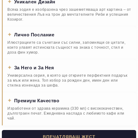
✦
Уникален Дизайн
Всяка зодия е изобразена чрез зашеметяваща арт картина – от
величествения Лъв на трон до мечтателните Риби и успешния
Козирог.
✦
Лично Послание
Илюстрациите са съчетани със силни, запомнящи се цитати,
които улавят истинската същност на знака с точност, стил и
доза фин хумор.
✦
За Него и За Нея
Универсална серия, в която ще откриете перфектния подарък
за мъж или жена. Топ избор за рожден ден, имен ден или
стилна изненада за шефа.
✦
Премиум Качество
Изработени от здрава керамика (330 мл) с висококачествен,
дълготраен печат. Ежедневна наслада с любимото кафе или
чай.
ВПЕЧАТЛЯВАЩ ЖЕСТ