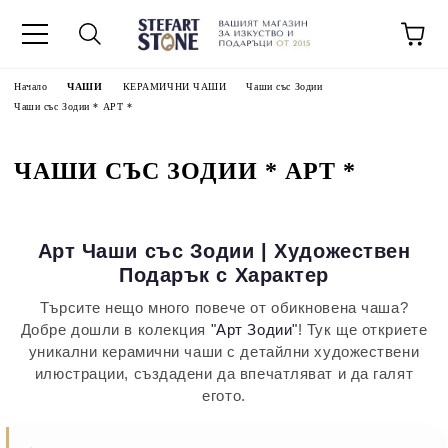
Начало
ЧАШИ
КЕРАМИЧНИ ЧАШИ
Чаши със Зодии
Чаши със Зодии * АРТ *
ЧАШИ СЪС ЗОДИИ * АРТ *
Арт Чаши със Зодии | Художествен
Подарък с Характер
Търсите нещо много повече от обикновена чаша?
Добре дошли в колекция
"Арт Зодии"
! Тук ще откриете
уникални керамични чаши с детайлни художествени
илюстрации, създадени да впечатляват и да галят
егото.