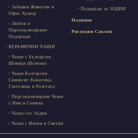
Забавни Животни и
Подаръци за ЗОДИИ
Офис Хумор
Налични
Любов и
Персонализирани
Рисувани Саксии
Подаръци
КЕРАМИЧНИ ЧАШИ
Чаши с Български
Шевици (Всички)
Чаши Български
Символи: Канатица,
Глаголица и Розетата
Персонализирани Чаши
с Име и Снимка
Чаши със Зодии
Чаши с Икони и Светци