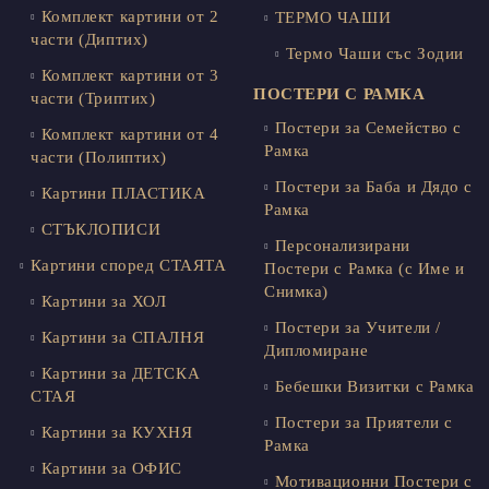
Комплект картини от 2
ТЕРМО ЧАШИ
части (Диптих)
Термо Чаши със Зодии
Комплект картини от 3
ПОСТЕРИ С РАМКА
части (Триптих)
Постери за Семейство с
Комплект картини от 4
Рамка
части (Полиптих)
Постери за Баба и Дядо с
Картини ПЛАСТИКА
Рамка
СТЪКЛОПИСИ
Персонализирани
Картини според СТАЯТА
Постери с Рамка (с Име и
Снимка)
Картини за ХОЛ
Постери за Учители /
Картини за СПАЛНЯ
Дипломиране
Картини за ДЕТСКА
Бебешки Визитки с Рамка
СТАЯ
Постери за Приятели с
Картини за КУХНЯ
Рамка
Картини за ОФИС
Мотивационни Постери с