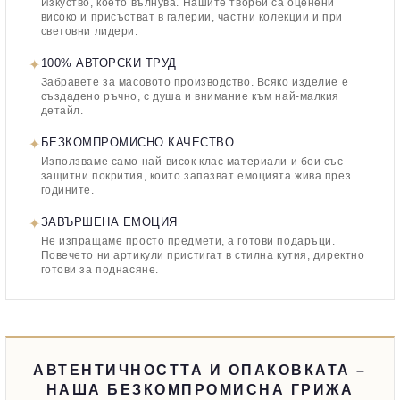
Изкуство, което вълнува. Нашите творби са оценени
високо и присъстват в галерии, частни колекции и при
световни лидери.
✦
100% АВТОРСКИ ТРУД
Забравете за масовото производство. Всяко изделие е
създадено ръчно, с душа и внимание към най-малкия
детайл.
✦
БЕЗКОМПРОМИСНО КАЧЕСТВО
Използваме само най-висок клас материали и бои със
защитни покрития, които запазват емоцията жива през
годините.
✦
ЗАВЪРШЕНА ЕМОЦИЯ
Не изпращаме просто предмети, а готови подаръци.
Повечето ни артикули пристигат в стилна кутия, директно
готови за поднасяне.
АВТЕНТИЧНОСТТА И ОПАКОВКАТА –
НАША БЕЗКОМПРОМИСНА ГРИЖА