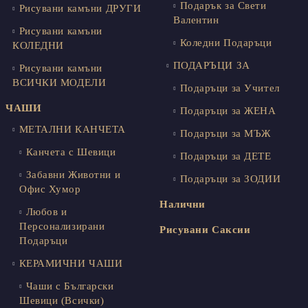
Подарък за Свети
Рисувани камъни ДРУГИ
Валентин
Рисувани камъни
Коледни Подаръци
КОЛЕДНИ
ПОДАРЪЦИ ЗА
Рисувани камъни
ВСИЧКИ МОДЕЛИ
Подаръци за Учител
ЧАШИ
Подаръци за ЖЕНА
МЕТАЛНИ КАНЧЕТА
Подаръци за МЪЖ
Канчета с Шевици
Подаръци за ДЕТЕ
Забавни Животни и
Подаръци за ЗОДИИ
Офис Хумор
Налични
Любов и
Персонализирани
Рисувани Саксии
Подаръци
КЕРАМИЧНИ ЧАШИ
Чаши с Български
Шевици (Всички)