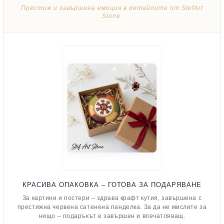
Престиж и завършена емоция в детайлите от StefArt
Stone.
КРАСИВА ОПАКОВКА – ГОТОВА ЗА ПОДАРЯВАНЕ
За картини и постери – здрава крафт кутия, завършена с
престижна червена сатенена панделка. За да не мислите за
нищо – подаръкът е завършен и впечатляващ.