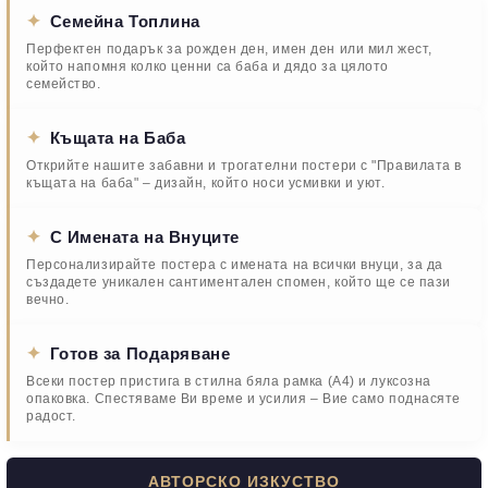
✦
Семейна Топлина
Перфектен подарък за рожден ден, имен ден или мил жест,
който напомня колко ценни са баба и дядо за цялото
семейство.
✦
Къщата на Баба
Открийте нашите забавни и трогателни постери с "Правилата в
къщата на баба" – дизайн, който носи усмивки и уют.
✦
С Имената на Внуците
Персонализирайте постера с имената на всички внуци, за да
създадете уникален сантиментален спомен, който ще се пази
вечно.
✦
Готов за Подаряване
Всеки постер пристига в стилна бяла рамка (А4) и луксозна
опаковка. Спестяваме Ви време и усилия – Вие само поднасяте
радост.
АВТОРСКО ИЗКУСТВО