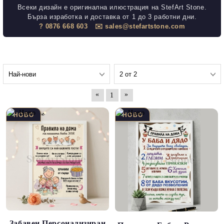
Всеки дизайн е оригинална илюстрация на StefArt Stone.
Бърза изработка и доставка от 1 до 3 работни дни.
? 0876 668 603
✉️ sales@stefartstone.com
«
»
1
Забавен Персонализиран