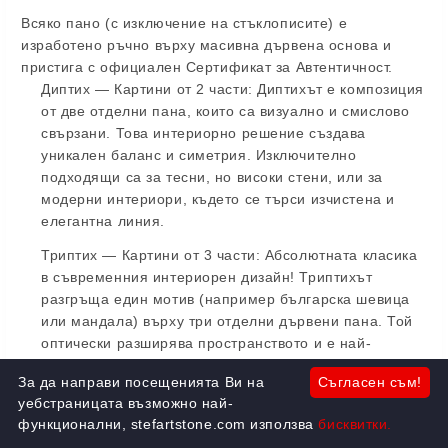
Всяко пано (с изключение на стъклописите) е
изработено ръчно върху масивна дървена основа и
пристига с официален Сертификат за Автентичност.
Диптих — Картини от 2 части:
Диптихът е композиция
от две отделни пана, които са визуално и смислово
свързани. Това интериорно решение създава
уникален баланс и симетрия. Изключително
подходящи са за тесни, но високи стени, или за
модерни интериори, където се търси изчистена и
елегантна линия.
Триптих — Картини от 3 части:
Абсолютната класика
в съвременния интериорен дизайн! Триптихът
разгръща един мотив (например българска шевица
или мандала) върху три отделни дървени пана. Той
оптически разширява пространството и е най-
предпочитаният избор за декорация над голям диван
За да направи посещенията Ви на
Съгласен съм!
в хола, над спалнята или в просторни трапезарии.
уебстраницата възможно най-
Полиптих — Картини от 4 части:
Когато мащабът има
функционални, stefartstone.com използва
бисквитки.
значение. Полиптихът е монументално решение от