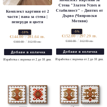
Стена "Златен Успех и
Стабилност" – Диптих от
Комплект картини от 2
Дърво (Чипровски
части | пана за стена |
Мотиви)
пеперуди и цветя
-5%
-10%
€152.00
297.29 лв.
€144.00
281.64 лв.
€160.00
312.93 лв.
€160.00
312.93 лв.
Изработка с поръчка от 2 до 10 дни.
Изработка с поръчка от 2 до 10 дни.