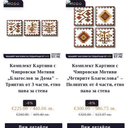
Комплект Картини с
Комплект Картини с
Чипровски Мотиви
Чипровски Мотиви
„Благослов за Дома" –
„Четирите Благослова" –
Триптих от 3 части, етно
Полиптих от 4 части, етно
пана за стена
пана за стена
-6%
-6%
€225.00
440.06 лв.
€300.00
586.75 лв.
€240.00
469.40 лв.
€320.00
625.87 лв.
Виж детайли
Виж детайли