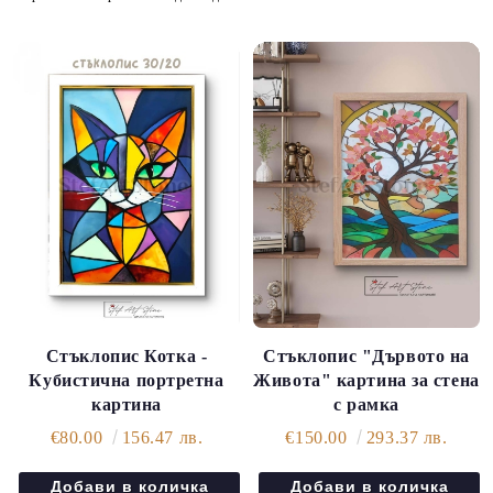
Стъклопис "Дървото на
Стъклопис Котка -
Живота" картина за стена
Кубистична портретна
с рамка
картина
€150.00
293.37 лв.
€80.00
156.47 лв.