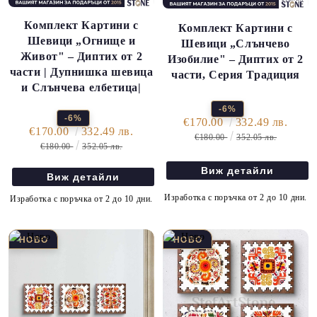
Комплект Картини с
Комплект Картини с
Шевици „Огнище и
Шевици „Слънчево
Живот" – Диптих от 2
Изобилие" – Диптих от 2
части | Дупнишка шевица
части, Серия Традиция
и Слънчева елбетица|
-6%
-6%
€170.00
332.49 лв.
€170.00
332.49 лв.
€180.00
352.05 лв.
€180.00
352.05 лв.
Виж детайли
Виж детайли
Изработка с поръчка от 2 до 10 дни.
Изработка с поръчка от 2 до 10 дни.