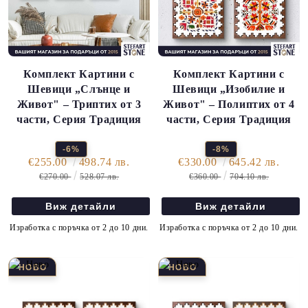
Комплект Картини с
Комплект Картини с
Шевици „Слънце и
Шевици „Изобилие и
Живот" – Триптих от 3
Живот" – Полиптих от 4
части, Серия Традиция
части, Серия Традиция
-6%
-8%
€255.00
498.74 лв.
€330.00
645.42 лв.
€270.00
528.07 лв.
€360.00
704.10 лв.
Виж детайли
Виж детайли
Изработка с поръчка от 2 до 10 дни.
Изработка с поръчка от 2 до 10 дни.