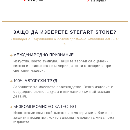
✗
Изчерпан
ЗАЩО ДА ИЗБЕРЕТЕ STEFART STONE?
Традиция в изкуството и безкомпромисно качество от 2015
г.
✦
МЕЖДУНАРОДНО ПРИЗНАНИЕ
Изкуство, което вълнува. Нашите творби са оценени
високо и присъстват в галерии, частни колекции и при
световни лидери.
✦
100% АВТОРСКИ ТРУД
Забравете за масовото производство. Всяко изделие е
създадено ръчно, с душа и внимание към най-малкия
детайл.
✦
БЕЗКОМПРОМИСНО КАЧЕСТВО
Използваме само най-висок клас материали и бои със
защитни покрития, които запазват емоцията жива през
годините.