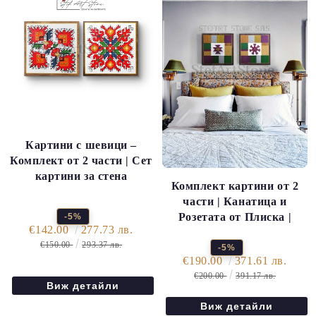
Картини с шевици –
Комплект от 2 части | Сет
картини за стена
Комплект картини от 2
части | Канатица и
Розетата от Плиска |
-5%
€142.00
277.73 лв.
€150.00
293.37 лв.
-5%
€190.00
371.61 лв.
€200.00
391.17 лв.
Виж детайли
Виж детайли