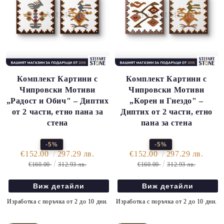
Комплект Картини с
Комплект Картини с
Чипровски Мотиви
Чипровски Мотиви
„Радост и Обич" – Диптих
„Корен и Гнездо" –
от 2 части, етно пана за
Диптих от 2 части, етно
стена
пана за стена
-5%
-5%
€152.00
297.29 лв.
€152.00
297.29 лв.
€160.00
312.93 лв.
€160.00
312.93 лв.
Виж детайли
Виж детайли
Изработка с поръчка от 2 до 10 дни.
Изработка с поръчка от 2 до 10 дни.