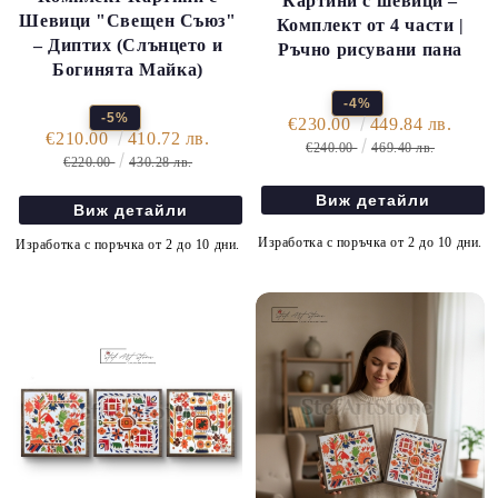
Картини с шевици –
Шевици "Свещен Съюз"
Комплект от 4 части |
– Диптих (Слънцето и
Ръчно рисувани пана
Богинята Майка)
-4%
-5%
€230.00
449.84 лв.
€210.00
410.72 лв.
€240.00
469.40 лв.
€220.00
430.28 лв.
Виж детайли
Виж детайли
Изработка с поръчка от 2 до 10 дни.
Изработка с поръчка от 2 до 10 дни.