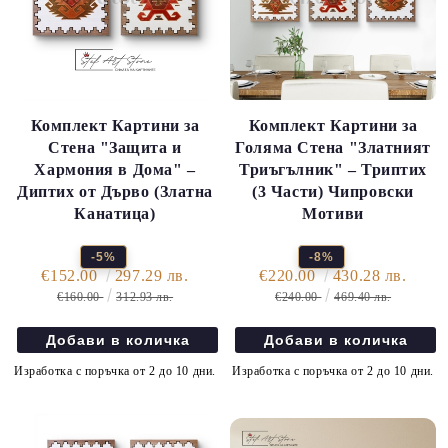
Комплект Картини за
Комплект Картини за
Стена "Защита и
Голяма Стена "Златният
Хармония в Дома" –
Триъгълник" – Триптих
Диптих от Дърво (Златна
(3 Части) Чипровски
Канатица)
Мотиви
-5%
-8%
€152.00
297.29 лв.
€220.00
430.28 лв.
€160.00
312.93 лв.
€240.00
469.40 лв.
Изработка с поръчка от 2 до 10 дни.
Изработка с поръчка от 2 до 10 дни.