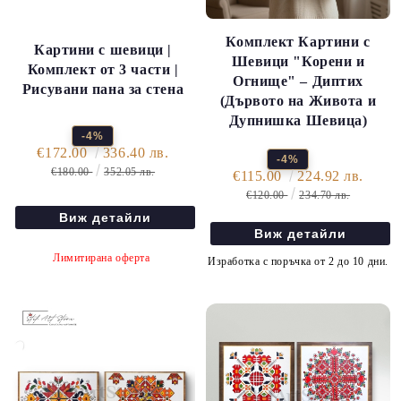
Комплект Картини с
Картини с шевици |
Шевици "Корени и
Комплект от 3 части |
Огнище" – Диптих
Рисувани пана за стена
(Дървото на Живота и
Дупнишка Шевица)
-4%
€172.00
336.40 лв.
-4%
€180.00
352.05 лв.
€115.00
224.92 лв.
€120.00
234.70 лв.
Виж детайли
Виж детайли
Лимитирана оферта
Изработка с поръчка от 2 до 10 дни.