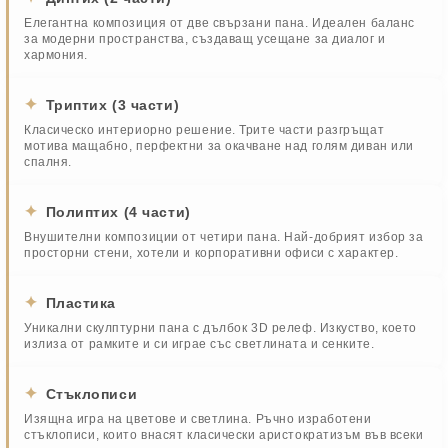
Елегантна композиция от две свързани пана. Идеален баланс
за модерни пространства, създаващ усещане за диалог и
хармония.
✦
Триптих (3 части)
Класическо интериорно решение. Трите части разгръщат
мотива мащабно, перфектни за окачване над голям диван или
спалня.
✦
Полиптих (4 части)
Внушителни композиции от четири пана. Най-добрият избор за
просторни стени, хотели и корпоративни офиси с характер.
✦
Пластика
Уникални скулптурни пана с дълбок 3D релеф. Изкуство, което
излиза от рамките и си играе със светлината и сенките.
✦
Стъклописи
Изящна игра на цветове и светлина. Ръчно изработени
стъклописи, които внасят класически аристократизъм във всеки