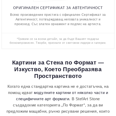
ОРИГИНАЛЕН СЕРТИФИКАТ ЗА АВТЕНТИЧНОСТ
Всяко произведение пристига с официален Сертификат за
Автентичност, потвърждаващ неговата уникалност и
произход. Със златен орнамент и подпис на артиста.
*Грижим се за всеки детайл, за да бъде Вашият подарък
безкомпромисен. Творби, признати от световни лидери и галерии.
Картини за Стена по Формат —
Изкуство, Което Преобразява
Пространството
Когато една стандартна картина не е достатъчна, на
помощ идват
модулните картини от няколко части и
специфичните арт формати
. В StefArt Stone
създадохме категорията „По Формат“, за да ви
предложим мащабни, ръчно рисувани решения, които