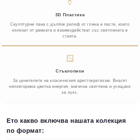
🏺
3D Пластика
Скулптурни пана с дълбок релеф от глина и пасти, които
излизат от рамката и взаимодействат със светлината в
стаята.
🪟
Стъклописи
За ценителите на класическия аристократизъм. Внасят
неповторима цветна енергия, магична светлина и усещане
за лукс.
Ето какво включва нашата колекция
по формат: