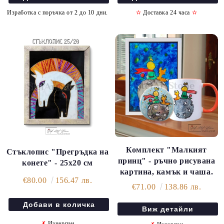
✫
Доставка 24 часа
✫
Изработка с поръчка от 2 до 10 дни.
Комплект "Малкият
Стъклопис "Прегръдка на
принц" - ръчно рисувана
конете" - 25х20 см
картина, камък и чаша.
€80.00
156.47 лв.
€71.00
138.86 лв.
Виж детайли
✗
Изчерпан