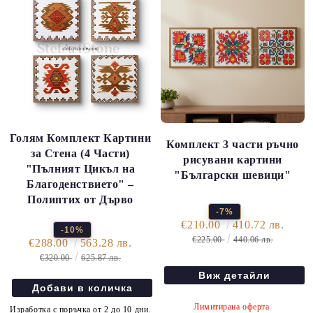
Голям Комплект Картини
Комплект 3 части ръчно
за Стена (4 Части)
рисувани картини
"Пълният Цикъл на
"Български шевици"
Благоденствието" –
Полиптих от Дърво
-7%
€210.00
410.72 лв.
-10%
€225.00
440.06 лв.
€288.00
563.28 лв.
€320.00
625.87 лв.
Виж детайли
Лимитирана оферта
Изработка с поръчка от 2 до 10 дни.