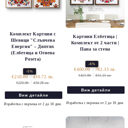
Комплект Картини с
Картини Елбетица |
Шевици "Слънчева
Комплект от 2 части |
Енергия" – Диптих
Пана за стена
(Елбетица и Огнена
Розета)
-6%
€400.00
782.33 лв.
-5%
€425.00
831.23 лв.
€210.00
410.72 лв.
€220.00
430.28 лв.
Виж детайли
Виж детайли
Изработка с поръчка от 2 до 10 дни.
Изработка с поръчка от 2 до 10 дни.