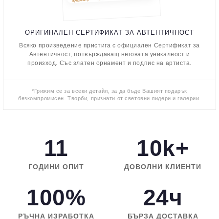
ОРИГИНАЛЕН СЕРТИФИКАТ ЗА АВТЕНТИЧНОСТ
Всяко произведение пристига с официален Сертификат за
Автентичност, потвърждаващ неговата уникалност и
произход. Със златен орнамент и подпис на артиста.
*Грижим се за всеки детайл, за да бъде Вашият подарък
безкомпромисен. Творби, признати от световни лидери и галерии.
11
10k+
ГОДИНИ ОПИТ
ДОВОЛНИ КЛИЕНТИ
100%
24ч
РЪЧНА ИЗРАБОТКА
БЪРЗА ДОСТАВКА