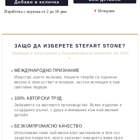
✗
Изчерпан
Изработка с поръчка от 2 до 10 дни.
ЗАЩО ДА ИЗБЕРЕТЕ STEFART STONE?
Традиция в изкуството и безкомпромисно качество от 2015
г.
✦
МЕЖДУНАРОДНО ПРИЗНАНИЕ
Изкуство, което вълнува. Нашите творби са оценени
високо и присъстват в галерии, частни колекции и при
световни лидери.
✦
100% АВТОРСКИ ТРУД
Забравете за масовото производство. Всяко изделие е
създадено ръчно, с душа и внимание към най-малкия
детайл.
✦
БЕЗКОМПРОМИСНО КАЧЕСТВО
Използваме само най-висок клас материали и бои със
защитни покрития, които запазват емоцията жива през