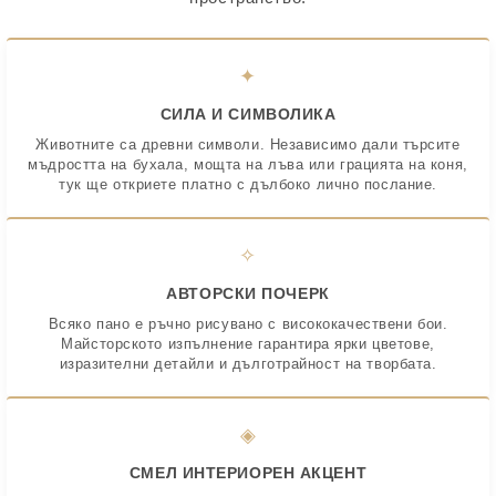
✦
СИЛА И СИМВОЛИКА
Животните са древни символи. Независимо дали търсите
мъдростта на бухала, мощта на лъва или грацията на коня,
тук ще откриете платно с дълбоко лично послание.
✧
АВТОРСКИ ПОЧЕРК
Всяко пано е ръчно рисувано с висококачествени бои.
Майсторското изпълнение гарантира ярки цветове,
изразителни детайли и дълготрайност на творбата.
◈
СМЕЛ ИНТЕРИОРЕН АКЦЕНТ