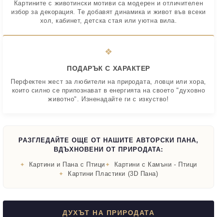
Картините с животински мотиви са модерен и отличителен
избор за декорация. Те добавят динамика и живот във всеки
хол, кабинет, детска стая или уютна вила.
❖
ПОДАРЪК С ХАРАКТЕР
Перфектен жест за любители на природата, ловци или хора,
които силно се припознават в енергията на своето "духовно
животно". Изненадайте ги с изкуство!
РАЗГЛЕДАЙТЕ ОЩЕ ОТ НАШИТЕ АВТОРСКИ ПАНА,
ВДЪХНОВЕНИ ОТ ПРИРОДАТА:
Картини и Пана с Птици
Картини с Камъни - Птици
Картини Пластики (3D Пана)
ДУХЪТ НА ПРИРОДАТА