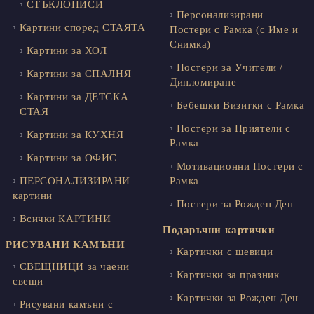
СТЪКЛОПИСИ
Персонализирани
Картини според СТАЯТА
Постери с Рамка (с Име и
Снимка)
Картини за ХОЛ
Постери за Учители /
Картини за СПАЛНЯ
Дипломиране
Картини за ДЕТСКА
Бебешки Визитки с Рамка
СТАЯ
Постери за Приятели с
Картини за КУХНЯ
Рамка
Картини за ОФИС
Мотивационни Постери с
ПЕРСОНАЛИЗИРАНИ
Рамка
картини
Постери за Рожден Ден
Всички КАРТИНИ
Подаръчни картички
РИСУВАНИ КАМЪНИ
Картички с шевици
СВЕЩНИЦИ за чаени
Картички за празник
свещи
Картички за Рожден Ден
Рисувани камъни с