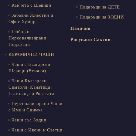
Канчета с Шевици
Подаръци за ДЕТЕ
Забавни Животни и
Подаръци за ЗОДИИ
Офис Хумор
Налични
Любов и
Персонализирани
Рисувани Саксии
Подаръци
КЕРАМИЧНИ ЧАШИ
Чаши с Български
Шевици (Всички)
Чаши Български
Символи: Канатица,
Глаголица и Розетата
Персонализирани Чаши
с Име и Снимка
Чаши със Зодии
Чаши с Икони и Светци