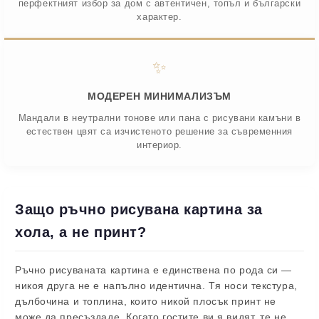
перфектният избор за дом с автентичен, топъл и български
характер.
✨
МОДЕРЕН МИНИМАЛИЗЪМ
Мандали в неутрални тонове или пана с рисувани камъни в
естествен цвят са изчистеното решение за съвременния
интериор.
Защо ръчно рисувана картина за
хола, а не принт?
Ръчно рисуваната картина е единствена по рода си —
никоя друга не е напълно идентична. Тя носи текстура,
дълбочина и топлина, които никой плосък принт не
може да пресъздаде. Когато гостите ви я видят, те не