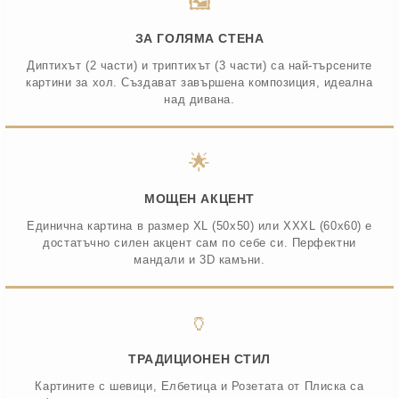
🖼️
ЗА ГОЛЯМА СТЕНА
Диптихът (2 части) и триптихът (3 части) са най-търсените
картини за хол. Създават завършена композиция, идеална
над дивана.
🌟
МОЩЕН АКЦЕНТ
Единична картина в размер XL (50х50) или XXXL (60х60) е
достатъчно силен акцент сам по себе си. Перфектни
мандали и 3D камъни.
🏺
ТРАДИЦИОНЕН СТИЛ
Картините с шевици, Елбетица и Розетата от Плиска са