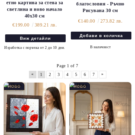
етно картина за стена за
благословия - Ръчно
светлина и ново начало
Рисувана 30 см
40х30 см
€140.00
273.82 лв.
€199.00
389.21 лв.
Виж детайли
В наличност
Изработка с поръчка от 2 до 10 дни.
Page 1 of 7
«
»
1
2
3
4
5
6
7