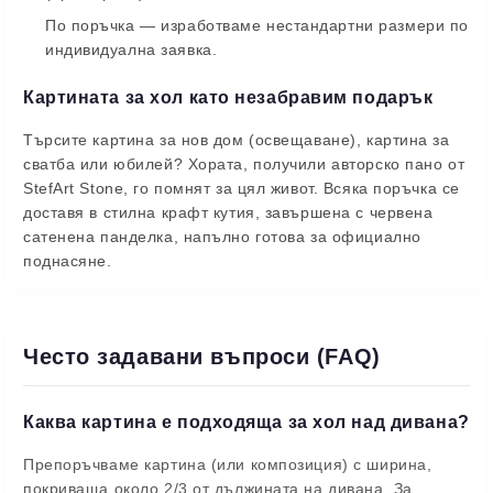
По поръчка
— изработваме нестандартни размери по
индивидуална заявка.
Картината за хол като незабравим подарък
Търсите картина за нов дом (освещаване), картина за
сватба или юбилей? Хората, получили авторско пано от
StefArt Stone, го помнят за цял живот. Всяка поръчка се
доставя в стилна крафт кутия, завършена с червена
сатенена панделка, напълно готова за официално
поднасяне.
Често задавани въпроси (FAQ)
Каква картина е подходяща за хол над дивана?
Препоръчваме картина (или композиция) с ширина,
покриваща около 2/3 от дължината на дивана. За