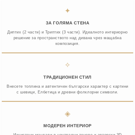
✦
ЗА ГОЛЯМА СТЕНА
Диптих (2 части) и Триптих (3 части). Идеалното интериорно
решение за пространството над дивана чрез мащабна
композиция.
✧
ТРАДИЦИОНЕН СТИЛ
Внесете топлина и автентичен български характер с картини
с шевици, Елбетица и древни фолклорни символи.
◈
МОДЕРЕН ИНТЕРИОР
Изчистени мандали в неутрални тонове и авторски 3D