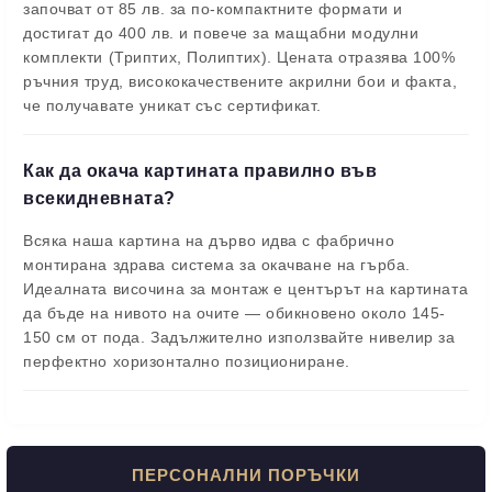
започват от 85 лв. за по-компактните формати и
достигат до 400 лв. и повече за мащабни модулни
комплекти (Триптих, Полиптих). Цената отразява 100%
ръчния труд, висококачествените акрилни бои и факта,
че получавате уникат със сертификат.
Как да окача картината правилно във
всекидневната?
Всяка наша картина на дърво идва с фабрично
монтирана здрава система за окачване на гърба.
Идеалната височина за монтаж е центърът на картината
да бъде на нивото на очите — обикновено около 145-
150 см от пода. Задължително използвайте нивелир за
перфектно хоризонтално позициониране.
ПЕРСОНАЛНИ ПОРЪЧКИ