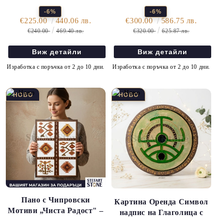
-6%
-6%
€225.00
440.06 лв.
€300.00
586.75 лв.
€240.00
469.40 лв.
€320.00
625.87 лв.
Виж детайли
Виж детайли
Изработка с поръчка от 2 до 10 дни.
Изработка с поръчка от 2 до 10 дни.
Пано с Чипровски
Картина Оренда Символ
Мотиви „Чиста Радост" –
надпис на Глаголица с