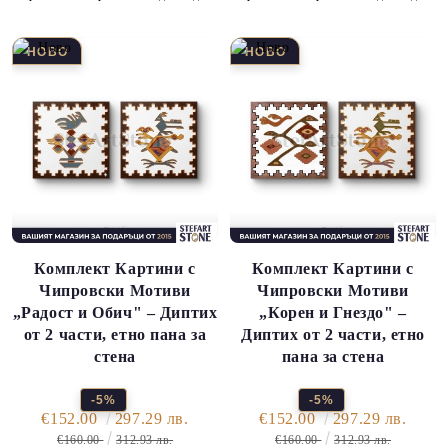
Комплект Картини с
Комплект Картини с
Чипровски Мотиви
Чипровски Мотиви
„Радост и Обич" – Диптих
„Корен и Гнездо" –
от 2 части, етно пана за
Диптих от 2 части, етно
стена
пана за стена
-5%
-5%
€152.00
297.29 лв.
€152.00
297.29 лв.
€160.00
312.93 лв.
€160.00
312.93 лв.