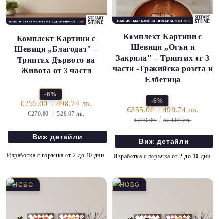
Комплект Картини с
Комплект Картини с
Шевици „Огън и
Шевици „Благодат" –
Закрила" – Триптих от 3
Триптих Дървото на
части -Тракийска розета и
Живота от 3 части
Елбетица
-6%
-6%
€255.00
498.74 лв.
€255.00
498.74 лв.
€270.00
528.07 лв.
€270.00
528.07 лв.
Виж детайли
Виж детайли
Изработка с поръчка от 2 до 10 дни.
Изработка с поръчка от 2 до 10 дни.