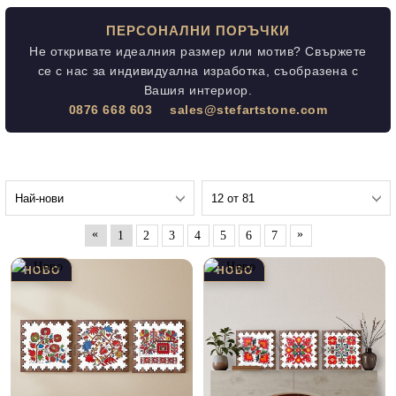
ПЕРСОНАЛНИ ПОРЪЧКИ
Не откривате идеалния размер или мотив? Свържете
се с нас за индивидуална изработка, съобразена с
Вашия интериор.
0876 668 603
sales@stefartstone.com
«
»
1
2
3
4
5
6
7