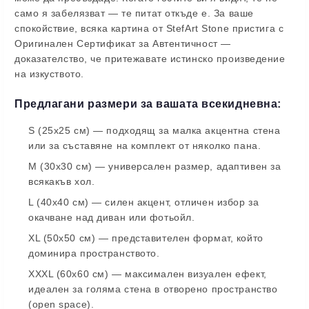
само я забелязват — те питат откъде е. За ваше
спокойствие, всяка картина от StefArt Stone пристига с
Оригинален Сертификат за Автентичност
—
доказателство, че притежавате истинско произведение
на изкуството.
Предлагани размери за вашата всекидневна:
S (25х25 см)
— подходящ за малка акцентна стена
или за съставяне на комплект от няколко пана.
М (30х30 см)
— универсален размер, адаптивен за
всякакъв хол.
L (40х40 см)
— силен акцент, отличен избор за
окачване над диван или фотьойл.
XL (50х50 см)
— представителен формат, който
доминира пространството.
XXXL (60х60 см)
— максимален визуален ефект,
идеален за голяма стена в отворено пространство
(open space).