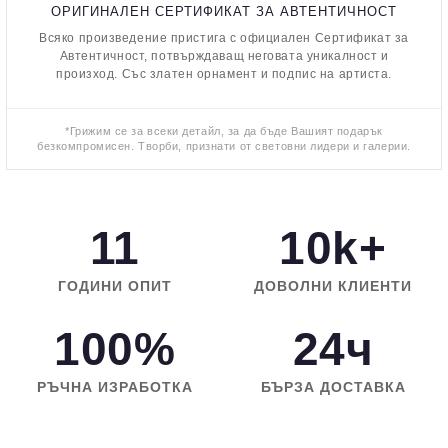
ОРИГИНАЛЕН СЕРТИФИКАТ ЗА АВТЕНТИЧНОСТ
Всяко произведение пристига с официален Сертификат за
Автентичност, потвърждаващ неговата уникалност и
произход. Със златен орнамент и подпис на артиста.
*Грижим се за всеки детайл, за да бъде Вашият подарък
безкомпромисен. Творби, признати от световни лидери и галерии.
11
10k+
ГОДИНИ ОПИТ
ДОВОЛНИ КЛИЕНТИ
100%
24ч
РЪЧНА ИЗРАБОТКА
БЪРЗА ДОСТАВКА