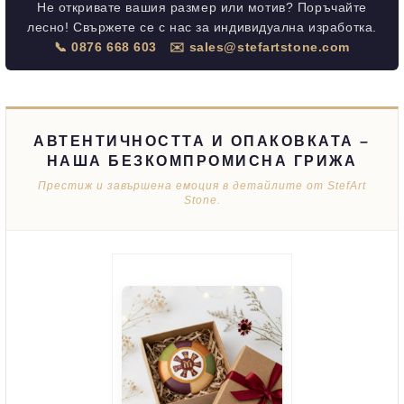
Не откривате вашия размер или мотив? Поръчайте
лесно! Свържете се с нас за индивидуална изработка.
📞 0876 668 603
✉️ sales@stefartstone.com
АВТЕНТИЧНОСТТА И ОПАКОВКАТА –
НАША БЕЗКОМПРОМИСНА ГРИЖА
Престиж и завършена емоция в детайлите от StefArt
Stone.