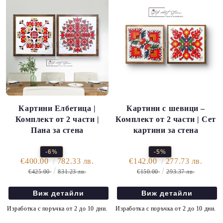
Картини Елбетица |
Картини с шевици –
Комплект от 2 части |
Комплект от 2 части | Сет
Пана за стена
картини за стена
-6%
-5%
€400.00
782.33 лв.
€142.00
277.73 лв.
€425.00
831.23 лв.
€150.00
293.37 лв.
Виж детайли
Виж детайли
Изработка с поръчка от 2 до 10 дни.
Изработка с поръчка от 2 до 10 дни.