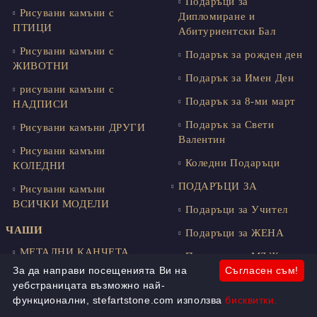
Подаръци за
Рисувани камъни с
Дипломиране и
ПТИЦИ
Абитуриентски Бал
Рисувани камъни с
Подарък за рожден ден
ЖИВОТНИ
Подарък за Имен Ден
рисувани камъни с
Подарък за 8-ми март
НАДПИСИ
Подарък за Свети
Рисувани камъни ДРУГИ
Валентин
Рисувани камъни
Коледни Подаръци
КОЛЕДНИ
ПОДАРЪЦИ ЗА
Рисувани камъни
ВСИЧКИ МОДЕЛИ
Подаръци за Учител
ЧАШИ
Подаръци за ЖЕНА
МЕТАЛНИ КАНЧЕТА
Подаръци за МЪЖ
За да направи посещенията Ви на
Съгласен съм!
Канчета с Шевици
Подаръци за ДЕТЕ
уебстраницата възможно най-
Забавни Животни и
функционални, stefartstone.com използва
бисквитки.
Подаръци за ЗОДИИ
Офис Хумор