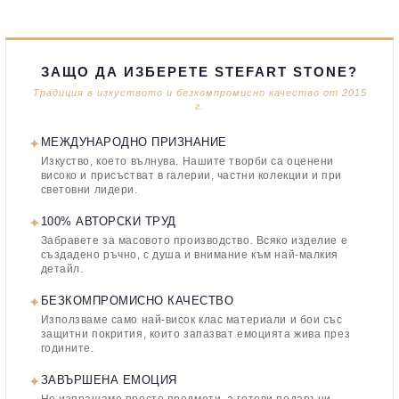
ЗАЩО ДА ИЗБЕРЕТЕ STEFART STONE?
Традиция в изкуството и безкомпромисно качество от 2015
г.
✦
МЕЖДУНАРОДНО ПРИЗНАНИЕ
Изкуство, което вълнува. Нашите творби са оценени
високо и присъстват в галерии, частни колекции и при
световни лидери.
✦
100% АВТОРСКИ ТРУД
Забравете за масовото производство. Всяко изделие е
създадено ръчно, с душа и внимание към най-малкия
детайл.
✦
БЕЗКОМПРОМИСНО КАЧЕСТВО
Използваме само най-висок клас материали и бои със
защитни покрития, които запазват емоцията жива през
годините.
✦
ЗАВЪРШЕНА ЕМОЦИЯ
Не изпращаме просто предмети, а готови подаръци.