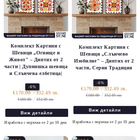
Комплект Картини с
Комплект Картини с
Шевици „Огнище и
Шевици „Слънчево
Живот" – Диптих от 2
Изобилие" – Диптих от 2
части | Дупнишка шевица
части, Серия Традиция
и Слънчева елбетица|
-6%
-6%
€170.00
332.49 лв.
€170.00
332.49 лв.
€180.00
352.05 лв.
€180.00
352.05 лв.
Виж детайли
Виж детайли
Изработка с поръчка от 2 до 10 дни.
Изработка с поръчка от 2 до 10 дни.