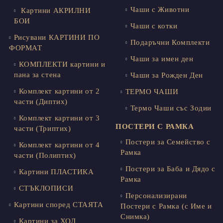
Чаши с Животни
Картини АКРИЛНИ
БОИ
Чаши с котки
Рисувани КАРТИНИ ПО
Подаръчни Комплекти
ФОРМАТ
Чаши за имен ден
КОМПЛЕКТИ картини и
пана за стена
Чаши за Рожден Ден
Комплект картини от 2
ТЕРМО ЧАШИ
части (Диптих)
Термо Чаши със Зодии
Комплект картини от 3
ПОСТЕРИ С РАМКА
части (Триптих)
Постери за Семейство с
Комплект картини от 4
Рамка
части (Полиптих)
Постери за Баба и Дядо с
Картини ПЛАСТИКА
Рамка
СТЪКЛОПИСИ
Персонализирани
Картини според СТАЯТА
Постери с Рамка (с Име и
Снимка)
Картини за ХОЛ