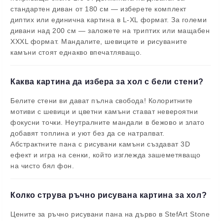
стандартен диван от 180 см — изберете комплект
диптих или единична картина в L-XL формат. За големи
дивани над 200 см — заложете на триптих или мащабен
XXXL формат. Мандалите, шевиците и рисуваните
камъни стоят еднакво впечатляващо.
Каква картина да избера за хол с бели стени?
Белите стени ви дават пълна свобода! Колоритните
мотиви с шевици и цветни камъни стават невероятни
фокусни точки. Неутралните мандали в бежово и злато
добавят топлина и уют без да се натрапват.
Абстрактните пана с рисувани камъни създават 3D
ефект и игра на сенки, който изглежда зашеметяващо
на чисто бял фон.
Колко струва ръчно рисувана картина за хол?
Цените за ръчно рисувани пана на дърво в StefArt Stone