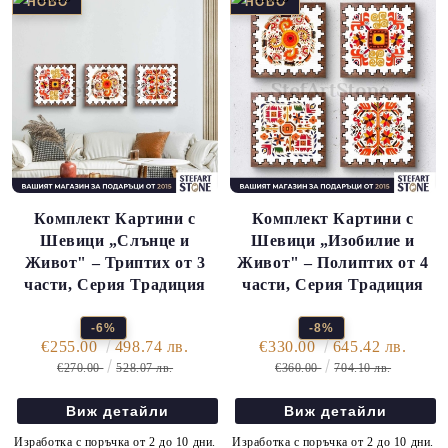
Комплект Картини с
Комплект Картини с
Шевици „Слънце и
Шевици „Изобилие и
Живот" – Триптих от 3
Живот" – Полиптих от 4
части, Серия Традиция
части, Серия Традиция
-6%
-8%
€255.00
498.74 лв.
€330.00
645.42 лв.
€270.00
528.07 лв.
€360.00
704.10 лв.
Виж детайли
Виж детайли
Изработка с поръчка от 2 до 10 дни.
Изработка с поръчка от 2 до 10 дни.