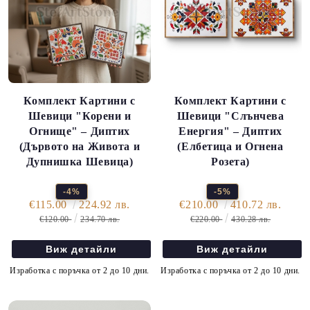
Комплект Картини с
Комплект Картини с
Шевици "Корени и
Шевици "Слънчева
Огнище" – Диптих
Енергия" – Диптих
(Дървото на Живота и
(Елбетица и Огнена
Дупнишка Шевица)
Розета)
-4%
-5%
€115.00
224.92 лв.
€210.00
410.72 лв.
€120.00
234.70 лв.
€220.00
430.28 лв.
Виж детайли
Виж детайли
Изработка с поръчка от 2 до 10 дни.
Изработка с поръчка от 2 до 10 дни.