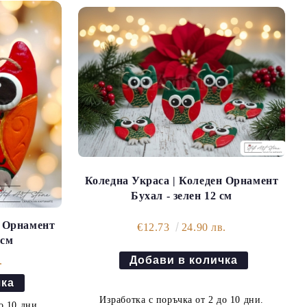
Коледна Украса | Коледен Орнамент
Бухал - зелен 12 см
н Орнамент
€12.73
24.90 лв.
 см
.
Изработка с поръчка от 2 до 10 дни.
о 10 дни.