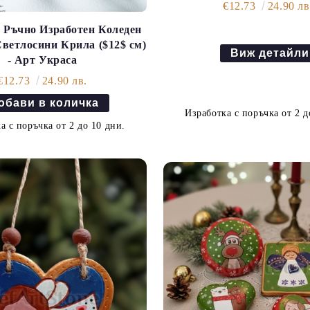
€12.73
24.90 лв
Ръчно Изработен Коледен
Светлосини Крила ($12$ см)
Виж детайли
- Арт Украса
€12.73
24.90 лв.
Изработка с поръчка от 2 д
а с поръчка от 2 до 10 дни.