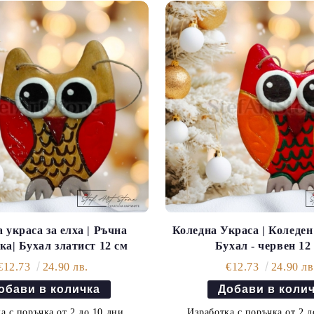
 украса за елха | Ръчна
Коледна Украса | Коледе
ка| Бухал златист 12 см
Бухал - червен 12
€12.73
24.90 лв.
€12.73
24.90 лв
а с поръчка от 2 до 10 дни.
Изработка с поръчка от 2 д