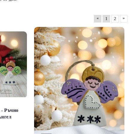
«
»
1
2
 - Ръчно
Ангел