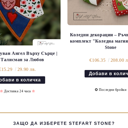
Коледни декорации – Ръч
комплект "Коледна магия" 
Stone
уван Ангел Върху Сърце |
 Талисман за Любов
€106.35
208.00 л
€15.29
29.90 лв.
✪ Последни бройки
✫
Доставка 24 часа
✫
ЗАЩО ДА ИЗБЕРЕТЕ STEFART STONE?