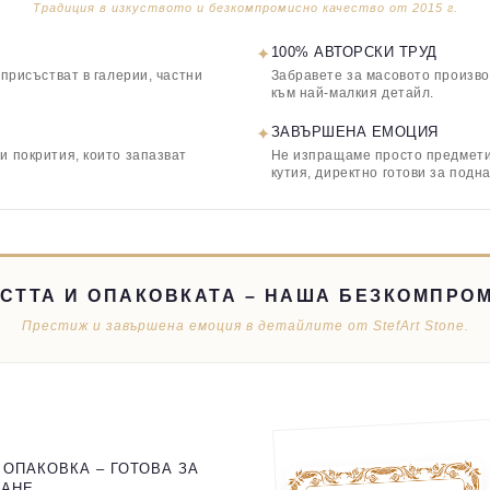
Традиция в изкуството и безкомпромисно качество от 2015 г.
✦
100% АВТОРСКИ ТРУД
 присъстват в галерии, частни
Забравете за масовото произво
към най-малкия детайл.
✦
ЗАВЪРШЕНА ЕМОЦИЯ
и покрития, които запазват
Не изпращаме просто предмети,
кутия, директно готови за подн
СТТА И ОПАКОВКАТА – НАША БЕЗКОМПРО
Престиж и завършена емоция в детайлите от StefArt Stone.
 ОПАКОВКА – ГОТОВА ЗА
ВАНЕ