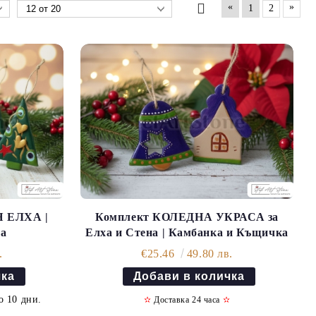
«
»
1
2
 ЕЛХА |
Комплект КОЛЕДНА УКРАСА за
на
Елха и Стена | Камбанка и Къщичка
.
€25.46
49.80 лв.
о 10 дни.
✫
Доставка 24 часа
✫