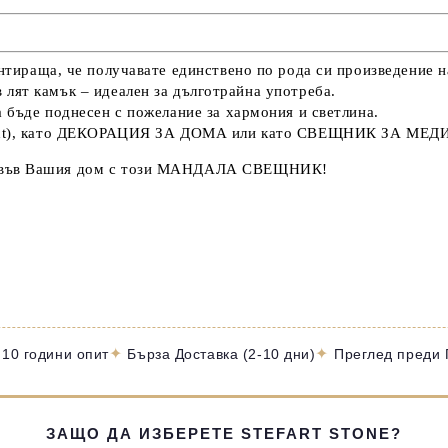
антираща, че получавате единствено по рода си произведение н
 лят камък
– идеален за дълготрайна употреба.
да бъде поднесен с пожелание за
хармония и светлина
.
t), като
ДЕКОРАЦИЯ ЗА ДОМА
или като
СВЕЩНИК ЗА МЕД
във Вашия дом с този
МАНДАЛА СВЕЩНИК
!
✦
✦
 10 години опит
Бърза Доставка (2-10 дни)
Преглед преди
ЗАЩО ДА ИЗБЕРЕТЕ STEFART STONE?