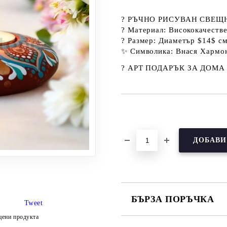
?
РЪЧНО РИСУВАН СВЕЩ
?
Материал:
Висококачестве
?
Размер:
Диаметър $14$ см
✨
Символика:
Внася
Хармон
?
АРТ ПОДАРЪК ЗА ДОМА
Добави в желани
БЪРЗА ПОРЪЧКА
Tweet
цени продукта
САМО ПОПЪЛНЕТЕ 3 ПОЛЕТА