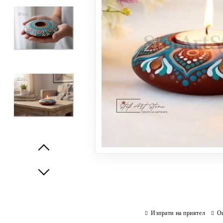
Prev
Next
Изпрати на приятел
О