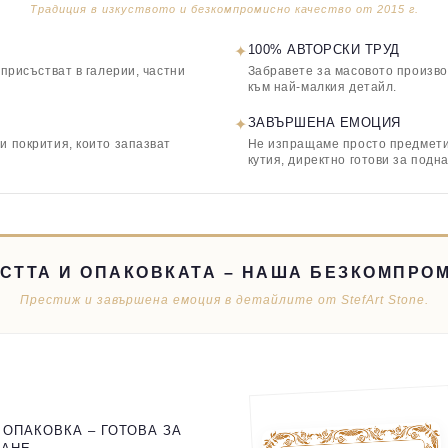
Традиция в изкуството и безкомпромисно качество от 2015 г.
✦
100% АВТОРСКИ ТРУД
 присъстват в галерии, частни
Забравете за масовото произво
към най-малкия детайл.
✦
ЗАВЪРШЕНА ЕМОЦИЯ
и покрития, които запазват
Не изпращаме просто предмети,
кутия, директно готови за подн
СТТА И ОПАКОВКАТА – НАША БЕЗКОМПРО
Престиж и завършена емоция в детайлите от StefArt Stone.
 ОПАКОВКА – ГОТОВА ЗА