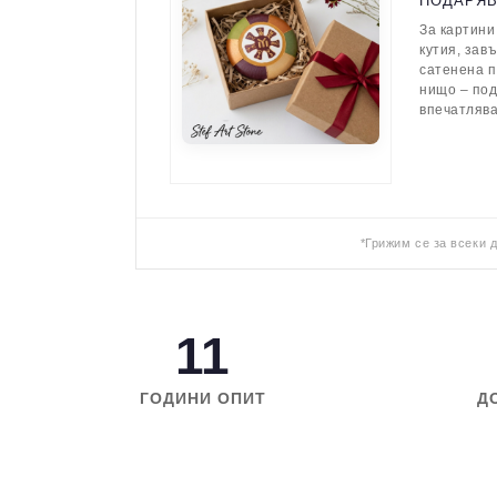
ПОДАРЯ
За картини
кутия, зав
сатенена п
нищо – по
впечатляв
*Грижим се за всеки 
11
ГОДИНИ ОПИТ
Д