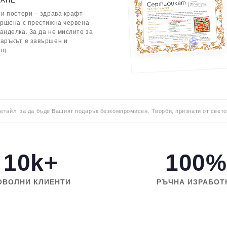
ВАНЕ
 и постери – здрава крафт
ършена с престижна червена
анделка. За да не мислите за
даръкът е завършен и
ащ.
детайл, за да бъде Вашият подарък безкомпромисен. Творби, признати от свето
10k+
100%
ОВОЛНИ КЛИЕНТИ
РЪЧНА ИЗРАБОТ