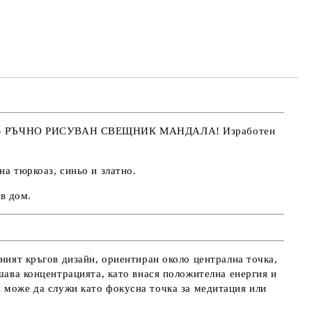
та за лични данни
те на работния ден.
–
РЪЧНО РИСУВАН СВЕЩНИК МАНДАЛА
! Изработен
.
а тюркоаз, синьо и златно.
в дом.
йният кръгов дизайн, ориентиран около централна точка,
шава концентрацията, като внася положителна енергия и
 може да служи като фокусна точка за
медитация
или