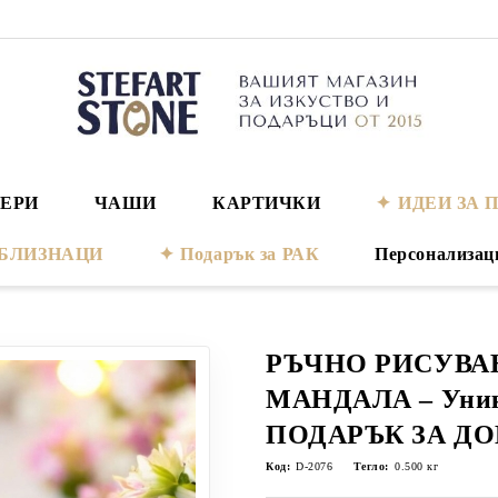
ЕРИ
ЧАШИ
КАРТИЧКИ
ИДЕИ ЗА 
а БЛИЗНАЦИ
Подарък за РАК
Персонализац
РЪЧНО РИСУВА
МАНДАЛА – Уник
ПОДАРЪК ЗА Д
Код:
D-2076
Тегло:
0.500
кг