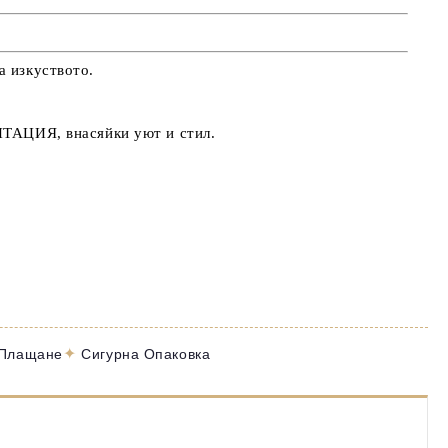
а изкуството.
ИТАЦИЯ
, внасяйки
уют и стил
.
✦
 Плащане
Сигурна Опаковка