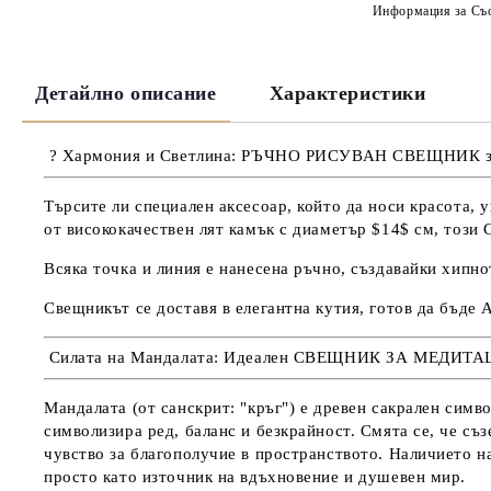
Информация за Съо
Детайлно описание
Характеристики
? Хармония и Светлина: РЪЧНО РИСУВАН СВЕЩНИК за
Търсите ли специален аксесоар, който да носи красота,
от висококачествен лят камък с диаметър $14$ см, този
Всяка точка и линия е нанесена ръчно, създавайки хип
Свещникът се доставя в елегантна кутия, готов да бъде
Силата на Мандалата: Идеален СВЕЩНИК ЗА МЕДИТ
Мандалата
(от санскрит: "кръг") е древен сакрален симв
символизира
ред, баланс и безкрайност
. Смята се, че съ
чувство за благополучие в пространството. Наличието н
просто като източник на вдъхновение и душевен мир.