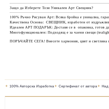
Защо да Изберете Този Уникален Арт Свещник?
100% Ръчно Рисуван Арт:
Всяка бройка е
уникална
, гар
Качествена Основа:
СВЕЩНИК
, изработен от
издръжлив
Идеален АРТ ПОДАРЪК:
Доставя се в
опаковка
, готов 
Многофункционален: Подходящ е за чаени свещи (tealigh
ПОРЪЧАЙТЕ СЕГА!
Внесете
хармония, цвят и светлина
✦
✦
✦
100% Авторска Изработка
Сертификат от автора
Над