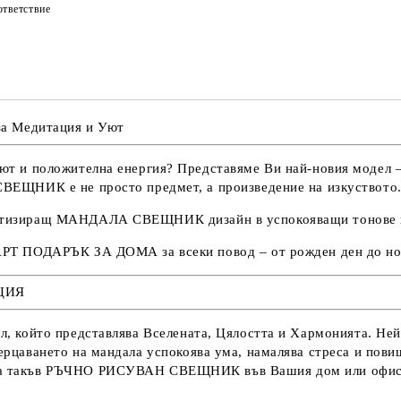
тветствие
Съгласен съм с
Политика
Ние ще се свържем с вас в рамки
 Медитация и Уют
 уют и положителна енергия? Представяме Ви най-новия модел 
СВЕЩНИК
е не просто предмет, а произведение на изкуството
нотизиращ
МАНДАЛА СВЕЩНИК
дизайн в успокояващи тонове н
АРТ ПОДАРЪК ЗА ДОМА
за всеки повод – от рожден ден до но
АЦИЯ
ол, който представлява
Вселената, Цялостта и Хармонията
. Не
зерцаването на мандала
успокоява
ума, намалява стреса и пови
а такъв
РЪЧНО РИСУВАН СВЕЩНИК
във Вашия дом или офис