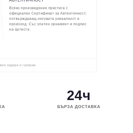
АВТЕНТИЧНОСТ
Всяко произведение пристига с
официален Сертификат за Автентичност,
потвърждаващ неговата уникалност и
произход. Със златен орнамент и подпис
на артиста.
вни лидери и галерии.
24ч
КА
БЪРЗА ДОСТАВКА