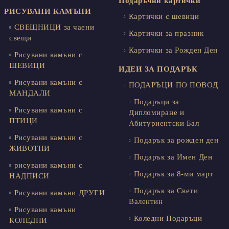
Подаръчни картички
РИСУВАНИ КАМЪНИ
Картички с шевици
СВЕЩНИЦИ за чаени
Картички за празник
свещи
Картички за Рожден Ден
Рисувани камъни с
ШЕВИЦИ
ИДЕИ ЗА ПОДАРЪК
Рисувани камъни с
ПОДАРЪЦИ ПО ПОВОД
МАНДАЛИ
Подаръци за
Рисувани камъни с
Дипломиране и
ПТИЦИ
Абитуриентски Бал
Рисувани камъни с
Подарък за рожден ден
ЖИВОТНИ
Подарък за Имен Ден
рисувани камъни с
Подарък за 8-ми март
НАДПИСИ
Подарък за Свети
Рисувани камъни ДРУГИ
Валентин
Рисувани камъни
Коледни Подаръци
КОЛЕДНИ