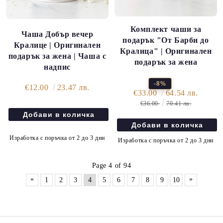
Комплект чаши за
Чаша Добър вечер
подарък "От Барби до
Кралице | Оригинален
Кралица" | Оригинален
подарък за жена | Чаша с
подарък за жена
надпис
-8%
€12.00
23.47 лв.
€33.00
64.54 лв.
€36.00
70.41 лв.
Изработка с поръчка от 2 до 3 дни
Изработка с поръчка от 2 до 3 дни
Page 4 of 94
«
»
1
2
3
4
5
6
7
8
9
10