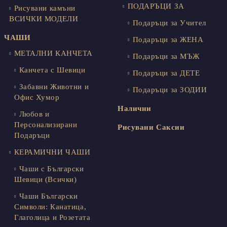
ПОДАРЪЦИ ЗА
Рисувани камъни
ВСИЧКИ МОДЕЛИ
Подаръци за Учител
ЧАШИ
Подаръци за ЖЕНА
МЕТАЛНИ КАНЧЕТА
Подаръци за МЪЖ
Канчета с Шевици
Подаръци за ДЕТЕ
Забавни Животни и
Подаръци за ЗОДИИ
Офис Хумор
Налични
Любов и
Персонализирани
Рисувани Саксии
Подаръци
КЕРАМИЧНИ ЧАШИ
Чаши с Български
Шевици (Всички)
Чаши Български
Символи: Канатица,
Глаголица и Розетата