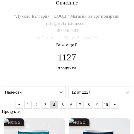
Описание
"Луксис България " ЕООД / Магазин за арт подаръци
info@stefartstone.com
0876668603
гр.Петрич, ул."Гоце Делчев" 12
Виж още
1127
продукти
«
»
1
2
3
4
5
6
7
8
9
10
Продукти