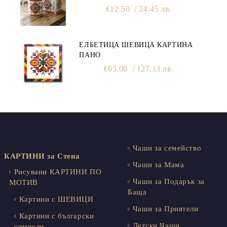
ПРИНТ ОТ КАРТИНА С ПОСЛАНИЕ
€12.50
24.45 лв.
ЕЛБЕТИЦА ШЕВИЦА КАРТИНА
ПАНО
€65.00
127.13 лв.
Чаши за семейство
КАРТИНИ за Стена
Чаши за Мама
Рисувани КАРТИНИ ПО
Чаши за Подарък за
МОТИВ
Баща
Картини с ШЕВИЦИ
Чаши за Приятели
Картини с български
Детски Чаши
символи