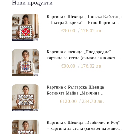
Нови продукти
Картина с Шевица „Шопска Елбетица
– Пъстра Закрила“ – Етно Картина за
Стена
€90.00
176.02 лв.
Картина с шевица „Плодородие“ –
картина за стена (символ за живот и
семейно изобилие)
€90.00
176.02 лв.
Картина с Българска Шевица
Богинята Майка „Майчина
Прегръдка“ – Картина за Стена
€120.00
234.70 лв.
Картина с Шевица „Изобилие и Род“
– картина за стена (символ на живот