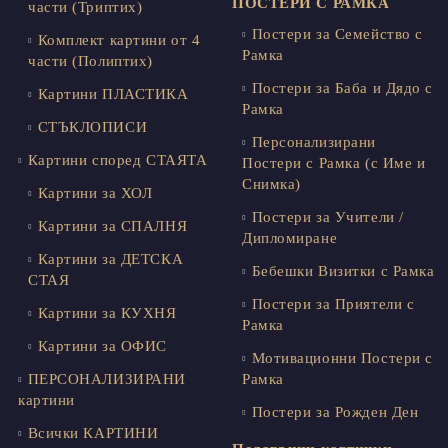
ПОСТЕРИ С РАМКА
части (Триптих)
Постери за Семейство с
Комплект картини от 4
Рамка
части (Полиптих)
Постери за Баба и Дядо с
Картини ПЛАСТИКА
Рамка
СТЪКЛОПИСИ
Персонализирани
Картини според СТАЯТА
Постери с Рамка (с Име и
Снимка)
Картини за ХОЛ
Постери за Учители /
Картини за СПАЛНЯ
Дипломиране
Картини за ДЕТСКА
Бебешки Визитки с Рамка
СТАЯ
Постери за Приятели с
Картини за КУХНЯ
Рамка
Картини за ОФИС
Мотивационни Постери с
ПЕРСОНАЛИЗИРАНИ
Рамка
картини
Постери за Рожден Ден
Всички КАРТИНИ