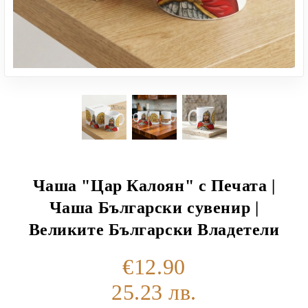
Чаша "Цар Калоян" с Печата |
Чаша Български сувенир |
Великите Български Владетели
€12.90
25.23 лв.