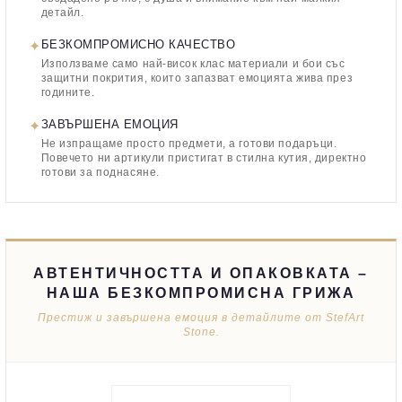
детайл.
✦
БЕЗКОМПРОМИСНО КАЧЕСТВО
Използваме само най-висок клас материали и бои със
защитни покрития, които запазват емоцията жива през
годините.
✦
ЗАВЪРШЕНА ЕМОЦИЯ
Не изпращаме просто предмети, а готови подаръци.
Повечето ни артикули пристигат в стилна кутия, директно
готови за поднасяне.
АВТЕНТИЧНОСТТА И ОПАКОВКАТА –
НАША БЕЗКОМПРОМИСНА ГРИЖА
Престиж и завършена емоция в детайлите от StefArt
Stone.