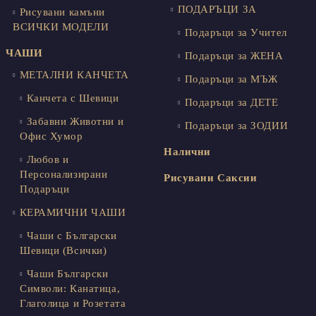
ПОДАРЪЦИ ЗА
Рисувани камъни
ВСИЧКИ МОДЕЛИ
Подаръци за Учител
ЧАШИ
Подаръци за ЖЕНА
МЕТАЛНИ КАНЧЕТА
Подаръци за МЪЖ
Канчета с Шевици
Подаръци за ДЕТЕ
Забавни Животни и
Подаръци за ЗОДИИ
Офис Хумор
Налични
Любов и
Персонализирани
Рисувани Саксии
Подаръци
КЕРАМИЧНИ ЧАШИ
Чаши с Български
Шевици (Всички)
Чаши Български
Символи: Канатица,
Глаголица и Розетата