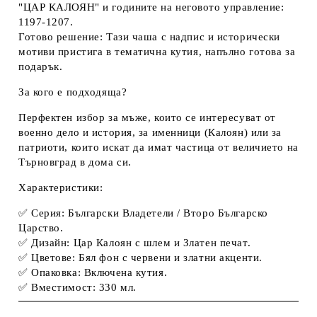
"ЦАР КАЛОЯН"
и годините на неговото управление:
1197-1207
.
Готово решение:
Тази
чаша с надпис
и исторически
мотиви пристига в
тематична кутия
, напълно готова за
подарък.
За кого е подходяща?
Перфектен избор за мъже, които се интересуват от
военно дело и история, за именници (Калоян) или за
патриоти, които искат да имат частица от величието на
Търновград в дома си.
Характеристики:
✅
Серия:
Български Владетели / Второ Българско
Царство.
✅ Дизайн: Цар Калоян с шлем и Златен печат.
✅ Цветове: Бял фон с червени и златни акценти.
✅ Опаковка: Включена кутия.
✅ Вместимост: 330 мл.