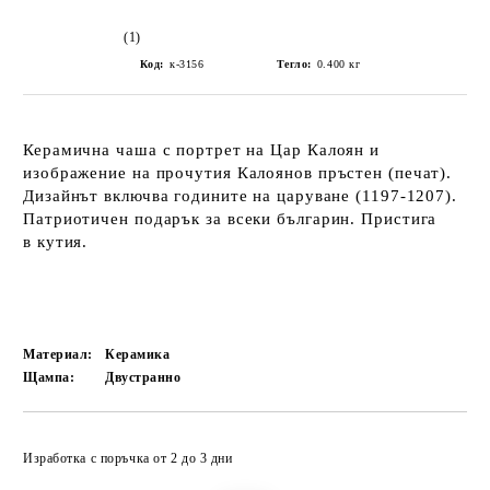
(1)
Код:
к-3156
Тегло:
0.400
кг
Керамична чаша с портрет на
Цар Калоян
и
изображение на прочутия
Калоянов пръстен (печат)
.
Дизайнът включва годините на царуване (1197-1207).
П
атриотичен подарък
за всеки българин. Пристига
в
кутия
.
Материал:
Керамика
Щампа:
Двустранно
Добави в желани
Изработка с поръчка от 2 до 3 дни