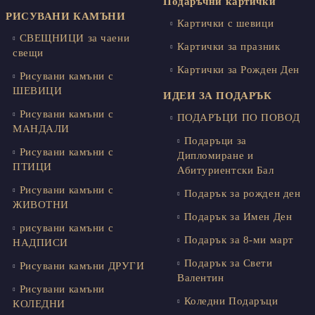
Подаръчни картички
РИСУВАНИ КАМЪНИ
Картички с шевици
СВЕЩНИЦИ за чаени
Картички за празник
свещи
Картички за Рожден Ден
Рисувани камъни с
ШЕВИЦИ
ИДЕИ ЗА ПОДАРЪК
Рисувани камъни с
ПОДАРЪЦИ ПО ПОВОД
МАНДАЛИ
Подаръци за
Рисувани камъни с
Дипломиране и
ПТИЦИ
Абитуриентски Бал
Рисувани камъни с
Подарък за рожден ден
ЖИВОТНИ
Подарък за Имен Ден
рисувани камъни с
Подарък за 8-ми март
НАДПИСИ
Подарък за Свети
Рисувани камъни ДРУГИ
Валентин
Рисувани камъни
Коледни Подаръци
КОЛЕДНИ