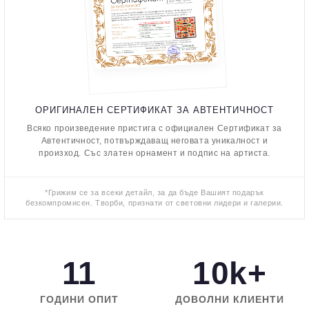
ОРИГИНАЛЕН СЕРТИФИКАТ ЗА АВТЕНТИЧНОСТ
Всяко произведение пристига с официален Сертификат за
Автентичност, потвърждаващ неговата уникалност и
произход. Със златен орнамент и подпис на артиста.
*Грижим се за всеки детайл, за да бъде Вашият подарък
безкомпромисен. Творби, признати от световни лидери и галерии.
11
10k+
ГОДИНИ ОПИТ
ДОВОЛНИ КЛИЕНТИ