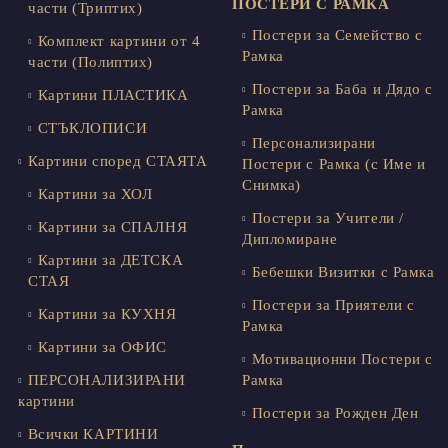
ПОСТЕРИ С РАМКА
части (Триптих)
Постери за Семейство с
Комплект картини от 4
Рамка
части (Полиптих)
Постери за Баба и Дядо с
Картини ПЛАСТИКА
Рамка
СТЪКЛОПИСИ
Персонализирани
Картини според СТАЯТА
Постери с Рамка (с Име и
Снимка)
Картини за ХОЛ
Постери за Учители /
Картини за СПАЛНЯ
Дипломиране
Картини за ДЕТСКА
Бебешки Визитки с Рамка
СТАЯ
Постери за Приятели с
Картини за КУХНЯ
Рамка
Картини за ОФИС
Мотивационни Постери с
ПЕРСОНАЛИЗИРАНИ
Рамка
картини
Постери за Рожден Ден
Всички КАРТИНИ