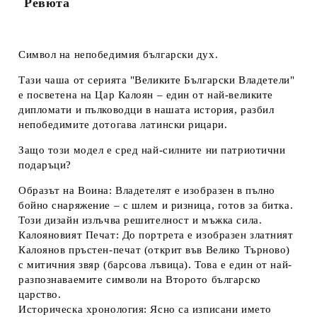
Ревюта
Символ на непобедимия български дух.
Тази чаша от серията
"Великите Български Владетели"
е посветена на Цар Калоян – един от най-великите
дипломати и пълководци в нашата история, разбил
непобедимите дотогава латински рицари.
Защо този модел е сред най-силните ни патриотични
подаръци?
Образът на Воина:
Владетелят е изобразен в пълно
бойно снаряжение – с шлем и ризница, готов за битка.
Този дизайн излъчва решителност и мъжка сила.
Калояновият Печат:
До портрета е изобразен златният
Калоянов пръстен-печат
(открит във Велико Търново)
с митичния звяр (барсова лъвица). Това е един от най-
разпознаваемите символи на Второто българско
царство.
Историческа хронология:
Ясно са изписани името