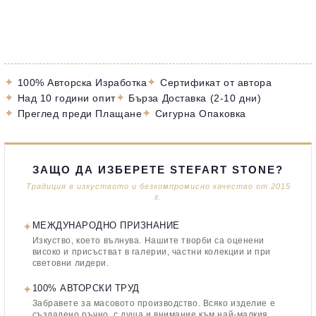
✦
✦
100% Авторска Изработка
Сертификат от автора
✦
✦
Над 10 години опит
Бърза Доставка (2-10 дни)
✦
✦
Преглед преди Плащане
Сигурна Опаковка
ЗАЩО ДА ИЗБЕРЕТЕ STEFART STONE?
Традиция в изкуството и безкомпромисно качество от 2015
г.
✦
МЕЖДУНАРОДНО ПРИЗНАНИЕ
Изкуство, което вълнува. Нашите творби са оценени
високо и присъстват в галерии, частни колекции и при
световни лидери.
✦
100% АВТОРСКИ ТРУД
Забравете за масовото производство. Всяко изделие е
създадено ръчно, с душа и внимание към най-малкия