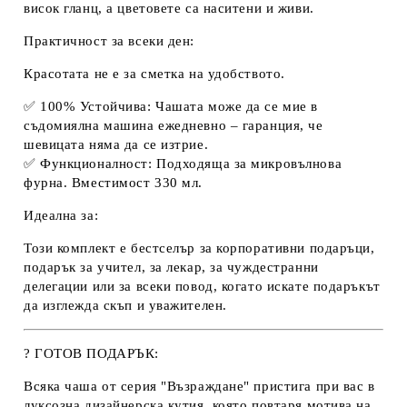
висок гланц, а цветовете са наситени и живи.
Практичност за всеки ден:
Красотата не е за сметка на удобството.
✅
100% Устойчива:
Чашата може да се мие в
съдомиялна машина
ежедневно – гаранция, че
шевицата няма да се изтрие.
✅
Функционалност:
Подходяща за микровълнова
фурна. Вместимост 330 мл.
Идеална за:
Този комплект е бестселър за корпоративни подаръци,
подарък за учител, за лекар, за чуждестранни
делегации или за всеки повод, когато искате подаръкът
да изглежда скъп и уважителен.
? ГОТОВ ПОДАРЪК:
Всяка чаша от серия "Възраждане" пристига при вас в
луксозна дизайнерска кутия, която повтаря мотива на