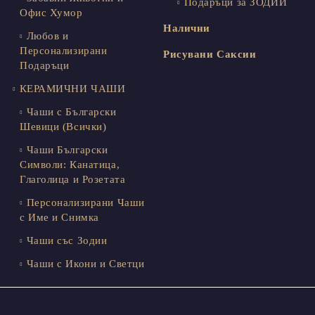
Подаръци за ЗОДИИ
Офис Хумор
Налични
Любов и
Персонализирани
Рисувани Саксии
Подаръци
КЕРАМИЧНИ ЧАШИ
Чаши с Български
Шевици (Всички)
Чаши Български
Символи: Канатица,
Глаголица и Розетата
Персонализирани Чаши
с Име и Снимка
Чаши със Зодии
Чаши с Икони и Светци