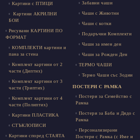
Забавни чаши
Картини с ПТИЦИ
Чаши с Животни
Картини АКРИЛНИ
БОИ
Чаши с котки
Рисувани КАРТИНИ ПО
Подаръчни Комплекти
ФОРМАТ
Чаши за имен ден
КОМПЛЕКТИ картини и
пана за стена
Чаши за Рожден Ден
Комплект картини от 2
ТЕРМО ЧАШИ
части (Диптих)
Термо Чаши със Зодии
Комплект картини от 3
ПОСТЕРИ С РАМКА
части (Триптих)
Постери за Семейство с
Комплект картини от 4
Рамка
части (Полиптих)
Постери за Баба и Дядо с
Картини ПЛАСТИКА
Рамка
СТЪКЛОПИСИ
Персонализирани
Картини според СТАЯТА
Постери с Рамка (с Име и