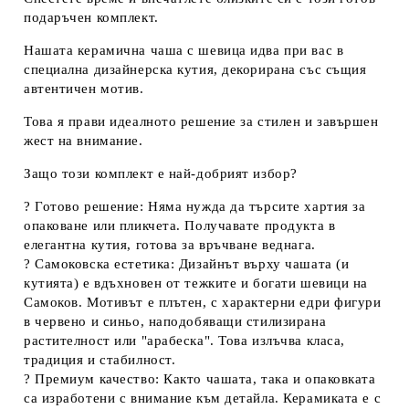
подаръчен комплект
.
Нашата
керамична чаша с шевица
идва при вас в
специална дизайнерска кутия, декорирана със същия
автентичен мотив.
Това я прави идеалното решение за стилен и завършен
жест на внимание.
Защо този комплект е най-добрият избор?
?
Готово решение:
Няма нужда да търсите хартия за
опаковане или пликчета. Получавате продукта в
елегантна кутия, готова за връчване веднага.
?
Самоковска естетика:
Дизайнът върху чашата (и
кутията) е вдъхновен от тежките и богати шевици на
Самоков
. Мотивът е плътен, с характерни едри фигури
в червено и синьо, наподобяващи стилизирана
растителност или "арабеска". Това излъчва класа,
традиция и стабилност.
?
Премиум качество:
Както чашата, така и опаковката
са изработени с внимание към детайла. Керамиката е с