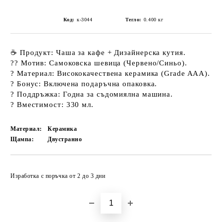
Код:
к-3044
Тегло:
0.400
кг
☕
Продукт:
Чаша за кафе + Дизайнерска кутия.
??
Мотив:
Самоковска шевица (Червено/Синьо).
?️
Материал:
Висококачествена керамика (Grade AAA).
?
Бонус:
Включена подаръчна опаковка.
?
Поддръжка:
Годна за
съдомиялна машина
.
?
Вместимост:
330 мл.
Материал:
Керамика
Щампа:
Двустранно
Добави в желани
Изработка с поръчка от 2 до 3 дни