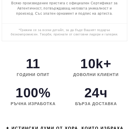
Всяко произведение пристига с официален Сертификат за
Автентичност, потвърждаващ неговата уникалност и
произход. Със златен орнамент и подпис на артиста.
*Грижим се за всеки детайл, за да бъде Вашият подарък
безкомпромисен. Творби, признати от световни лидери и галерии.
11
10k+
ГОДИНИ ОПИТ
ДОВОЛНИ КЛИЕНТИ
100%
24ч
РЪЧНА ИЗРАБОТКА
БЪРЗА ДОСТАВКА
✦ ИСТИНСКИ ДУМИ ОТ ХОРА, КОИТО ИЗБРАХА