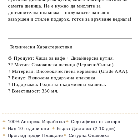
самата шевица. Не е нужно да мислите за
допълнителна опаковка – получавате напълно
завършен и стилен подарък, готов за връчване веднага!
Технически Характеристики
☕
Продукт:
Чаша за кафе + Дизайнерска кутия.
??
Мотив:
Самоковска шевица (Червено/Синьо).
?️
Материал:
Висококачествена керамика (Grade AAA).
?
Бонус:
Включена подаръчна опаковка.
?
Поддръжка:
Годна за
съдомиялна машина
.
?
Вместимост:
330 мл.
✦
✦
100% Авторска Изработка
Сертификат от автора
✦
✦
Над 10 години опит
Бърза Доставка (2-10 дни)
✦
✦
Преглед преди Плащане
Сигурна Опаковка