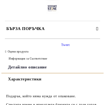
БЪРЗА ПОРЪЧКА
САМО ПОПЪЛНЕТЕ 3 ПОЛЕТА
Tweet
Оцени продукта
Информация за Съответствие
Детайлно описание
Съгласен съм с
Политиката за лични данни
Характеристики
Ние ще се свържем с вас в рамките на работния ден.
Подарък, който няма нужда от опаковане.
Спестете време и впечатлете близките си с този
готов