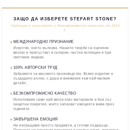
ЗАЩО ДА ИЗБЕРЕТЕ STEFART STONE?
Традиция в изкуството и безкомпромисно качество от 2015
г.
✦
МЕЖДУНАРОДНО ПРИЗНАНИЕ
Изкуство, което вълнува. Нашите творби са оценени
високо и присъстват в галерии, частни колекции и при
световни лидери.
✦
100% АВТОРСКИ ТРУД
Забравете за масовото производство. Всяко изделие е
създадено ръчно, с душа и внимание към най-малкия
детайл.
✦
БЕЗКОМПРОМИСНО КАЧЕСТВО
Използваме само най-висок клас материали и бои със
защитни покрития, които запазват емоцията жива през
годините.
✦
ЗАВЪРШЕНА ЕМОЦИЯ
Не изпращаме просто предмети, а готови подаръци.