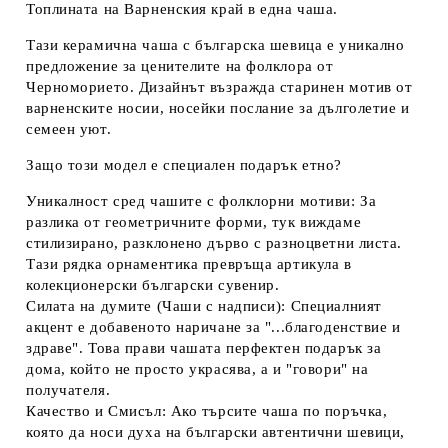
Топлината на Варненския край в една чаша.
Тази
керамична чаша с българска шевица
е уникално
предложение за ценителите на фолклора от
Черноморието. Дизайнът възражда старинен мотив от
варненските носии, носейки послание за дълголетие и
семеен уют.
Защо този модел е специален подарък етно?
Уникалност сред чашите с фолклорни мотиви:
За
разлика от геометричните форми, тук виждаме
стилизирано, разклонено дърво с разноцветни листа.
Тази рядка орнаментика превръща артикула в
колекционерски
български сувенир
.
Силата на думите (Чаши с надписи):
Специалният
акцент е добавеното наричане за
"...благоденствие и
здраве"
. Това прави чашата перфектен
подарък за
дома
, който не просто украсява, а и "говори" на
получателя.
Качество и Смисъл:
Ако търсите
чаша по поръчка
,
която да носи духа на
български автентични шевици
,