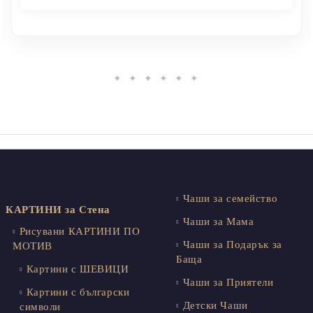
✦ ✦ ✦ ✦ ✦ ✦
Чаши за семейство
КАРТИНИ за Стена
Чаши за Мама
Рисувани КАРТИНИ ПО
Чаши за Подарък за
МОТИВ
Баща
Картини с ШЕВИЦИ
Чаши за Приятели
Картини с български
Детски Чаши
символи