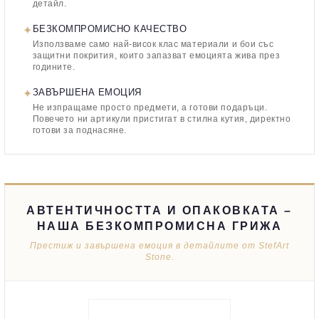
детайл.
✦
БЕЗКОМПРОМИСНО КАЧЕСТВО
Използваме само най-висок клас материали и бои със
защитни покрития, които запазват емоцията жива през
годините.
✦
ЗАВЪРШЕНА ЕМОЦИЯ
Не изпращаме просто предмети, а готови подаръци.
Повечето ни артикули пристигат в стилна кутия, директно
готови за поднасяне.
АВТЕНТИЧНОСТТА И ОПАКОВКАТА –
НАША БЕЗКОМПРОМИСНА ГРИЖА
Престиж и завършена емоция в детайлите от StefArt
Stone.