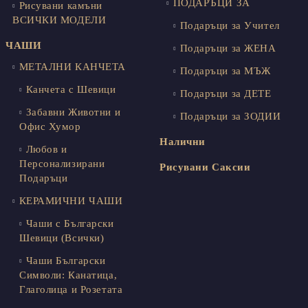
ПОДАРЪЦИ ЗА
Рисувани камъни
ВСИЧКИ МОДЕЛИ
Подаръци за Учител
ЧАШИ
Подаръци за ЖЕНА
МЕТАЛНИ КАНЧЕТА
Подаръци за МЪЖ
Канчета с Шевици
Подаръци за ДЕТЕ
Забавни Животни и
Подаръци за ЗОДИИ
Офис Хумор
Налични
Любов и
Персонализирани
Рисувани Саксии
Подаръци
КЕРАМИЧНИ ЧАШИ
Чаши с Български
Шевици (Всички)
Чаши Български
Символи: Канатица,
Глаголица и Розетата