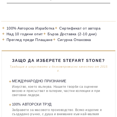
✦
✦
100% Авторска Изработка
Сертификат от автора
✦
✦
Над 10 години опит
Бърза Доставка (2-10 дни)
✦
✦
Преглед преди Плащане
Сигурна Опаковка
ЗАЩО ДА ИЗБЕРЕТЕ STEFART STONE?
Традиция в изкуството и безкомпромисно качество от 2015
г.
✦
МЕЖДУНАРОДНО ПРИЗНАНИЕ
Изкуство, което вълнува. Нашите творби са оценени
високо и присъстват в галерии, частни колекции и при
световни лидери.
✦
100% АВТОРСКИ ТРУД
Забравете за масовото производство. Всяко изделие е
създадено ръчно, с душа и внимание към най-малкия