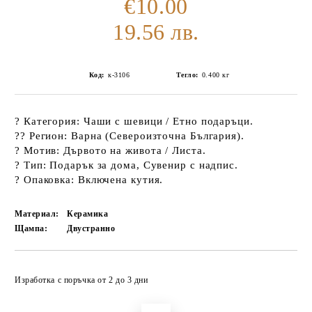
€10.00
19.56 лв.
Код:
к-3106
Тегло:
0.400
кг
?️
Категория:
Чаши с шевици / Етно подаръци.
??
Регион:
Варна (Североизточна България).
?
Мотив:
Дървото на живота / Листа.
?
Тип:
Подарък за дома, Сувенир с надпис.
?
Опаковка:
Включена кутия.
Материал:
Керамика
Щампа:
Двустранно
Добави в желани
Изработка с поръчка от 2 до 3 дни