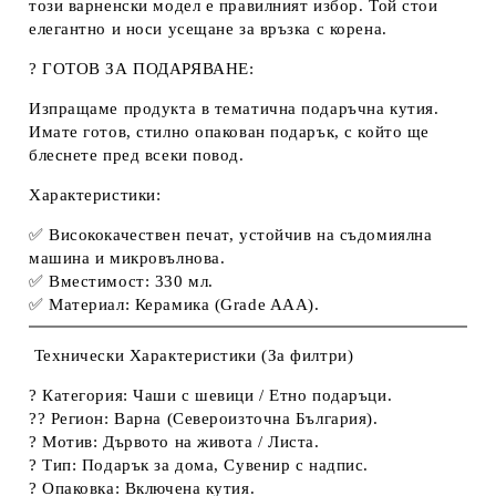
този варненски модел е правилният избор. Той стои
елегантно и носи усещане за връзка с корена.
? ГОТОВ ЗА ПОДАРЯВАНЕ:
Изпращаме продукта в тематична подаръчна кутия.
Имате готов, стилно опакован подарък, с който ще
блеснете пред всеки повод.
Характеристики:
✅ Висококачествен печат, устойчив на
съдомиялна
машина
и микровълнова.
✅ Вместимост: 330 мл.
✅ Материал: Керамика (Grade AAA).
Технически Характеристики (За филтри)
?️
Категория:
Чаши с шевици / Етно подаръци.
??
Регион:
Варна (Североизточна България).
?
Мотив:
Дървото на живота / Листа.
?
Тип:
Подарък за дома, Сувенир с надпис.
?
Опаковка:
Включена кутия.