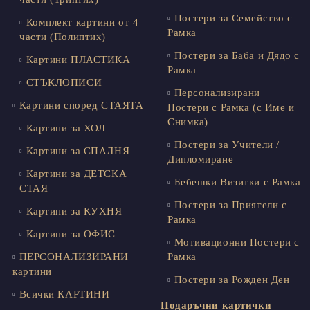
Постери за Семейство с
Комплект картини от 4
Рамка
части (Полиптих)
Постери за Баба и Дядо с
Картини ПЛАСТИКА
Рамка
СТЪКЛОПИСИ
Персонализирани
Картини според СТАЯТА
Постери с Рамка (с Име и
Снимка)
Картини за ХОЛ
Постери за Учители /
Картини за СПАЛНЯ
Дипломиране
Картини за ДЕТСКА
Бебешки Визитки с Рамка
СТАЯ
Постери за Приятели с
Картини за КУХНЯ
Рамка
Картини за ОФИС
Мотивационни Постери с
ПЕРСОНАЛИЗИРАНИ
Рамка
картини
Постери за Рожден Ден
Всички КАРТИНИ
Подаръчни картички