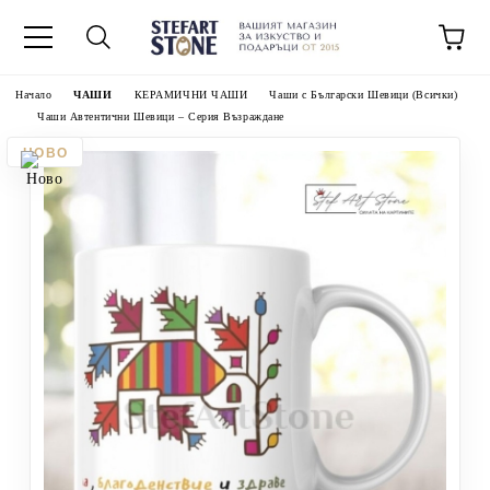
Начало
ЧАШИ
КЕРАМИЧНИ ЧАШИ
Чаши с Български Шевици (Всички)
Чаши Автентични Шевици – Серия Възраждане