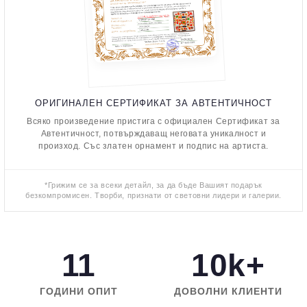
ОРИГИНАЛЕН СЕРТИФИКАТ ЗА АВТЕНТИЧНОСТ
Всяко произведение пристига с официален Сертификат за
Автентичност, потвърждаващ неговата уникалност и
произход. Със златен орнамент и подпис на артиста.
*Грижим се за всеки детайл, за да бъде Вашият подарък
безкомпромисен. Творби, признати от световни лидери и галерии.
11
10k+
ГОДИНИ ОПИТ
ДОВОЛНИ КЛИЕНТИ