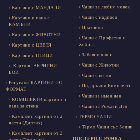
Чаши за любим човек
Картини с МАНДАЛИ
Чаши с надписи
Картини и пана с
КАМЪНИ
Празници
Картини с ЖИВОТНИ
Чаши с Професии и
Хобита
Картини с ЦВЕТЯ
Забавни чаши
Картини с ПТИЦИ
Чаши с Животни
Картини АКРИЛНИ
БОИ
Чаши с котки
Рисувани КАРТИНИ ПО
Подаръчни Комплекти
ФОРМАТ
Чаши за имен ден
КОМПЛЕКТИ картини и
пана за стена
Чаши за Рожден Ден
Комплект картини от 2
ТЕРМО ЧАШИ
части (Диптих)
Термо Чаши със Зодии
Комплект картини от 3
ПОСТЕРИ С РАМКА
части (Триптих)