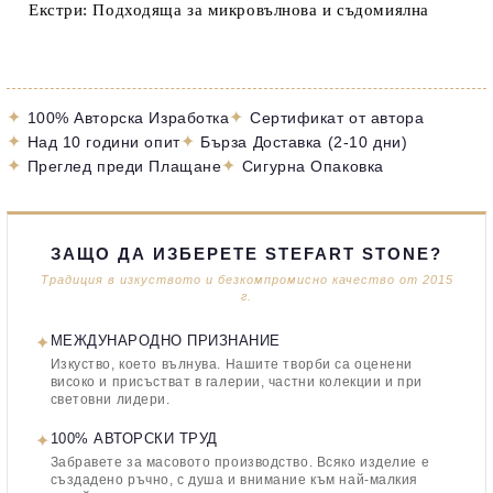
Екстри: Подходяща за микровълнова и съдомиялна
✦
✦
100% Авторска Изработка
Сертификат от автора
✦
✦
Над 10 години опит
Бърза Доставка (2-10 дни)
✦
✦
Преглед преди Плащане
Сигурна Опаковка
ЗАЩО ДА ИЗБЕРЕТЕ STEFART STONE?
Традиция в изкуството и безкомпромисно качество от 2015
г.
✦
МЕЖДУНАРОДНО ПРИЗНАНИЕ
Изкуство, което вълнува. Нашите творби са оценени
високо и присъстват в галерии, частни колекции и при
световни лидери.
✦
100% АВТОРСКИ ТРУД
Забравете за масовото производство. Всяко изделие е
създадено ръчно, с душа и внимание към най-малкия