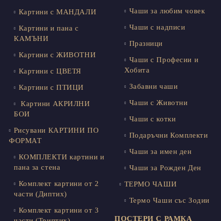
Чаши за любим човек
Картини с МАНДАЛИ
Чаши с надписи
Картини и пана с
КАМЪНИ
Празници
Картини с ЖИВОТНИ
Чаши с Професии и
Хобита
Картини с ЦВЕТЯ
Забавни чаши
Картини с ПТИЦИ
Чаши с Животни
Картини АКРИЛНИ
БОИ
Чаши с котки
Рисувани КАРТИНИ ПО
Подаръчни Комплекти
ФОРМАТ
Чаши за имен ден
КОМПЛЕКТИ картини и
пана за стена
Чаши за Рожден Ден
Комплект картини от 2
ТЕРМО ЧАШИ
части (Диптих)
Термо Чаши със Зодии
Комплект картини от 3
ПОСТЕРИ С РАМКА
части (Триптих)