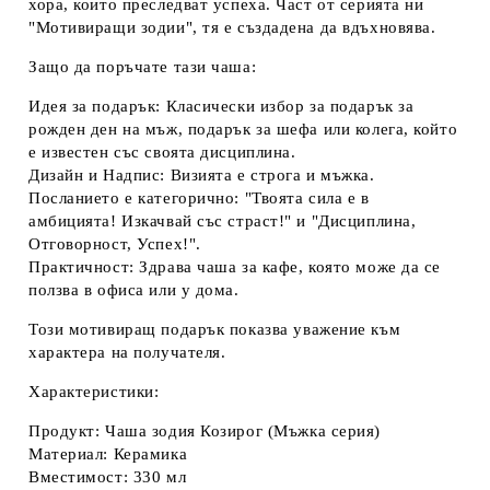
хора, които преследват успеха. Част от серията ни
"Мотивиращи зодии", тя е създадена да вдъхновява.
Защо да поръчате тази чаша:
Идея за подарък:
Класически избор за
подарък за
рожден ден
на мъж,
подарък за шефа
или колега, който
е известен със своята дисциплина.
Дизайн и Надпис:
Визията е строга и мъжка.
Посланието е категорично:
"Твоята сила е в
амбицията! Изкачвай със страст!"
и
"Дисциплина,
Отговорност, Успех!"
.
Практичност:
Здрава
чаша за кафе
, която може да се
ползва в офиса или у дома.
Този
мотивиращ подарък
показва уважение към
характера на получателя.
Характеристики:
Продукт:
Чаша зодия Козирог
(Мъжка серия)
Материал: Керамика
Вместимост: 330 мл