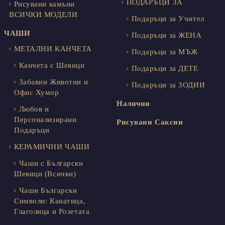
ПОДАРЪЦИ ЗА
Рисувани камъни
ВСИЧКИ МОДЕЛИ
Подаръци за Учител
ЧАШИ
Подаръци за ЖЕНА
МЕТАЛНИ КАНЧЕТА
Подаръци за МЪЖ
Канчета с Шевици
Подаръци за ДЕТЕ
Забавни Животни и
Подаръци за ЗОДИИ
Офис Хумор
Налични
Любов и
Персонализирани
Рисувани Саксии
Подаръци
КЕРАМИЧНИ ЧАШИ
Чаши с Български
Шевици (Всички)
Чаши Български
Символи: Канатица,
Глаголица и Розетата