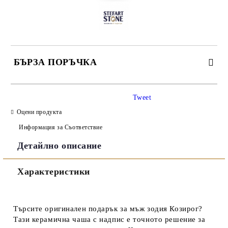
БЪРЗА ПОРЪЧКА
САМО ПОПЪЛНЕТЕ 3 ПОЛЕТА
Tweet
Оцени продукта
Информация за Съответствие
Детайлно описание
Съгласен съм с
Политиката за лични данни
Характеристики
Ние ще се свържем с вас в рамките на работния ден.
Търсите оригинален
подарък за мъж зодия Козирог
?
Тази керамична
чаша с надпис
е точното решение за