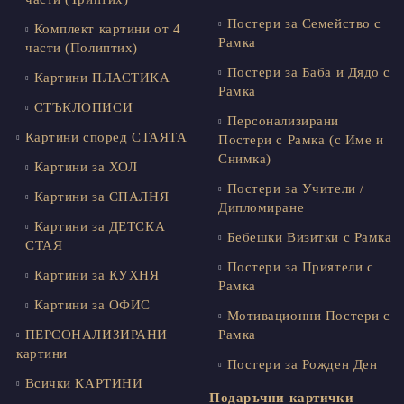
Постери за Семейство с
Комплект картини от 4
Рамка
части (Полиптих)
Постери за Баба и Дядо с
Картини ПЛАСТИКА
Рамка
СТЪКЛОПИСИ
Персонализирани
Картини според СТАЯТА
Постери с Рамка (с Име и
Снимка)
Картини за ХОЛ
Постери за Учители /
Картини за СПАЛНЯ
Дипломиране
Картини за ДЕТСКА
Бебешки Визитки с Рамка
СТАЯ
Постери за Приятели с
Картини за КУХНЯ
Рамка
Картини за ОФИС
Мотивационни Постери с
ПЕРСОНАЛИЗИРАНИ
Рамка
картини
Постери за Рожден Ден
Всички КАРТИНИ
Подаръчни картички