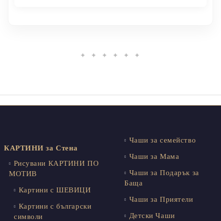
✦ ✦ ✦ ✦ ✦ ✦
Чаши за семейство
КАРТИНИ за Стена
Чаши за Мама
Рисувани КАРТИНИ ПО
Чаши за Подарък за
МОТИВ
Баща
Картини с ШЕВИЦИ
Чаши за Приятели
Картини с български
Детски Чаши
символи