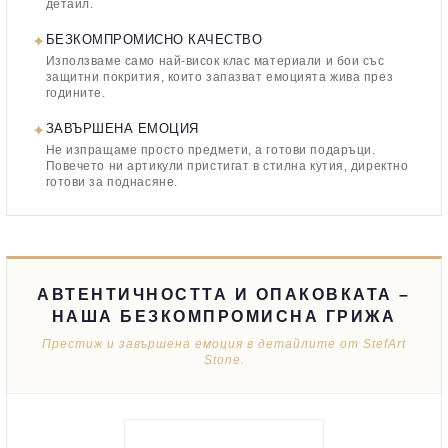
детайл.
✦
БЕЗКОМПРОМИСНО КАЧЕСТВО
Използваме само най-висок клас материали и бои със
защитни покрития, които запазват емоцията жива през
годините.
✦
ЗАВЪРШЕНА ЕМОЦИЯ
Не изпращаме просто предмети, а готови подаръци.
Повечето ни артикули пристигат в стилна кутия, директно
готови за поднасяне.
АВТЕНТИЧНОСТТА И ОПАКОВКАТА –
НАША БЕЗКОМПРОМИСНА ГРИЖА
Престиж и завършена емоция в детайлите от StefArt
Stone.