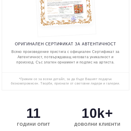
ОРИГИНАЛЕН СЕРТИФИКАТ ЗА АВТЕНТИЧНОСТ
Всяко произведение пристига с официален Сертификат за
Автентичност, потвърждаващ неговата уникалност и
произход. Със златен орнамент и подпис на артиста.
*Грижим се за всеки детайл, за да бъде Вашият подарък
безкомпромисен. Творби, признати от световни лидери и галерии.
11
10k+
ГОДИНИ ОПИТ
ДОВОЛНИ КЛИЕНТИ