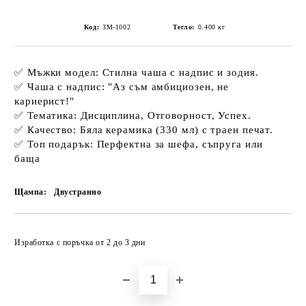
Код:
ЗМ-1002
Тегло:
0.400
кг
✅
Мъжки модел:
Стилна чаша с надпис и зодия.
✅
Чаша с надпис:
"Аз съм амбициозен, не
кариерист!"
✅
Тематика:
Дисциплина, Отговорност, Успех.
✅
Качество:
Бяла керамика (330 мл) с траен печат.
✅
Топ подарък:
Перфектна за шефа, съпруга или
баща
Щампа:
Двустранно
Добави в желани
Изработка с поръчка от 2 до 3 дни