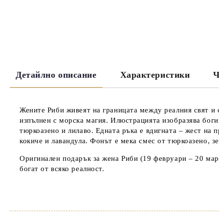
Детайлно описание
Характеристики
Ч
Жените Риби живеят на границата между реалния свят и с
изпълнен с морска магия. Илюстрацията изобразява богин
тюркоазено и лилаво. Едната ръка е вдигната – жест на 
кокиче и лавандула. Фонът е мека смес от тюркоазено, з
Оригинален подарък за жена Риби (19 февруари – 20 март
богат от всяко реалност.