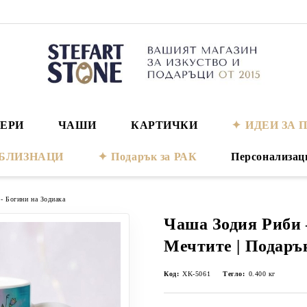
ЕРИ
ЧАШИ
КАРТИЧКИ
ИДЕИ ЗА 
а БЛИЗНАЦИ
Подарък за РАК
Персонализац
- Богини на Зодиака
Чаша Зодия Риби 
Мечтите | Подаръ
Код:
XK-5061
Тегло:
0.400
кг