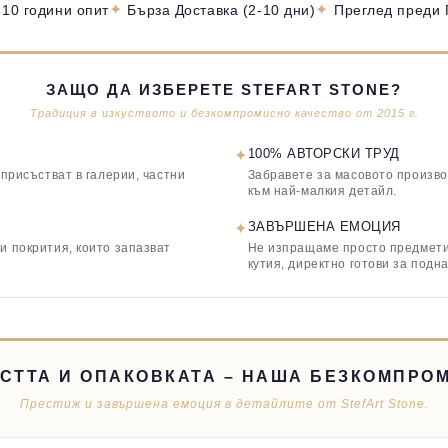
✦
✦
 10 години опит
Бърза Доставка (2-10 дни)
Преглед преди
ЗАЩО ДА ИЗБЕРЕТЕ STEFART STONE?
Традиция в изкуството и безкомпромисно качество от 2015 г.
✦
100% АВТОРСКИ ТРУД
 присъстват в галерии, частни
Забравете за масовото произво
към най-малкия детайл.
✦
ЗАВЪРШЕНА ЕМОЦИЯ
и покрития, които запазват
Не изпращаме просто предмети,
кутия, директно готови за подн
СТТА И ОПАКОВКАТА – НАША БЕЗКОМПРО
Престиж и завършена емоция в детайлите от StefArt Stone.