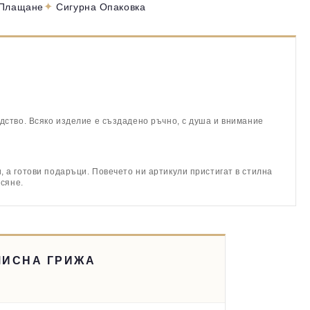
✦
 Плащане
Сигурна Опаковка
дство. Всяко изделие е създадено ръчно, с душа и внимание
 а готови подаръци. Повечето ни артикули пристигат в стилна
асяне.
МИСНА ГРИЖА