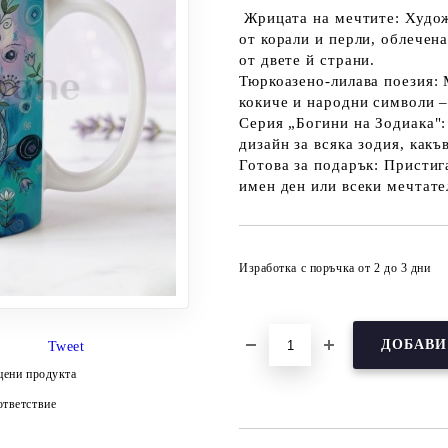
Жрицата на мечтите: Худож
от корали и перли, облечен
от двете й страни.
Тюркоазено-лилава поезия: 
кокиче и народни символи –
Серия „Богини на Зодиака":
дизайн за всяка зодия, какъ
Готова за подарък: Пристиг
имен ден или всеки мечтате
Изработка с поръчка от 2 до 3 дни
Tweet
цени продукта
тветствие