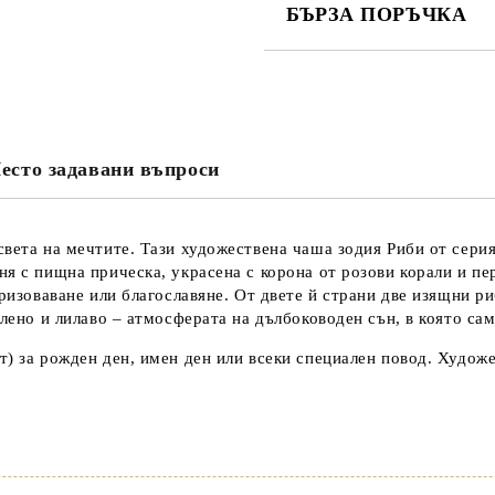
БЪРЗА ПОРЪЧКА
САМО ПОПЪЛНЕТЕ 3 ПОЛЕТА
есто задавани въпроси
Съгласен съм с
Политика
Ние ще се свържем с вас в рамки
вета на мечтите. Тази художествена чаша зодия Риби от серия
я с пищна прическа, украсена с корона от розови корали и пе
призоваване или благославяне. От двете й страни две изящни р
елено и лилаво – атмосферата на дълбоководен сън, в която са
) за рожден ден, имен ден или всеки специален повод. Художе