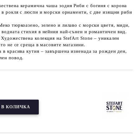
ествена керамична чаша зодия Риби с богиня с корона
а в рокля с люспи и морски орнаменти, с две изящни риби
Меко тюркоазено, зелено и лилаво с морски цветя, миди,
 водната стихия в нейния най-сънен и романтичен вид.
 Художествена колекция на StefArt Stone – уникален
вто не се среща в масовите магазини.
а в красива кутия – завършена изненада за рожден ден,
лен повод.
Добави в желани