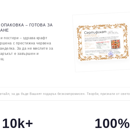
 ОПАКОВКА – ГОТОВА ЗА
ВАНЕ
 и постери – здрава крафт
ършена с престижна червена
анделка. За да не мислите за
даръкът е завършен и
ащ.
детайл, за да бъде Вашият подарък безкомпромисен. Творби, признати от свето
10k+
100%