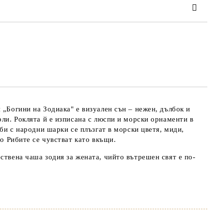
та за лични данни
те на работния ден.
 „Богини на Зодиака" е визуален сън – нежен, дълбок и
рли. Роклята й е изписана с люспи и морски орнаменти в
иби с народни шарки се плъзгат в морски цветя, миди,
мо Рибите се чувстват като вкъщи.
ствена чаша зодия за жената, чийто вътрешен свят е по-