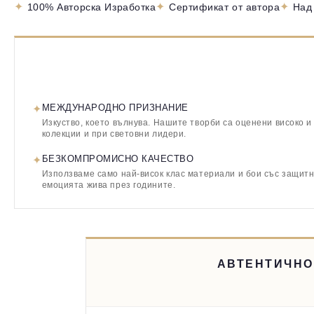
✦
✦
✦
100% Авторска Изработка
Сертификат от автора
Над
✦
МЕЖДУНАРОДНО ПРИЗНАНИЕ
Изкуство, което вълнува. Нашите творби са оценени високо и
колекции и при световни лидери.
✦
БЕЗКОМПРОМИСНО КАЧЕСТВО
Използваме само най-висок клас материали и бои със защитн
емоцията жива през годините.
АВТЕНТИЧНО