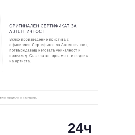
ОРИГИНАЛЕН СЕРТИФИКАТ ЗА
АВТЕНТИЧНОСТ
Всяко произведение пристига с
официален Сертификат за Автентичност,
потвърждаващ неговата уникалност и
произход. Със златен орнамент и подпис
на артиста.
вни лидери и галерии.
24ч