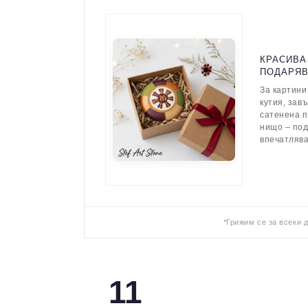
КРАСИВА
ПОДАРЯ
За картини
кутия, зав
сатенена п
нищо – по
впечатляв
*Грижим се за всеки 
11