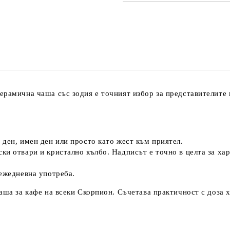
САМО ПОПЪЛНЕТЕ 3 ПОЛЕТА
Съгласен съм с
Политика
Ние ще се свържем с вас в рамки
керамична
чаша със зодия
е точният избор за представителите 
 ден
, имен ден или просто като жест към приятел.
и отвари и кристално кълбо. Надписът е точно в целта за хар
ежедневна употреба.
аша за кафе на всеки Скорпион. Съчетава практичност с доза 