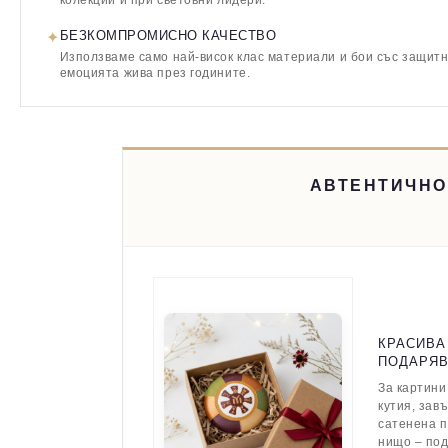
колекции и при световни лидери.
✦
БЕЗКОМПРОМИСНО КАЧЕСТВО
Използваме само най-висок клас материали и бои със защитн
емоцията жива през годините.
АВТЕНТИЧНО
КРАСИВА
ПОДАРЯ
За картини
кутия, зав
сатенена п
нищо – по