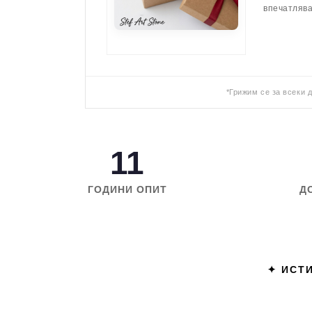
впечатляв
*Грижим се за всеки 
11
ГОДИНИ ОПИТ
Д
✦ ИСТИ