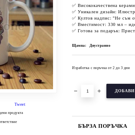
✅
Висококачествена керами
✅
Уникален дизайн:
Илюстра
✅
Култов надпис:
"Не съм о
✅
Вместимост:
330 мл – ид
✅
Готова за подарък:
Присти
Щампа:
Двустранно
Изработка с поръчка от 2 до 3 дни
Tweet
цени продукта
тветствие
БЪРЗА ПОРЪЧКА