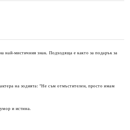
та за лични данни
те на работния ден.
на най-мистичния знак. Подходяща е както за
подарък за
актера на зодията:
"Не съм отмъстителен, просто имам
хумор и истина.