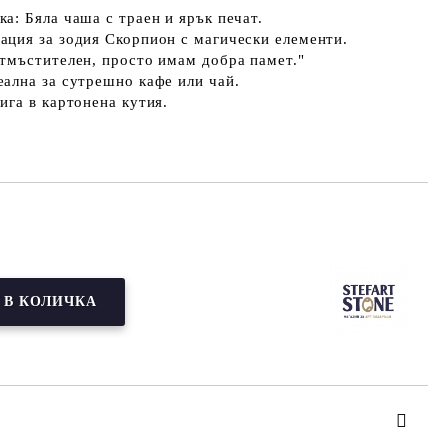
ка:
Бяла чаша с траен и ярък печат.
ция за зодия Скорпион с магически елементи.
тмъстителен, просто имам добра памет."
еална за сутрешно кафе или чай.
га в картонена кутия.
Добави в желани