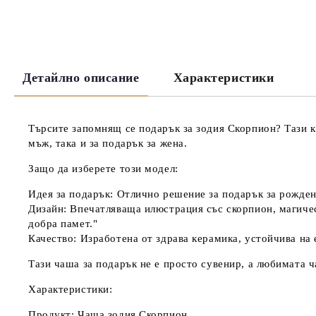
Детайлно описание
Характеристики
Търсите запомнящ се
подарък за зодия Скорпион
? Тази 
мъж
, така и за
подарък за жена
.
Защо да изберете този модел:
Идея за подарък:
Отлично решение за
подарък за рожден
Дизайн:
Впечатляваща илюстрация със скорпион, магическ
добра памет."
Качество:
Изработена от здрава керамика, устойчива на 
Тази
чаша за подарък
не е просто сувенир, а любимата ч
Характеристики:
Продукт:
Чаша зодия Скорпион