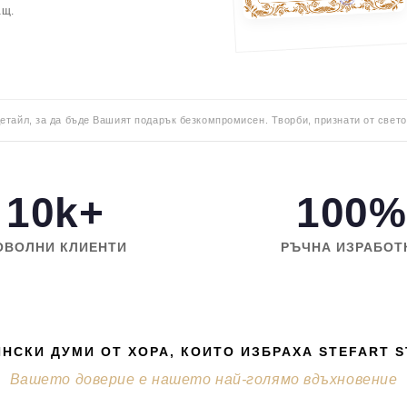
ащ.
детайл, за да бъде Вашият подарък безкомпромисен. Творби, признати от свето
10k+
100%
ОВОЛНИ КЛИЕНТИ
РЪЧНА ИЗРАБОТ
НСКИ ДУМИ ОТ ХОРА, КОИТО ИЗБРАХА STEFART 
Вашето доверие е нашето най-голямо вдъхновение