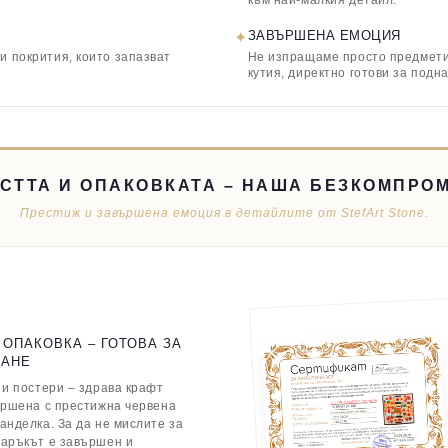
към най-малкия детайл.
✦
ЗАВЪРШЕНА ЕМОЦИЯ
и покрития, които запазват
Не изпращаме просто предмети,
кутия, директно готови за подн
СТТА И ОПАКОВКАТА – НАША БЕЗКОМПРО
Престиж и завършена емоция в детайлите от StefArt Stone.
 ОПАКОВКА – ГОТОВА ЗА
ВАНЕ
 и постери – здрава крафт
ършена с престижна червена
анделка. За да не мислите за
даръкът е завършен и