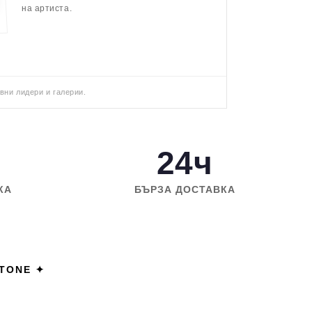
на артиста.
вни лидери и галерии.
24ч
КА
БЪРЗА ДОСТАВКА
STONE ✦