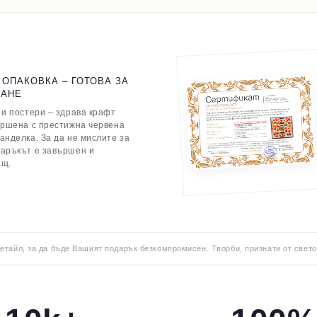
 ОПАКОВКА – ГОТОВА ЗА
ВАНЕ
 и постери – здрава крафт
ършена с престижна червена
анделка. За да не мислите за
даръкът е завършен и
ащ.
детайл, за да бъде Вашият подарък безкомпромисен. Творби, признати от свето