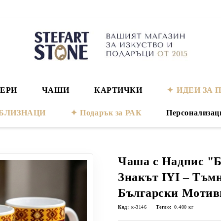
ЕРИ
ЧАШИ
КАРТИЧКИ
ИДЕИ ЗА 
а БЛИЗНАЦИ
Подарък за РАК
Персонализац
Чаша с Надпис "Б
Знакът IYI – Тъм
Български Мотив
Код:
к-3146
Тегло:
0.400
кг