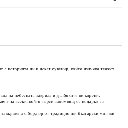
та за лични данни
те на работния ден.
еят с историята ни и искат сувенир, който излъчва тежест
вол на небесната закрила и дълбоките ни корени.
мент за всеки, който търси запомнящ се подарък за
 е завършена с бордюр от традиционни
български мотиви