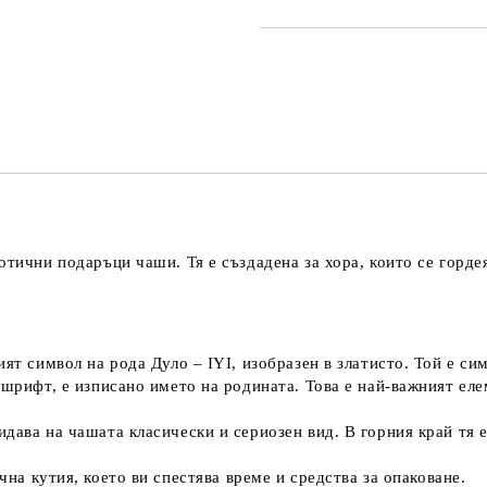
САМО ПОПЪЛНЕТЕ 3 ПОЛЕТА
Съгласен съм с
Политика
Ние ще се свържем с вас в рамки
иотични
подаръци чаши
. Тя е създадена за хора, които се горд
т символ на рода Дуло – IYI, изобразен в златисто. Той е сим
 шрифт, е изписано името на родината. Това е най-важният еле
дава на чашата класически и сериозен вид. В горния край тя
чна кутия
, което ви спестява време и средства за опаковане.