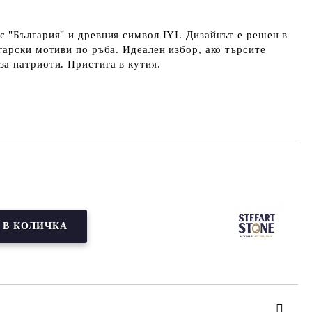
с "България"
и древния символ IYI. Дизайнът е решен в
гарски мотиви
по ръба. Идеален избор, ако търсите
за патриоти. Пристига в кутия.
Добави в желани