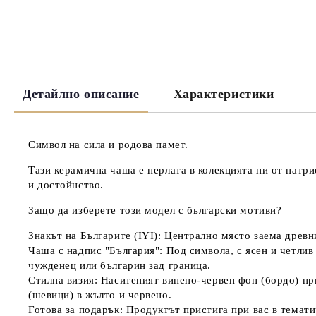
Детайлно описание
Характеристики
Символ на сила и родова памет.
Тази керамична чаша е перлата в колекцията ни от патр
и достойнство.
Защо да изберете този модел с български мотиви?
Знакът на Българите (IYI):
Централно място заема древния
Чаша с надпис "България":
Под символа, с ясен и четлив
чужденец или българин зад граница.
Стилна визия:
Наситеният винено-червен фон (бордо) при
(шевици) в жълто и червено.
Готова за подарък:
Продуктът пристига при вас в
темати