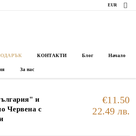
EUR
ПОДАРЪК
КОНТАКТИ
Блог
Начало
ия
За нас
€11.50
ългария" и
но Червена с
22.49 лв.
и