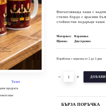
Впечатляваща
чаша с надпи
стилно бордо с красиви
бъл
стойностни
подаръци чаши
Материал:
Керамика
Щампа:
Двустранно
Изработка с поръчка от 2 до 3 дни
Tweet
цени продукта
тветствие
БЪРЗА ПОРЪЧКА