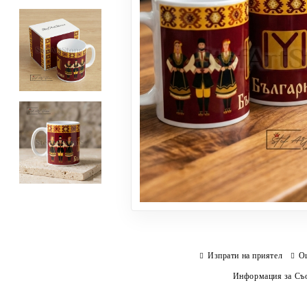
Изпрати на приятел
О
Информация за Съо