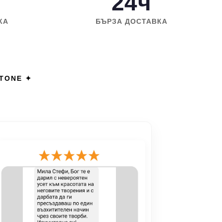
24ч
КА
БЪРЗА ДОСТАВКА
STONE ✦