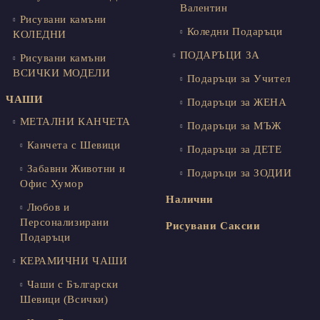
Валентин
Рисувани камъни
Коледни Подаръци
КОЛЕДНИ
ПОДАРЪЦИ ЗА
Рисувани камъни
ВСИЧКИ МОДЕЛИ
Подаръци за Учител
ЧАШИ
Подаръци за ЖЕНА
МЕТАЛНИ КАНЧЕТА
Подаръци за МЪЖ
Канчета с Шевици
Подаръци за ДЕТЕ
Забавни Животни и
Подаръци за ЗОДИИ
Офис Хумор
Налични
Любов и
Персонализирани
Рисувани Саксии
Подаръци
КЕРАМИЧНИ ЧАШИ
Чаши с Български
Шевици (Всички)