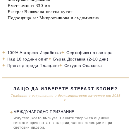
Вместимост: 330 мл
Екстра:
Включена цветна кутия
Подходяща за: Микровълнова и съдомиялна
✦
✦
100% Авторска Изработка
Сертификат от автора
✦
✦
Над 10 години опит
Бърза Доставка (2-10 дни)
✦
✦
Преглед преди Плащане
Сигурна Опаковка
ЗАЩО ДА ИЗБЕРЕТЕ STEFART STONE?
Традиция в изкуството и безкомпромисно качество от 2015
г.
✦
МЕЖДУНАРОДНО ПРИЗНАНИЕ
Изкуство, което вълнува. Нашите творби са оценени
високо и присъстват в галерии, частни колекции и при
световни лидери.