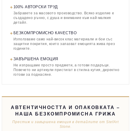
✦
100% АВТОРСКИ ТРУД
Забравете за масовото производство. Всяко изделие е
създадено ръчно, с душа и внимание към най-малкия
детайл.
✦
БЕЗКОМПРОМИСНО КАЧЕСТВО
Използваме само най-висок клас материали и бои със
защитни покрития, които запазват емоцията жива през
годините.
✦
ЗАВЪРШЕНА ЕМОЦИЯ
Не изпращаме просто предмети, а готови подаръци.
Повечето ни артикули пристигат в стилна кутия, директно
готови за поднасяне.
АВТЕНТИЧНОСТТА И ОПАКОВКАТА –
НАША БЕЗКОМПРОМИСНА ГРИЖА
Престиж и завършена емоция в детайлите от StefArt
Stone.