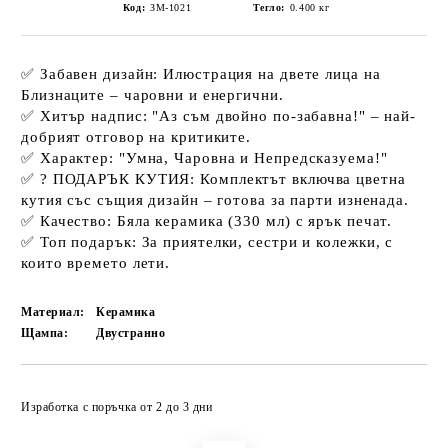
Код:
ЗМ-1021
Тегло:
0.400
кг
✅
Забавен дизайн:
Илюстрация на двете лица на
Близнаците – чаровни и енергични.
✅
Хитър надпис:
"Аз съм двойно по-забавна!"
– най-
добрият отговор на критиките.
✅
Характер:
"Умна, Чаровна и Непредсказуема!"
✅
?
ПОДАРЪК КУТИЯ:
Комплектът включва цветна
кутия със същия дизайн – готова за парти изненада.
✅
Качество:
Бяла керамика (330 мл) с ярък печат.
✅
Топ подарък:
За приятелки, сестри и колежки, с
които времето лети.
Материал:
Керамика
Щампа:
Двустранно
Добави в желани
Изработка с поръчка от 2 до 3 дни