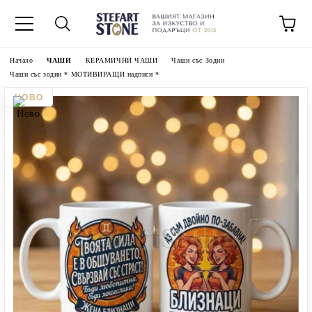
Начало
ЧАШИ
КЕРАМИЧНИ ЧАШИ
Чаши със Зодии
Чаши със зодии * МОТИВИРАЩИ надписи *