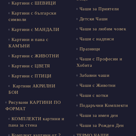
Картини с ШЕВИЦИ
Чаши за Приятели
Картини с български
Детски Чаши
символи
Чаши за любим човек
Картини с МАНДАЛИ
Чаши с надписи
Картини и пана с
КАМЪНИ
Празници
Картини с ЖИВОТНИ
Чаши с Професии и
Хобита
Картини с ЦВЕТЯ
Забавни чаши
Картини с ПТИЦИ
Чаши с Животни
Картини АКРИЛНИ
БОИ
Чаши с котки
Рисувани КАРТИНИ ПО
Подаръчни Комплекти
ФОРМАТ
Чаши за имен ден
КОМПЛЕКТИ картини и
пана за стена
Чаши за Рожден Ден
Комплект картини от 2
ТЕРМО ЧАШИ