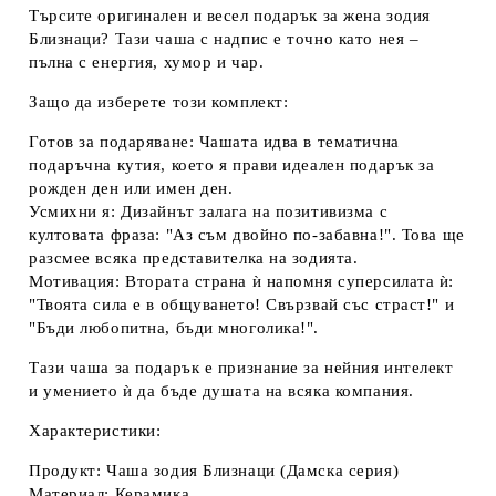
Търсите оригинален и весел
подарък за жена зодия
Близнаци
? Тази
чаша с надпис
е точно като нея –
пълна с енергия, хумор и чар.
Защо да изберете този комплект:
Готов за подаряване:
Чашата идва в тематична
подаръчна кутия
, което я прави идеален подарък за
рожден ден или имен ден.
Усмихни я:
Дизайнът залага на позитивизма с
култовата фраза:
"Аз съм двойно по-забавна!"
. Това ще
разсмее всяка представителка на зодията.
Мотивация:
Втората страна ѝ напомня суперсилата ѝ:
"Твоята сила е в общуването! Свързвай със страст!"
и
"Бъди любопитна, бъди многолика!"
.
Тази
чаша за подарък
е признание за нейния интелект
и умението ѝ да бъде душата на всяка компания.
Характеристики:
Продукт:
Чаша зодия Близнаци
(Дамска серия)
Материал: Керамика