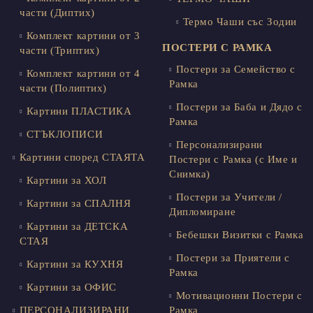
части (Диптих)
Термо Чаши със Зодии
Комплект картини от 3
ПОСТЕРИ С РАМКА
части (Триптих)
Постери за Семейство с
Комплект картини от 4
Рамка
части (Полиптих)
Постери за Баба и Дядо с
Картини ПЛАСТИКА
Рамка
СТЪКЛОПИСИ
Персонализирани
Картини според СТАЯТА
Постери с Рамка (с Име и
Снимка)
Картини за ХОЛ
Постери за Учители /
Картини за СПАЛНЯ
Дипломиране
Картини за ДЕТСКА
Бебешки Визитки с Рамка
СТАЯ
Постери за Приятели с
Картини за КУХНЯ
Рамка
Картини за ОФИС
Мотивационни Постери с
ПЕРСОНАЛИЗИРАНИ
Рамка