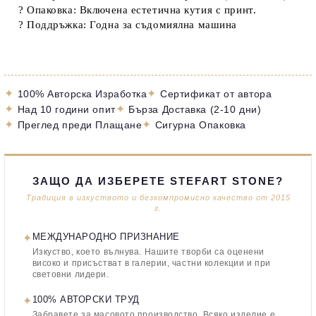
?
Опаковка:
Включена естетична кутия с принт.
?
Поддръжка:
Годна за
съдомиялна машина
✦
✦
100% Авторска Изработка
Сертификат от автора
✦
✦
Над 10 години опит
Бърза Доставка (2-10 дни)
✦
✦
Преглед преди Плащане
Сигурна Опаковка
ЗАЩО ДА ИЗБЕРЕТЕ STEFART STONE?
Традиция в изкуството и безкомпромисно качество от 2015
г.
✦
МЕЖДУНАРОДНО ПРИЗНАНИЕ
Изкуство, което вълнува. Нашите творби са оценени
високо и присъстват в галерии, частни колекции и при
световни лидери.
✦
100% АВТОРСКИ ТРУД
Забравете за масовото производство. Всяко изделие е