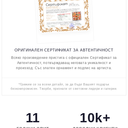
ОРИГИНАЛЕН СЕРТИФИКАТ ЗА АВТЕНТИЧНОСТ
Всяко произведение пристига с официален Сертификат за
Автентичност, потвърждаващ неговата уникалност и
произход. Със златен орнамент и подпис на артиста.
*Грижим се за всеки детайл, за да бъде Вашият подарък
безкомпромисен. Творби, признати от световни лидери и галерии.
11
10k+