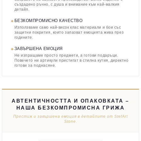
създадено ръчно, с душа и внимание към най-малкия
детайл.
✦
БЕЗКОМПРОМИСНО КАЧЕСТВО
Използваме само най-висок клас материали и бои със
защитни покрития, които запазват емоцията жива през
годините.
✦
ЗАВЪРШЕНА ЕМОЦИЯ
Не изпращаме просто предмети, а готови подаръци.
Повечето ни артикули пристигат в стилна кутия, директно
готови за поднасяне.
АВТЕНТИЧНОСТТА И ОПАКОВКАТА –
НАША БЕЗКОМПРОМИСНА ГРИЖА
Престиж и завършена емоция в детайлите от StefArt
Stone.