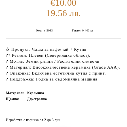
€10.00
19.56 лв.
Код:
к-3063
Тегло:
0.400
кг
☕
Продукт:
Чаша за кафе/чай + Кутия.
??
Регион:
Плевен (Северняшка област).
?
Мотив:
Земни ритми / Растителни символи.
?️
Материал:
Висококачествена керамика (Grade AAA).
?
Опаковка:
Включена естетична кутия с принт.
?
Поддръжка:
Годна за
съдомиялна машина
Материал:
Керамика
Щампа:
Двустранно
Добави в желани
Изработка с поръчка от 2 до 3 дни