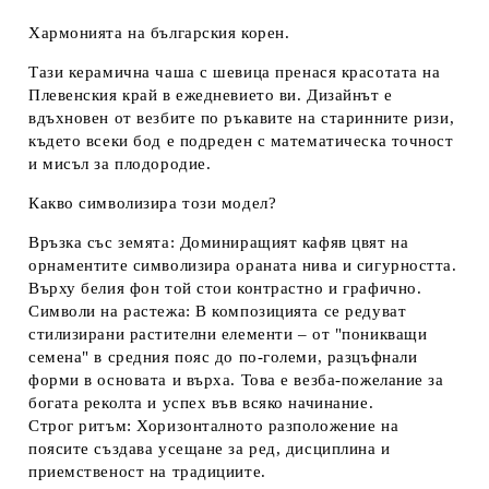
Хармонията на българския корен.
Тази
керамична чаша с шевица
пренася красотата на
Плевенския край
в ежедневието ви. Дизайнът е
вдъхновен от везбите по ръкавите на старинните ризи,
където всеки бод е подреден с математическа точност
и мисъл за плодородие.
Какво символизира този модел?
Връзка със земята:
Доминиращият
кафяв цвят
на
орнаментите символизира ораната нива и сигурността.
Върху белия фон той стои контрастно и графично.
Символи на растежа:
В композицията се редуват
стилизирани растителни елементи – от "поникващи
семена" в средния пояс до по-големи, разцъфнали
форми в основата и върха. Това е везба-пожелание за
богата реколта и успех във всяко начинание.
Строг ритъм:
Хоризонталното разположение на
поясите създава усещане за ред, дисциплина и
приемственост на традициите.