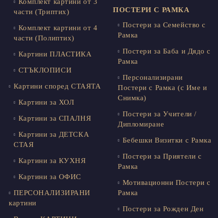
Комплект картини от 3
ПОСТЕРИ С РАМКА
части (Триптих)
Постери за Семейство с
Комплект картини от 4
Рамка
части (Полиптих)
Постери за Баба и Дядо с
Картини ПЛАСТИКА
Рамка
СТЪКЛОПИСИ
Персонализирани
Картини според СТАЯТА
Постери с Рамка (с Име и
Снимка)
Картини за ХОЛ
Постери за Учители /
Картини за СПАЛНЯ
Дипломиране
Картини за ДЕТСКА
Бебешки Визитки с Рамка
СТАЯ
Постери за Приятели с
Картини за КУХНЯ
Рамка
Картини за ОФИС
Мотивационни Постери с
ПЕРСОНАЛИЗИРАНИ
Рамка
картини
Постери за Рожден Ден