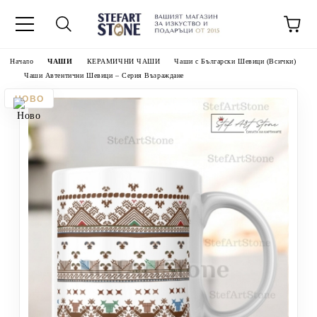
Начало
ЧАШИ
КЕРАМИЧНИ ЧАШИ
Чаши с Български Шевици (Всички)
Чаши Автентични Шевици – Серия Възраждане