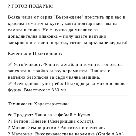
? ГОТОВ ПОДАРЪК:
Всяка чаша от серия "Възраждане" пристига при вас в
красива тематична кутия, която повтаря мотива на
самата шевица. Не е нужно да мислите за
допълнителна опаковка – получавате напълно
завършен и стилен подарък, готов за връчване веднага!
Качество и Практичност:
✅
Устойчивост:
Фините детайли и земните тонове са
запечатани трайно върху керамиката. Чашата е
напълно безопасна за
съдомиялна машина
.
✅
Всекидневна употреба:
Подходяща за микровълнова
фурна. Вместимост 330 мл.
Технически Характеристики
☕
Продукт:
Чаша за кафе/чай + Кутия.
??
Регион:
Плевен (Северняшка област).
?
Мотив:
Земни ритми / Растителни символи.
?️
Материал:
Висококачествена керамика (Grade AAA).