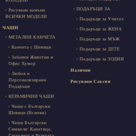
КОЛЕДНИ
ПОДАРЪЦИ ЗА
Рисувани камъни
ВСИЧКИ МОДЕЛИ
Подаръци за Учител
ЧАШИ
Подаръци за ЖЕНА
МЕТАЛНИ КАНЧЕТА
Подаръци за МЪЖ
Канчета с Шевици
Подаръци за ДЕТЕ
Забавни Животни и
Подаръци за ЗОДИИ
Офис Хумор
Налични
Любов и
Персонализирани
Рисувани Саксии
Подаръци
КЕРАМИЧНИ ЧАШИ
Чаши с Български
Шевици (Всички)
Чаши Български
Символи: Канатица,
Глаголица и Розетата