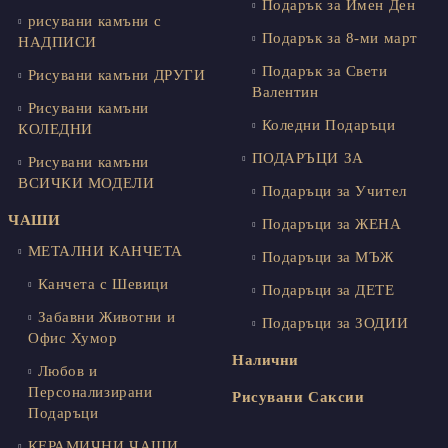
Подарък за Имен Ден
рисувани камъни с
Подарък за 8-ми март
НАДПИСИ
Подарък за Свети
Рисувани камъни ДРУГИ
Валентин
Рисувани камъни
Коледни Подаръци
КОЛЕДНИ
ПОДАРЪЦИ ЗА
Рисувани камъни
ВСИЧКИ МОДЕЛИ
Подаръци за Учител
ЧАШИ
Подаръци за ЖЕНА
МЕТАЛНИ КАНЧЕТА
Подаръци за МЪЖ
Канчета с Шевици
Подаръци за ДЕТЕ
Забавни Животни и
Подаръци за ЗОДИИ
Офис Хумор
Налични
Любов и
Персонализирани
Рисувани Саксии
Подаръци
КЕРАМИЧНИ ЧАШИ