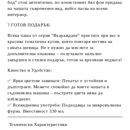
бод" стои автентично, но изчистеният бял фон придава
на чашата съвременен вид, който пасва на всеки
интериор.
? ГОТОВ ПОДАРЪК:
Всяка чаша от серия "Възраждане" пристига при вас в
красива тематична кутия, която повтаря мотива на
самата шевица. Не е нужно да мислите за
допълнителна опаковка – получавате напълно
завършен и стилен подарък, готов за връчване веднага!
Качество и Удобство:
✅
Ярки цветове завинаги:
Печатът е устойчив и
дълготраен. Можете спокойно да миете чашата в
съдомиялна машина
– пъстрите цветя няма да
избледнеят.
✅
Всекидневна употреба:
Подходяща за микровълнова
фурна. Вместимост 330 мл.
Технически Характеристики