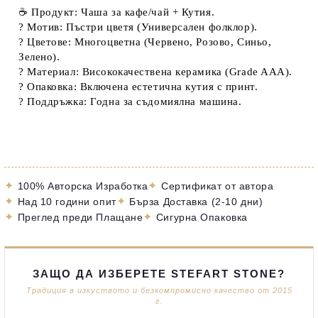
☕
Продукт:
Чаша за кафе/чай + Кутия.
?
Мотив:
Пъстри цветя (Универсален фолклор).
?
Цветове:
Многоцветна (Червено, Розово, Синьо,
Зелено).
?️
Материал:
Висококачествена керамика (Grade AAA).
?
Опаковка:
Включена естетична кутия с принт.
?
Поддръжка:
Годна за
съдомиялна машина
.
✦
✦
100% Авторска Изработка
Сертификат от автора
✦
✦
Над 10 години опит
Бърза Доставка (2-10 дни)
✦
✦
Преглед преди Плащане
Сигурна Опаковка
ЗАЩО ДА ИЗБЕРЕТЕ STEFART STONE?
Традиция в изкуството и безкомпромисно качество от 2015
г.