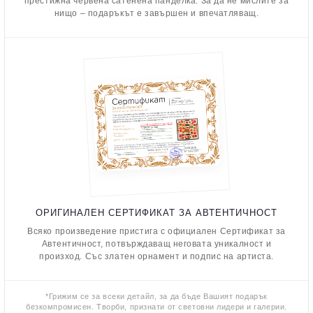
престижна червена сатенена панделка. За да не мислите за
нищо – подаръкът е завършен и впечатляващ.
ОРИГИНАЛЕН СЕРТИФИКАТ ЗА АВТЕНТИЧНОСТ
Всяко произведение пристига с официален Сертификат за
Автентичност, потвърждаващ неговата уникалност и
произход. Със златен орнамент и подпис на артиста.
*Грижим се за всеки детайл, за да бъде Вашият подарък
безкомпромисен. Творби, признати от световни лидери и галерии.