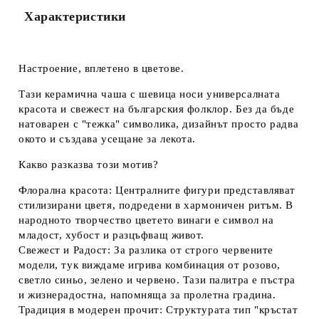
Съгласен съм с
Политиката за лични данни
Характеристики
Ние ще се свържем с вас в рамките на работния ден.
Настроение, вплетено в цветове.
Тази
керамична чаша с шевица
носи универсалната
красота и свежест на българския фолклор. Без да бъде
натоварен с "тежка" символика, дизайнът просто радва
окото и създава усещане за лекота.
Какво разказва този мотив?
Флорална красота:
Централните фигури представляват
стилизирани цветя
, подредени в хармоничен ритъм. В
народното творчество цветето винаги е символ на
младост, хубост и разцъфващ живот.
Свежест и Радост:
За разлика от строго червените
модели, тук виждаме игрива комбинация от
розово,
светло синьо, зелено и червено
. Тази палитра е пъстра
и жизнерадостна, напомняща за пролетна градина.
Традиция в модерен прочит:
Структурата тип "кръстат