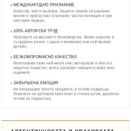
✦
МЕЖДУНАРОДНО ПРИЗНАНИЕ
Изкуство, което вълнува. Нашите творби са оценени
високо и присъстват в галерии, частни колекции и при
световни лидери.
✦
100% АВТОРСКИ ТРУД
Забравете за масовото производство. Всяко изделие е
създадено ръчно, с душа и внимание към най-малкия
детайл.
✦
БЕЗКОМПРОМИСНО КАЧЕСТВО
Използваме само най-висок клас материали и бои със
защитни покрития, които запазват емоцията жива през
годините.
✦
ЗАВЪРШЕНА ЕМОЦИЯ
Не изпращаме просто предмети, а готови подаръци.
Повечето ни артикули пристигат в стилна кутия, директно
готови за поднасяне.