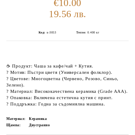
€10.00
19.56 лв.
Код:
к-3053
Тегло:
0.400
кг
☕
Продукт:
Чаша за кафе/чай + Кутия.
?
Мотив:
Пъстри цветя (Универсален фолклор).
?
Цветове:
Многоцветна (Червено, Розово, Синьо,
Зелено).
?️
Материал:
Висококачествена керамика (Grade AAA).
?
Опаковка:
Включена естетична кутия с принт.
?
Поддръжка:
Годна за
съдомиялна машина
.
Материал:
Керамика
Щампа:
Двустранно