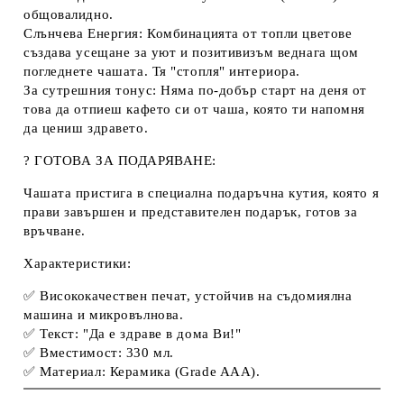
общовалидно.
Слънчева Енергия:
Комбинацията от топли цветове
създава усещане за уют и позитивизъм веднага щом
погледнете чашата. Тя "стопля" интериора.
За сутрешния тонус:
Няма по-добър старт на деня от
това да отпиеш кафето си от чаша, която ти напомня
да цениш здравето.
?
ГОТОВА ЗА ПОДАРЯВАНЕ:
Чашата пристига в специална
подаръчна кутия
, която я
прави завършен и представителен подарък, готов за
връчване.
Характеристики:
✅ Висококачествен печат, устойчив на
съдомиялна
машина
и микровълнова.
✅ Текст:
"Да е здраве в дома Ви!"
✅ Вместимост: 330 мл.
✅ Материал: Керамика (Grade AAA).