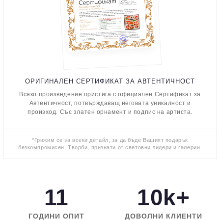
ОРИГИНАЛЕН СЕРТИФИКАТ ЗА АВТЕНТИЧНОСТ
Всяко произведение пристига с официален Сертификат за
Автентичност, потвърждаващ неговата уникалност и
произход. Със златен орнамент и подпис на артиста.
*Грижим се за всеки детайл, за да бъде Вашият подарък
безкомпромисен. Творби, признати от световни лидери и галерии.
11
10k+
ГОДИНИ ОПИТ
ДОВОЛНИ КЛИЕНТИ