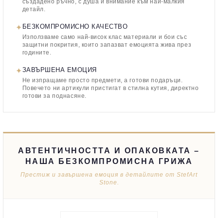
създадено ръчно, с душа и внимание към най-малкия
детайл.
✦
БЕЗКОМПРОМИСНО КАЧЕСТВО
Използваме само най-висок клас материали и бои със
защитни покрития, които запазват емоцията жива през
годините.
✦
ЗАВЪРШЕНА ЕМОЦИЯ
Не изпращаме просто предмети, а готови подаръци.
Повечето ни артикули пристигат в стилна кутия, директно
готови за поднасяне.
АВТЕНТИЧНОСТТА И ОПАКОВКАТА –
НАША БЕЗКОМПРОМИСНА ГРИЖА
Престиж и завършена емоция в детайлите от StefArt
Stone.