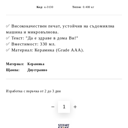
Код:
к-3130
Тегло:
0.400
кг
✅ Висококачествен печат, устойчив на
съдомиялна
машина
и микровълнова.
✅ Текст:
"Да е здраве в дома Ви!"
✅ Вместимост: 330 мл.
✅ Материал: Керамика (Grade AAA).
Материал:
Керамика
Щампа:
Двустранно
Добави в желани
Изработка с поръчка от 2 до 3 дни