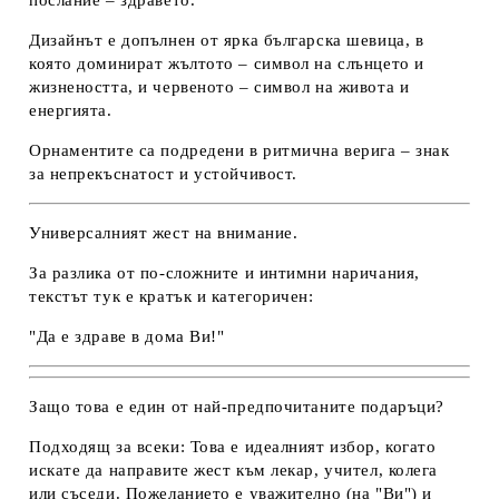
послание – здравето.
Дизайнът е допълнен от ярка българска шевица, в
която доминират
жълтото – символ на слънцето и
жизнеността
, и
червеното – символ на живота и
енергията
.
Орнаментите са подредени в ритмична верига – знак
за непрекъснатост и устойчивост.
Универсалният жест на внимание.
За разлика от по-сложните и интимни наричания,
текстът тук е кратък и категоричен:
"Да е здраве в дома Ви!"
Защо това е един от най-предпочитаните подаръци?
Подходящ за всеки:
Това е идеалният избор, когато
искате да направите жест към лекар, учител, колега
или съседи. Пожеланието е уважително (на "Ви") и