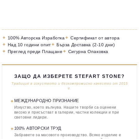
✦
✦
100% Авторска Изработка
Сертификат от автора
✦
✦
Над 10 години опит
Бърза Доставка (2-10 дни)
✦
✦
Преглед преди Плащане
Сигурна Опаковка
ЗАЩО ДА ИЗБЕРЕТЕ STEFART STONE?
Традиция в изкуството и безкомпромисно качество от 2015
г.
✦
МЕЖДУНАРОДНО ПРИЗНАНИЕ
Изкуство, което вълнува. Нашите творби са оценени
високо и присъстват в галерии, частни колекции и при
световни лидери.
✦
100% АВТОРСКИ ТРУД
Забравете за масовото производство. Всяко изделие е