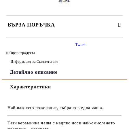
БЪРЗА ПОРЪЧКА
САМО ПОПЪЛНЕТЕ 3 ПОЛЕТА
Tweet
Оцени продукта
Информация за Съответствие
Детайлно описание
Съгласен съм с
Политиката за лични данни
Характеристики
Ние ще се свържем с вас в рамките на работния ден.
Най-важното пожелание, събрано в една чаша.
Тази
керамична чаша с надпис
носи най-смисленото