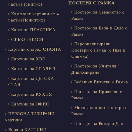
ПОСТЕРИ С РАМКА
части (Триптих)
Постери за Семейство с
Комплект картини от 4
Рамка
части (Полиптих)
Постери за Баба и Дядо с
Картини ПЛАСТИКА
Рамка
СТЪКЛОПИСИ
Персонализирани
Картини според СТАЯТА
Постери с Рамка (с Име и
Снимка)
Картини за ХОЛ
Постери за Учители /
Картини за СПАЛНЯ
Дипломиране
Картини за ДЕТСКА
Бебешки Визитки с Рамка
СТАЯ
Постери за Приятели с
Картини за КУХНЯ
Рамка
Картини за ОФИС
Мотивационни Постери с
ПЕРСОНАЛИЗИРАНИ
Рамка
картини
Постери за Рожден Ден
Всички КАРТИНИ