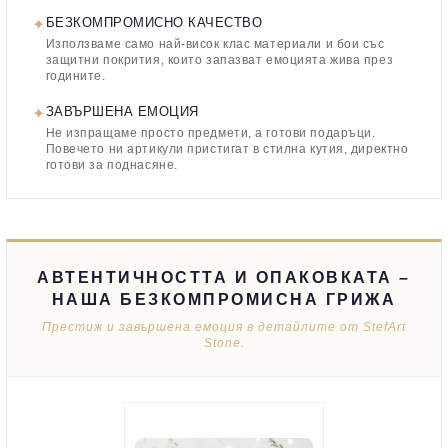
✦
БЕЗКОМПРОМИСНО КАЧЕСТВО
Използваме само най-висок клас материали и бои със
защитни покрития, които запазват емоцията жива през
годините.
✦
ЗАВЪРШЕНА ЕМОЦИЯ
Не изпращаме просто предмети, а готови подаръци.
Повечето ни артикули пристигат в стилна кутия, директно
готови за поднасяне.
АВТЕНТИЧНОСТТА И ОПАКОВКАТА –
НАША БЕЗКОМПРОМИСНА ГРИЖА
Престиж и завършена емоция в детайлите от StefArt
Stone.