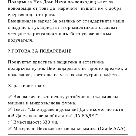
Подарък за Нов Дом:
Няма по-подходящ жест за
новодомци от това да "наречете" къщата им с добра
енергия още от прага.
Емоционален заряд:
За разлика от стандартните
чаши
с надписи
, тук шрифтът и орнаментиката създават
усещане за ритуалност и дълбоко уважение към
получателя.
? ГОТОВА ЗА ПОДАРЯВАНЕ:
Продуктът пристига в защитена и естетична
подаръчна кутия
. Вие подарявате не просто предмет, а
пожелание, което ще се чете всяка сутрин с кафето.
Характеристики:
✅ Висококачествен печат, устойчив на
съдомиялна
машина
и микровълнова фурна.
✅ Текст:
"Да е здраве в дома ви! Да е късмет по пътя
ви! Да е споделена обичта ви! ДА БЪДЕ!"
✅ Вместимост: 330 мл.
✅ Материал: Висококачествена керамика (Grade AAA).