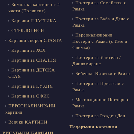
Постери за Семейство с
Комплект картини от 4
Рамка
части (Полиптих)
Постери за Баба и Дядо с
Картини ПЛАСТИКА
Рамка
СТЪКЛОПИСИ
Персонализирани
Картини според СТАЯТА
Постери с Рамка (с Име и
Снимка)
Картини за ХОЛ
Постери за Учители /
Картини за СПАЛНЯ
Дипломиране
Картини за ДЕТСКА
Бебешки Визитки с Рамка
СТАЯ
Постери за Приятели с
Картини за КУХНЯ
Рамка
Картини за ОФИС
Мотивационни Постери с
ПЕРСОНАЛИЗИРАНИ
Рамка
картини
Постери за Рожден Ден
Всички КАРТИНИ
Подаръчни картички
РИСУВАНИ КАМЪНИ