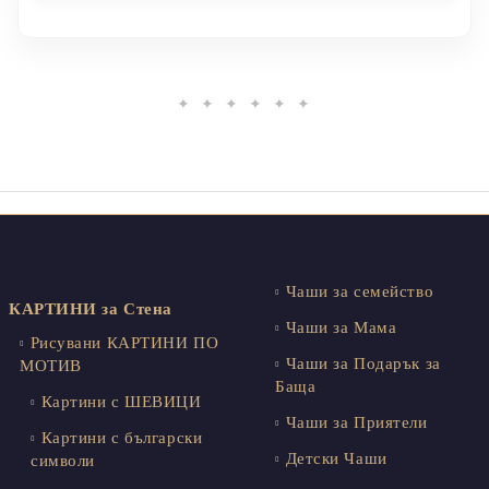
✦ ✦ ✦ ✦ ✦ ✦
Чаши за семейство
КАРТИНИ за Стена
Чаши за Мама
Рисувани КАРТИНИ ПО
Чаши за Подарък за
МОТИВ
Баща
Картини с ШЕВИЦИ
Чаши за Приятели
Картини с български
Детски Чаши
символи