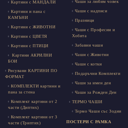
Чаши за любим човек
Картини с МАНДАЛИ
Чаши с надписи
Картини и пана с
КАМЪНИ
Празници
Картини с ЖИВОТНИ
Чаши с Професии и
Хобита
Картини с ЦВЕТЯ
Забавни чаши
Картини с ПТИЦИ
Чаши с Животни
Картини АКРИЛНИ
БОИ
Чаши с котки
Рисувани КАРТИНИ ПО
Подаръчни Комплекти
ФОРМАТ
Чаши за имен ден
КОМПЛЕКТИ картини и
пана за стена
Чаши за Рожден Ден
Комплект картини от 2
ТЕРМО ЧАШИ
части (Диптих)
Термо Чаши със Зодии
Комплект картини от 3
ПОСТЕРИ С РАМКА
части (Триптих)