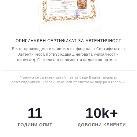
ОРИГИНАЛЕН СЕРТИФИКАТ ЗА АВТЕНТИЧНОСТ
Всяко произведение пристига с официален Сертификат за
Автентичност, потвърждаващ неговата уникалност и
произход. Със златен орнамент и подпис на артиста.
*Грижим се за всеки детайл, за да бъде Вашият подарък
безкомпромисен. Творби, признати от световни лидери и галерии.
11
10k+
ГОДИНИ ОПИТ
ДОВОЛНИ КЛИЕНТИ