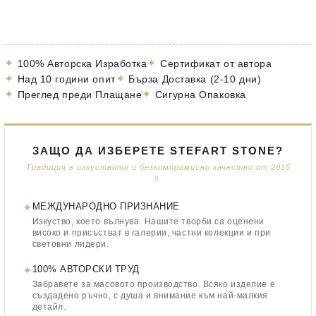
✦
✦
100% Авторска Изработка
Сертификат от автора
✦
✦
Над 10 години опит
Бърза Доставка (2-10 дни)
✦
✦
Преглед преди Плащане
Сигурна Опаковка
ЗАЩО ДА ИЗБЕРЕТЕ STEFART STONE?
Традиция в изкуството и безкомпромисно качество от 2015
г.
✦
МЕЖДУНАРОДНО ПРИЗНАНИЕ
Изкуство, което вълнува. Нашите творби са оценени
високо и присъстват в галерии, частни колекции и при
световни лидери.
✦
100% АВТОРСКИ ТРУД
Забравете за масовото производство. Всяко изделие е
създадено ръчно, с душа и внимание към най-малкия
детайл.