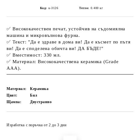
Код:
к-3126
Тегло:
0.400
кг
✅ Висококачествен печат, устойчив на
съдомиялна
машина
и микровълнова фурна.
✅ Текст:
"Да е здраве в дома ви! Да е късмет по пътя
ви! Да е споделена обичта ви! ДА БЪДЕ!"
✅ Вместимост: 330 мл.
✅ Материал: Висококачествена керамика (Grade
AAA).
Материал:
Керамика
Цвят:
Бял
Щампа:
Двустранно
Добави в желани
Изработка с поръчка от 2 до 3 дни