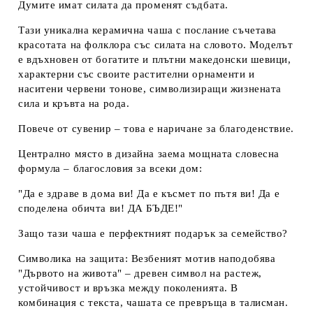
Думите имат силата да променят съдбата.
Тази уникална
керамична чаша с послание
съчетава
красотата на фолклора със силата на словото. Моделът
е вдъхновен от богатите и плътни
македонски шевици
,
характерни със своите растителни орнаменти и
наситени червени тонове, символизиращи жизнената
сила и кръвта на рода.
Повече от сувенир – това е наричане за благоденствие.
Централно място в дизайна заема мощната словесна
формула – благословия за всеки дом:
"Да е здраве в дома ви! Да е късмет по пътя ви! Да е
споделена обичта ви! ДА БЪДЕ!"
Защо тази чаша е перфектният подарък за семейство?
Символика на защита:
Везбеният мотив наподобява
"Дървото на живота" – древен символ на растеж,
устойчивост и връзка между поколенията. В
комбинация с текста, чашата се превръща в талисман.