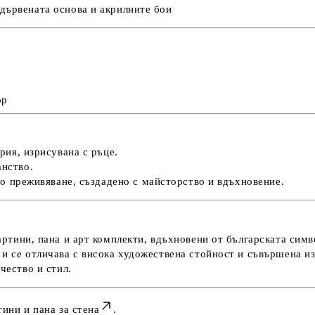
дървената основа и акрилните бои
ор
рия, изрисувана с ръце
.
нство.
но преживяване
, създадено с майсторство и вдъхновение.
ртини, пана и арт комплекти
, вдъхновени от
българската симв
и се отличава с
висока художествена стойност
и
съвършена из
чество и стил.
ини и пана за стена
.