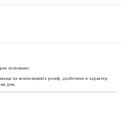
та за лични данни
те на работния ден.
рно излъчване
.
даваща на композицията
релеф, дълбочина и характер
.
ия дом.