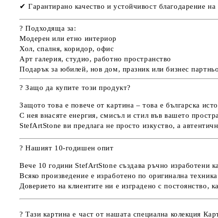
✔
Гарантирано качество и устойчивост
благодарение на 
?
Подходяща за:
Модерен или етно интериор
Хол, спалня, коридор, офис
Арт галерия, студио, работно пространство
Подарък за юбилей, нов дом, празник или бизнес партнь
?
Защо да купите този продукт?
Защото това е
повече от картина
– това е
българска исто
С нея внасяте
енергия, смисъл и стил
във вашето простра
StefArtStone
ви предлага не просто изкуство, а
автентич
?
Нашият 10-годишен опит
Вече
10 години StefArtStone
създава
ръчно изработени ка
Всяко произведение е изработено
по оригинална техника
Доверието на клиентите ни е изградено с постоянство, ка
? Тази картина е част от нашата специална колекция
Карт