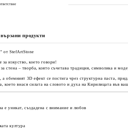
тветствие
САМО ПОПЪЛНЕТЕ 3 ПОЛЕТА
вързани продукти
Съгласен съм с
Политика
Ние ще се свържем с вас в рамки
" от StefArtStone
 за изкуство, което говори!
за стена
– творба, която съчетава
традиция, символика и моде
о
, а обемният 3D ефект се постига чрез
структурна паста
, при
а
, което внася
силата на словото и духа на Кирилицата
във ваш
на е уникат, създадена с внимание и любов
ката култура