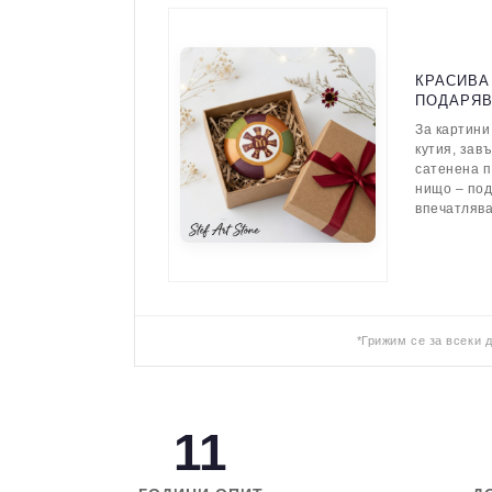
КРАСИВА
ПОДАРЯ
За картини
кутия, зав
сатенена п
нищо – по
впечатляв
*Грижим се за всеки 
11