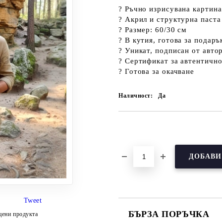
?
Ръчно изрисувана картин
?
Акрил и структурна паста
?
Размер:
60/30 см
?
В кутия
, готова за подаръ
?️
Уникат, подписан от автор
?
Сертификат за автентично
?
Готова за окачване
Наличност:
Да
Добави в желани
Tweet
БЪРЗА ПОРЪЧКА
цени продукта