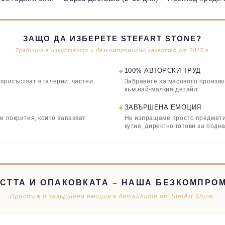
ЗАЩО ДА ИЗБЕРЕТЕ STEFART STONE?
Традиция в изкуството и безкомпромисно качество от 2015 г.
✦
100% АВТОРСКИ ТРУД
 присъстват в галерии, частни
Забравете за масовото произво
към най-малкия детайл.
✦
ЗАВЪРШЕНА ЕМОЦИЯ
и покрития, които запазват
Не изпращаме просто предмети,
кутия, директно готови за подн
СТТА И ОПАКОВКАТА – НАША БЕЗКОМПРО
Престиж и завършена емоция в детайлите от StefArt Stone.