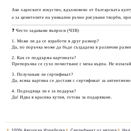
Ако харесвате изкуство, вдъхновено от
българската култ
а за ценителите на
уникални ръчно рисувани творби
, пр
❓
Често задавани въпроси (ЧЗВ)
1
. Може ли да се изработи в друг размер?
Да, по поръчка може да бъде създадена в различни разм
2. Как се поддържа картината?
Препоръчва се сухо почистване с мека кърпа. Не излагай
3. Получавам ли сертификат?
Да, всяка картина се доставя с
сертификат за автентично
4. Подходяща ли е за подарък?
Да! Идва в красива
кутия
, готова за подаряване.
✦
✦
✦
100% Авторска Изработка
Сертификат от автора
Над