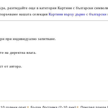
ура
, разгледайте още в категория
Картини с български символ
епоръчваме нашата селекция
Картини върху дърво с български
ери при индивидуално запитване.
те на директна влага.
ст
от автора.
✦
✦
 10 години опит
Бърза Доставка (2-10 дни)
Преглед преди