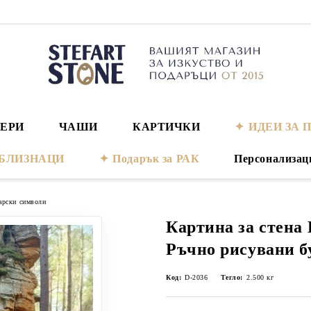
ЕРИ
ЧАШИ
КАРТИЧКИ
ИДЕИ ЗА 
а БЛИЗНАЦИ
Подарък за РАК
Персонализац
арски символи
Картина за стена 
Ръчно рисувани б
Код:
D-2036
Тегло:
2.500
кг