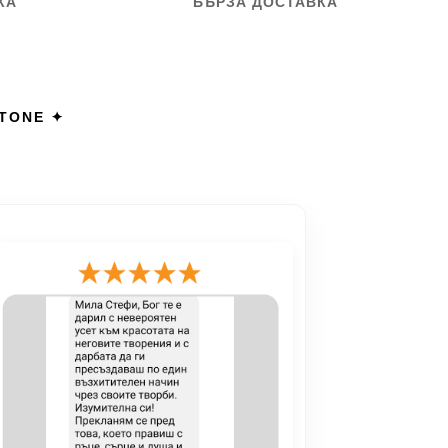
КА
БЪРЗА ДОСТАВКА
STONE ✦