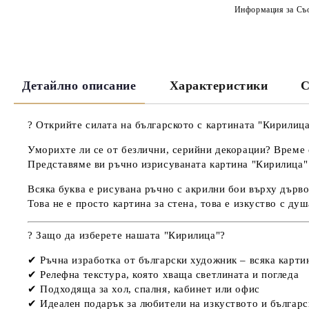
Информация за Съо
Детайлно описание
Характеристики
С
? Открийте силата на българското с картината "Кирилица
Уморихте ли се от безлични, серийни декорации? Време е
Представяме ви
ръчно изрисуваната картина "Кирилица" 
Всяка буква е
рисувана ръчно с акрилни бои върху дърв
Това не е просто
картина за стена
, това е
изкуство с душ
? Защо да изберете нашата "Кирилица"?
✔
Ръчна изработка от български художник
– всяка карти
✔ Р
елефна текстура
, която хваща светлината и погледа
✔
Подходяща за хол, спалня, кабинет или офис
✔
Идеален подарък за любители на изкуството и българс