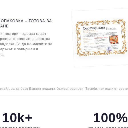
 ОПАКОВКА – ГОТОВА ЗА
ВАНЕ
 и постери – здрава крафт
ършена с престижна червена
анделка. За да не мислите за
даръкът е завършен и
ащ.
детайл, за да бъде Вашият подарък безкомпромисен. Творби, признати от свето
10k+
100%