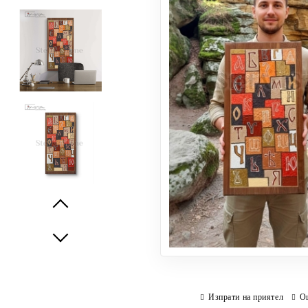
Prev
Next
Изпрати на приятел
О