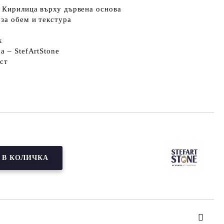
а Кирилица
върху дървена основа
за обем и текстура
к
а – StefArtStone
ст