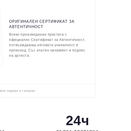
ОРИГИНАЛЕН СЕРТИФИКАТ ЗА
АВТЕНТИЧНОСТ
Всяко произведение пристига с
официален Сертификат за Автентичност,
потвърждаващ неговата уникалност и
произход. Със златен орнамент и подпис
на артиста.
вни лидери и галерии.
24ч