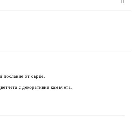
та за лични данни
те на работния ден.
и послание от сърце.
цветчета с декоративни камъчета
.