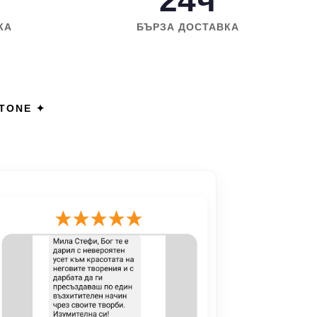
24ч
КА
БЪРЗА ДОСТАВКА
STONE ✦