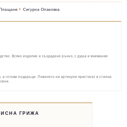
✦
 Плащане
Сигурна Опаковка
дство. Всяко изделие е създадено ръчно, с душа и внимание
 а готови подаръци. Повечето ни артикули пристигат в стилна
асяне.
МИСНА ГРИЖА