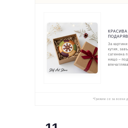
КРАСИВА
ПОДАРЯ
За картини
кутия, зав
сатенена п
нищо – по
впечатляв
*Грижим се за всеки 