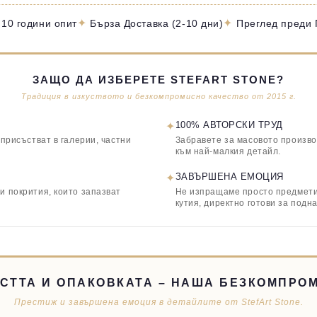
✦
✦
 10 години опит
Бърза Доставка (2-10 дни)
Преглед преди
ЗАЩО ДА ИЗБЕРЕТЕ STEFART STONE?
Традиция в изкуството и безкомпромисно качество от 2015 г.
✦
100% АВТОРСКИ ТРУД
 присъстват в галерии, частни
Забравете за масовото произво
към най-малкия детайл.
✦
ЗАВЪРШЕНА ЕМОЦИЯ
и покрития, които запазват
Не изпращаме просто предмети,
кутия, директно готови за подн
СТТА И ОПАКОВКАТА – НАША БЕЗКОМПРО
Престиж и завършена емоция в детайлите от StefArt Stone.