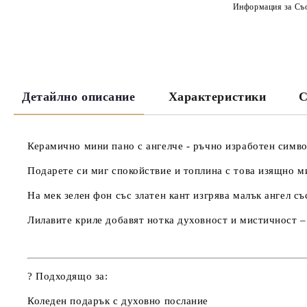
Информация за Съо
Детайлно описание
Характеристики
С
Керамично мини пано с ангелче - ръчно изработен симво
Подарете си миг спокойствие и топлина с това изящно
м
На
мек зелен фон със златен кант
изгрява
малък ангел съ
Лилавите криле добавят нотка духовност и мистичност –
?
Подходящо за:
Коледен подарък с духовно послание