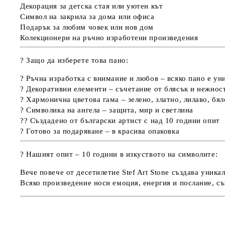
Декорация за детска стая или уютен кът
Символ на закрила за дома или офиса
Подарък за любим човек или нов дом
Колекционери на ръчно изработени произведения
?
Защо да изберете това пано:
?
Ръчна изработка с внимание и любов
– всяко пано е ун
?
Декоративни елементи
– съчетание от блясък и нежнос
?
Хармонична цветова гама
– зелено, златно, лилаво, бял
?️
Символика на ангела
– защита, мир и светлина
?? Създадено от български артист с над 10 години опит
? Готово за подаряване – в красива опаковка
? Нашият опит – 10 години в изкуството на символите:
Вече повече от десетилетие Stef Art Stone създава
уникал
Всяко произведение носи
емоция, енергия и послание
, с