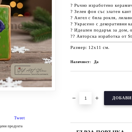
?
Ръчно изработено керамич
? Зелен фон със златен кант
? Ангел с бяла рокля, лилав
? Украсено с декоративни к
? Идеален подарък за дом, 
?? Авторска изработка от St
Размер: 12х11 см.
Наличност:
Да
Добави в желани
Tweet
цени продукта