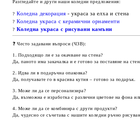
Разгледайте и други наши коледни предложения:
Коледна декорация
- украса за елха и стена
?
Коледна украса с керамични орнаменти
?
Коледна украса с рисувани камъни
?
❓
Често задавани въпроси (ЧЗВ):
1. Подходящо ли е за окачване на стена?
Да, паното има закачалка и е готово за поставяне на стен
2. Идва ли в подаръчна опаковка?
Да, получавате го в красива кутия – готово за подарък.
3. Може ли да се персонализира?
Да, възможна е изработка с различни цветове на фона и
4. Може ли да се комбинира с други продукти?
Да, чудесно се съчетава с нашите
коледни ръчно рисува