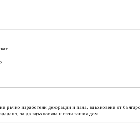
икат
т
о
ни ръчно изработени декорации и пана
, вдъхновени от българ
ъздадено, за да вдъхновява и пази вашия дом.