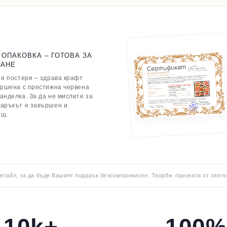
 ОПАКОВКА – ГОТОВА ЗА
ВАНЕ
 и постери – здрава крафт
ършена с престижна червена
анделка. За да не мислите за
даръкът е завършен и
ащ.
детайл, за да бъде Вашият подарък безкомпромисен. Творби, признати от свето