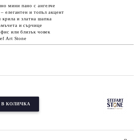
но мини пано с ангелче
 – елегантен и топъл акцент
и крила и златна шапка
амъчета и сърчице
офис или близък човек
ef Art Stone