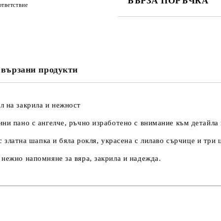
БЪРЗА ПОРЪЧКА
тветствие
САМО ПОПЪЛНЕТЕ 3 ПОЛЕТА
вързани продукти
Съгласен съм с
Политика
Ние ще се свържем с вас в рамки
л на закрила и нежност
ини пано с ангелче
, ръчно изработено с внимание към детайла 
с златна шапка и бяла рокля
, украсена с
лилаво сърчице и три 
 нежно напомняне за вяра, закрила и надежда.