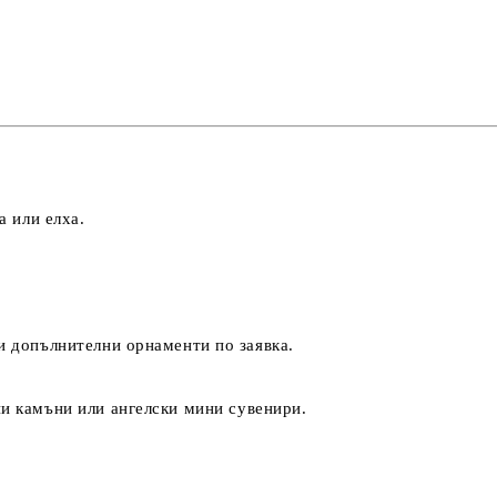
а или елха.
ли допълнителни орнаменти по заявка.
ни камъни
или
ангелски мини сувенири
.