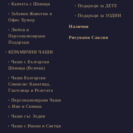
Канчета с Шевици
Подаръци за ДЕТЕ
Забавни Животни и
Подаръци за ЗОДИИ
Офис Хумор
Налични
Любов и
Персонализирани
Рисувани Саксии
Подаръци
КЕРАМИЧНИ ЧАШИ
Чаши с Български
Шевици (Всички)
Чаши Български
Символи: Канатица,
Глаголица и Розетата
Персонализирани Чаши
с Име и Снимка
Чаши със Зодии
Чаши с Икони и Светци