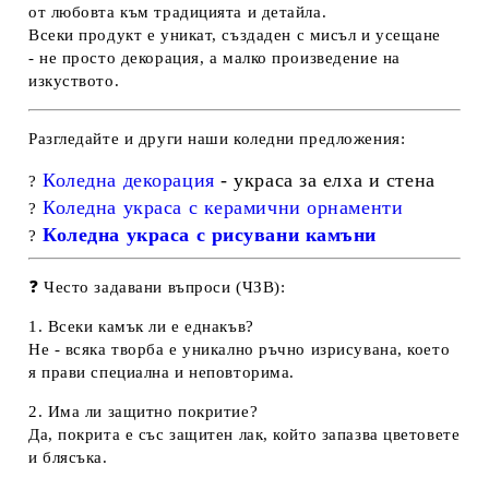
от любовта към традицията и детайла.
Всеки продукт е
уникат
, създаден с мисъл и усещане
- не просто декорация, а малко произведение на
изкуството.
Разгледайте и други наши коледни предложения:
Коледна декорация
- украса за елха и стена
?
Коледна украса с керамични орнаменти
?
Коледна украса с рисувани камъни
?
❓
Често задавани въпроси (ЧЗВ):
1. Всеки камък ли е еднакъв?
Не - всяка творба е
уникално ръчно изрисувана
, което
я прави специална и неповторима.
2. Има ли защитно покритие?
Да, покрита е със защитен лак, който запазва цветовете
и блясъка.