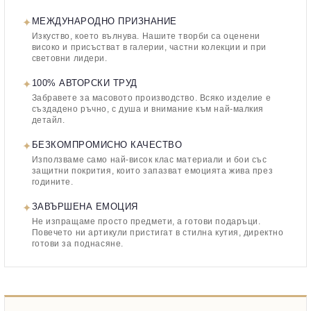
✦
МЕЖДУНАРОДНО ПРИЗНАНИЕ
Изкуство, което вълнува. Нашите творби са оценени
високо и присъстват в галерии, частни колекции и при
световни лидери.
✦
100% АВТОРСКИ ТРУД
Забравете за масовото производство. Всяко изделие е
създадено ръчно, с душа и внимание към най-малкия
детайл.
✦
БЕЗКОМПРОМИСНО КАЧЕСТВО
Използваме само най-висок клас материали и бои със
защитни покрития, които запазват емоцията жива през
годините.
✦
ЗАВЪРШЕНА ЕМОЦИЯ
Не изпращаме просто предмети, а готови подаръци.
Повечето ни артикули пристигат в стилна кутия, директно
готови за поднасяне.