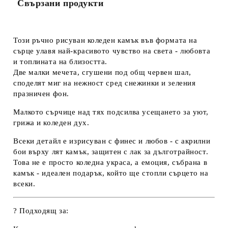
Свързани продукти
Този ръчно рисуван коледен камък във формата на
сърце улавя най-красивото чувство на света - любовта
и топлината на близостта.
Две малки мечета, сгушени под общ червен шал,
споделят миг на нежност сред снежинки и зеления
празничен фон.
Малкото сърчице над тях подсилва усещането за уют,
грижа и коледен дух.
Всеки детайл е изрисуван с финес и любов - с акрилни
бои върху лят камък, защитен с лак за дълготрайност.
Това не е просто коледна украса, а
емоция, събрана в
камък
- идеален подарък, който ще стопли сърцето на
всеки.
?
Подходящ за: