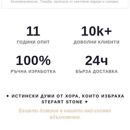
безкомпромисен. Творби, признати от световни лидери и галерии.
11
10k+
ГОДИНИ ОПИТ
ДОВОЛНИ КЛИЕНТИ
100%
24ч
РЪЧНА ИЗРАБОТКА
БЪРЗА ДОСТАВКА
✦ ИСТИНСКИ ДУМИ ОТ ХОРА, КОИТО ИЗБРАХА
STEFART STONE ✦
Вашето доверие е нашето най-голямо
вдъхновение