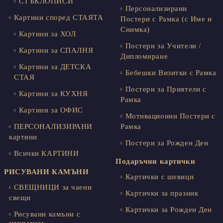
СТЪКЛОПИСИ
Персонализирани
Картини според СТАЯТА
Постери с Рамка (с Име и
Снимка)
Картини за ХОЛ
Постери за Учители /
Картини за СПАЛНЯ
Дипломиране
Картини за ДЕТСКА
Бебешки Визитки с Рамка
СТАЯ
Постери за Приятели с
Картини за КУХНЯ
Рамка
Картини за ОФИС
Мотивационни Постери с
ПЕРСОНАЛИЗИРАНИ
Рамка
картини
Постери за Рожден Ден
Всички КАРТИНИ
Подаръчни картички
РИСУВАНИ КАМЪНИ
Картички с шевици
СВЕЩНИЦИ за чаени
Картички за празник
свещи
Картички за Рожден Ден
Рисувани камъни с