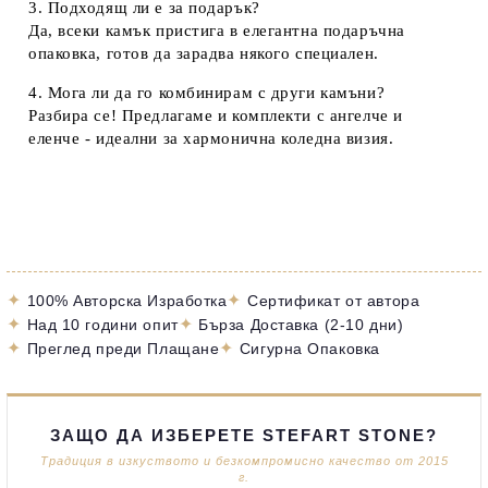
3. Подходящ ли е за подарък?
Да, всеки камък пристига в
елегантна подаръчна
опаковка
, готов да зарадва някого специален.
4. Мога ли да го комбинирам с други камъни?
Разбира се! Предлагаме и
комплекти с ангелче и
еленче
- идеални за хармонична коледна визия.
✦
✦
100% Авторска Изработка
Сертификат от автора
✦
✦
Над 10 години опит
Бърза Доставка (2-10 дни)
✦
✦
Преглед преди Плащане
Сигурна Опаковка
ЗАЩО ДА ИЗБЕРЕТЕ STEFART STONE?
Традиция в изкуството и безкомпромисно качество от 2015
г.