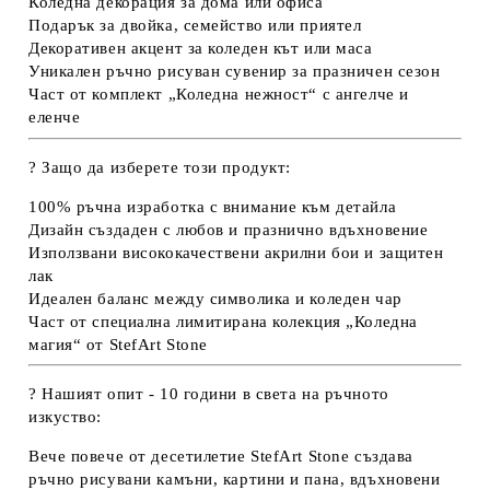
Коледна декорация за дома или офиса
Подарък за двойка, семейство или приятел
Декоративен акцент за коледен кът или маса
Уникален ръчно рисуван сувенир за празничен сезон
Част от комплект „Коледна нежност“ с ангелче и
еленче
?
Защо да изберете този продукт:
100%
ръчна изработка
с внимание към детайла
Дизайн
създаден с любов и празнично вдъхновение
Използвани
висококачествени акрилни бои
и защитен
лак
Идеален баланс между символика и коледен чар
Част от
специална лимитирана колекция „Коледна
магия“
от StefArt Stone
?
️ Нашият опит - 10 години в света на ръчното
изкуство:
Вече повече от десетилетие
StefArt Stone
създава
ръчно рисувани камъни, картини и пана
, вдъхновени