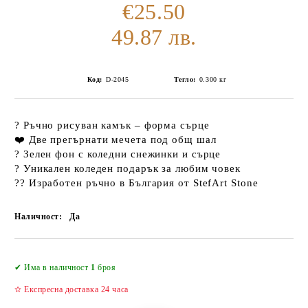
€25.50
49.87 лв.
Код:
D-2045
Тегло:
0.300
кг
?
Ръчно рисуван камък – форма сърце
❤️
Две прегърнати мечета под общ шал
?
Зелен фон с коледни снежинки и сърце
?
Уникален коледен подарък за любим човек
??
Изработен ръчно в България от StefArt Stone
Наличност:
Да
Добави в желани
✔ Има в наличност
1
броя
✫ Експресна доставка 24 часа