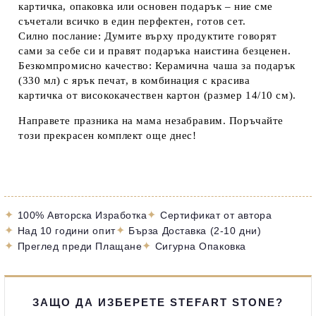
картичка, опаковка или основен подарък – ние сме
съчетали всичко в един перфектен, готов сет.
Силно послание:
Думите върху продуктите говорят
сами за себе си и правят подаръка наистина безценен.
Безкомпромисно качество:
Керамична
чаша за подарък
(330 мл) с ярък печат, в комбинация с красива
картичка от
висококачествен картон (размер 14/10 см)
.
Направете празника на мама незабравим. Поръчайте
този прекрасен комплект още днес!
✦
✦
100% Авторска Изработка
Сертификат от автора
✦
✦
Над 10 години опит
Бърза Доставка (2-10 дни)
✦
✦
Преглед преди Плащане
Сигурна Опаковка
ЗАЩО ДА ИЗБЕРЕТЕ STEFART STONE?