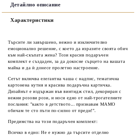
Детайлно описание
Съгласен съм с
Политиката за лични данни
Характеристики
Ние ще се свържем с вас в рамките на работния ден.
Търсите ли завършено, нежно и изключително
емоционално решение, с което да изразите своята обич
към най-скъпата жена? Този красив
подаръчен
комплект
е създаден, за да докосне сърцето на вашата
майка и да ѝ донесе пролетно настроение.
Сетът включва елегантна
чаша с надпис
, тематична
картонена кутия и красива подаръчна картичка.
Дизайнът е издържан във винтидж стил, декориран с
нежни розови рози, и носи едно от най-трогателните
послания:
"както в детството... признавам МАМО
обичам те сто пъти по-силно от преди!"
.
Предимства на този подаръчен комплект:
Всичко в едно:
Не е нужно да търсите отделно