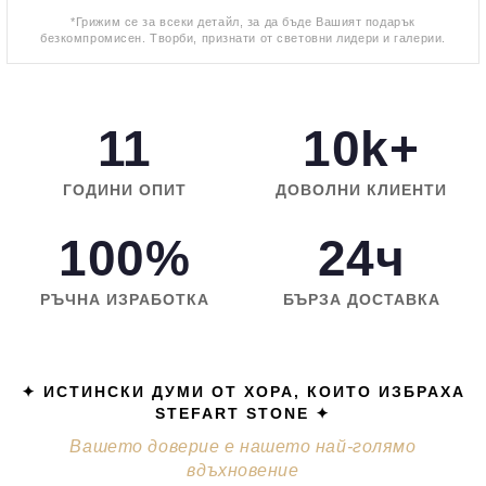
*Грижим се за всеки детайл, за да бъде Вашият подарък
безкомпромисен. Творби, признати от световни лидери и галерии.
11
10k+
ГОДИНИ ОПИТ
ДОВОЛНИ КЛИЕНТИ
100%
24ч
РЪЧНА ИЗРАБОТКА
БЪРЗА ДОСТАВКА
✦ ИСТИНСКИ ДУМИ ОТ ХОРА, КОИТО ИЗБРАХА
STEFART STONE ✦
Вашето доверие е нашето най-голямо
вдъхновение