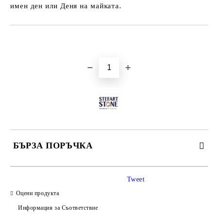
имен ден или Деня на майката.
Добави в желани
БЪРЗА ПОРЪЧКА
САМО ПОПЪЛНЕТЕ 3 ПОЛЕТА
Tweet
Оцени продукта
Информация за Съответствие