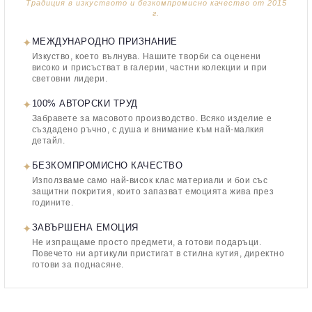
Традиция в изкуството и безкомпромисно качество от 2015
г.
✦
МЕЖДУНАРОДНО ПРИЗНАНИЕ
Изкуство, което вълнува. Нашите творби са оценени
високо и присъстват в галерии, частни колекции и при
световни лидери.
✦
100% АВТОРСКИ ТРУД
Забравете за масовото производство. Всяко изделие е
създадено ръчно, с душа и внимание към най-малкия
детайл.
✦
БЕЗКОМПРОМИСНО КАЧЕСТВО
Използваме само най-висок клас материали и бои със
защитни покрития, които запазват емоцията жива през
годините.
✦
ЗАВЪРШЕНА ЕМОЦИЯ
Не изпращаме просто предмети, а готови подаръци.
Повечето ни артикули пристигат в стилна кутия, директно
готови за поднасяне.