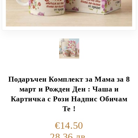
Подаръчен Комплект за Мама за 8
март и Рожден Ден : Чаша и
Картичка с Рози Надпис Обичам
Те !
€14.50
28.36 лв.