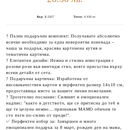
Код:
К-5027
Тегло:
0.450
кг
?
Пълен подаръчен комплект:
Получавате абсолютно
всичко необходимо за една невероятна изненада –
чаша за подарък
, красива картонена кутия и
тематична картичка.
?
Елегантен дизайн:
Нежна и стилна илюстрация с
розови рози във винтидж стил, която присъства върху
всеки детайл от сета.
?
Подаръчна картичка:
Изработена от
висококачествен картон
в перфектен размер
14х10 см
,
предоставяща място за вашите лични пожелания.
?
Трогателно послание:
Силният и емоционален
надпис
:
"както в детството, ще се притисна до теб и
ще те целуна нежно... признавам МАМО обичам те
сто пъти по-силно от преди!"
.
✅
Перфектен избор за:
Завършен и много
емоционален
подарък
за 8 март, рожден ден на мама,