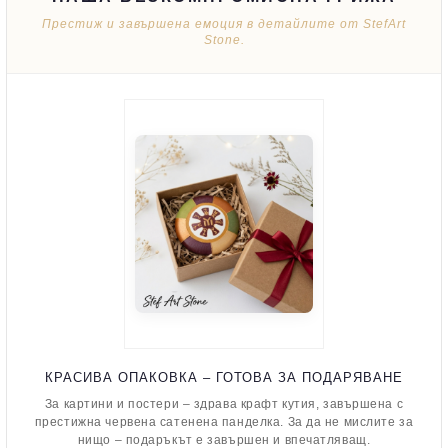
Престиж и завършена емоция в детайлите от StefArt
Stone.
КРАСИВА ОПАКОВКА – ГОТОВА ЗА ПОДАРЯВАНЕ
За картини и постери – здрава крафт кутия, завършена с
престижна червена сатенена панделка. За да не мислите за
нищо – подаръкът е завършен и впечатляващ.