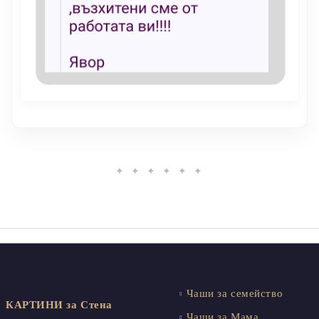
✦ ✦ ✦ ✦ ✦ ✦
Чаши за семейство
КАРТИНИ за Стена
Чаши за Мама