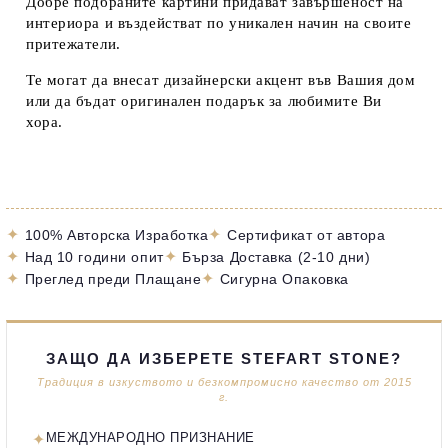
Добре подбраните картини придават завършеност на
интериора и въздействат по уникален начин на своите
притежатели.
Те могат да внесат дизайнерски акцент във Вашия дом
или да бъдат оригинален подарък за любимите Ви
хора.
✦
✦
100% Авторска Изработка
Сертификат от автора
✦
✦
Над 10 години опит
Бърза Доставка (2-10 дни)
✦
✦
Преглед преди Плащане
Сигурна Опаковка
ЗАЩО ДА ИЗБЕРЕТЕ STEFART STONE?
Традиция в изкуството и безкомпромисно качество от 2015
г.
✦
МЕЖДУНАРОДНО ПРИЗНАНИЕ