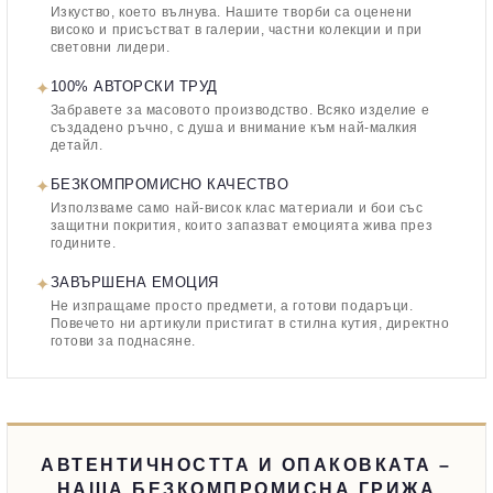
Изкуство, което вълнува. Нашите творби са оценени
високо и присъстват в галерии, частни колекции и при
световни лидери.
✦
100% АВТОРСКИ ТРУД
Забравете за масовото производство. Всяко изделие е
създадено ръчно, с душа и внимание към най-малкия
детайл.
✦
БЕЗКОМПРОМИСНО КАЧЕСТВО
Използваме само най-висок клас материали и бои със
защитни покрития, които запазват емоцията жива през
годините.
✦
ЗАВЪРШЕНА ЕМОЦИЯ
Не изпращаме просто предмети, а готови подаръци.
Повечето ни артикули пристигат в стилна кутия, директно
готови за поднасяне.
АВТЕНТИЧНОСТТА И ОПАКОВКАТА –
НАША БЕЗКОМПРОМИСНА ГРИЖА