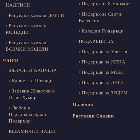
Подарък за 8-ми март
НАДПИСИ
Подарък за Свети
Рисувани камъни ДРУГИ
Валентин
Рисувани камъни
Коледни Подаръци
КОЛЕДНИ
ПОДАРЪЦИ ЗА
Рисувани камъни
ВСИЧКИ МОДЕЛИ
Подаръци за Учител
ЧАШИ
Подаръци за ЖЕНА
МЕТАЛНИ КАНЧЕТА
Подаръци за МЪЖ
Канчета с Шевици
Подаръци за ДЕТЕ
Забавни Животни и
Подаръци за ЗОДИИ
Офис Хумор
Налични
Любов и
Персонализирани
Рисувани Саксии
Подаръци
КЕРАМИЧНИ ЧАШИ