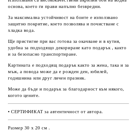
Използвани са висококачествени акрилни бои на водна
основа, което ги прави напълно безвредни.
За максимална устойчивост на боите е използвано
защитно покритие, което позволява и почистване с
хладка вода.
Ще пристигне при вас готова за окачване и в кутия,
удобна за подходящо декориране като подарък , както
и за безопасно транспортиране.
Картината е подходящ подарък както за жена, така и за
мъж, а повода може да е рожден ден, юбилей,
годишнина или друг личен празник.
Може да бъде и подарък за благодарност към някого,
когото цените.
• СЕРТИФИКАТ за автентичност от автора.
Размер 30 х 20 см .