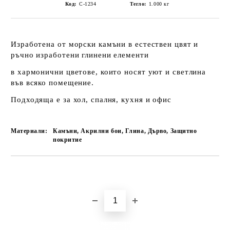
Код:
C-1234
Тегло:
1.000
кг
Изработена от морски камъни в естествен цвят и
ръчно изработени глинени елементи
в хармонични цветове, които носят уют и светлина
във всяко помещение.
Подходяща е за хол, спалня, кухня и офис
Материали:
Камъни, Акрилни бои, Глина, Дърво, Защитно
покритие
Добави в желани