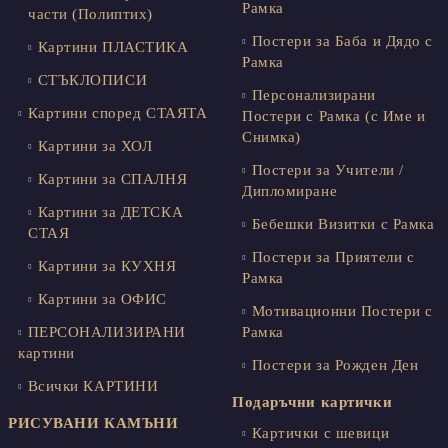
Рамка
части (Полиптих)
Постери за Баба и Дядо с
Картини ПЛАСТИКА
Рамка
СТЪКЛОПИСИ
Персонализирани
Картини според СТАЯТА
Постери с Рамка (с Име и
Снимка)
Картини за ХОЛ
Постери за Учители /
Картини за СПАЛНЯ
Дипломиране
Картини за ДЕТСКА
Бебешки Визитки с Рамка
СТАЯ
Постери за Приятели с
Картини за КУХНЯ
Рамка
Картини за ОФИС
Мотивационни Постери с
ПЕРСОНАЛИЗИРАНИ
Рамка
картини
Постери за Рожден Ден
Всички КАРТИНИ
Подаръчни картички
РИСУВАНИ КАМЪНИ
Картички с шевици