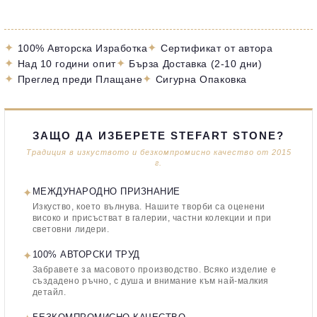
✦
✦
100% Авторска Изработка
Сертификат от автора
✦
✦
Над 10 години опит
Бърза Доставка (2-10 дни)
✦
✦
Преглед преди Плащане
Сигурна Опаковка
ЗАЩО ДА ИЗБЕРЕТЕ STEFART STONE?
Традиция в изкуството и безкомпромисно качество от 2015
г.
✦
МЕЖДУНАРОДНО ПРИЗНАНИЕ
Изкуство, което вълнува. Нашите творби са оценени
високо и присъстват в галерии, частни колекции и при
световни лидери.
✦
100% АВТОРСКИ ТРУД
Забравете за масовото производство. Всяко изделие е
създадено ръчно, с душа и внимание към най-малкия
детайл.