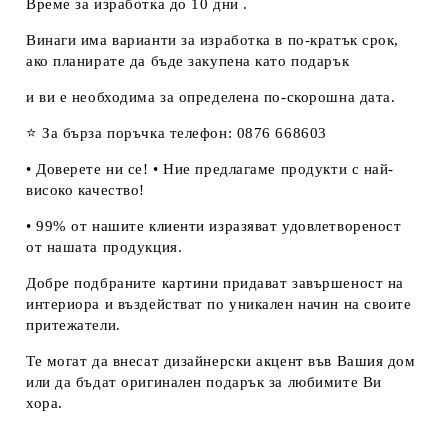
Време за изработка до 10 дни .
Винаги има варианти за изработка в по-кратък срок,
ако планирате да бъде закупена като подарък
и ви е необходима за определена по-скорошна дата.
⭐ За бърза поръчка телефон: 0876 668603
• Доверете ни се! • Ние предлагаме продукти с най-
високо качество!
• 99% от нашите клиенти изразяват удовлетвореност
от нашата продукция.
Добре подбраните картини придават завършеност на
интериора и въздействат по уникален начин на своите
притежатели.
Те могат да внесат дизайнерски акцент във Вашия дом
или да бъдат оригинален подарък за любимите Ви
хора.