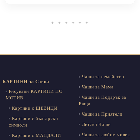
✦ ✦ ✦ ✦ ✦ ✦
Чаши за семейство
КАРТИНИ за Стена
Чаши за Мама
Рисувани КАРТИНИ ПО
Чаши за Подарък за
МОТИВ
Баща
Картини с ШЕВИЦИ
Чаши за Приятели
Картини с български
Детски Чаши
символи
Чаши за любим човек
Картини с МАНДАЛИ