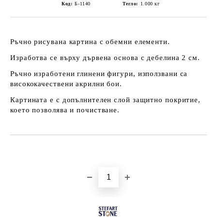
Код:
Б-1140
Тегло:
1.000
кг
Ръчно рисувана картина с обемни елементи.
Изработва се върху дървена основа с дебелина 2 см.
Ръчно изработени глинени фигури, използвани са
висококачествени акрилни бои.
Картината е с допълнителен слой защитно покритие,
което позволява и почистване.
Добави в желани