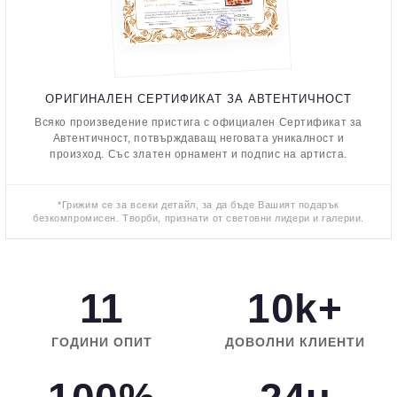
ОРИГИНАЛЕН СЕРТИФИКАТ ЗА АВТЕНТИЧНОСТ
Всяко произведение пристига с официален Сертификат за
Автентичност, потвърждаващ неговата уникалност и
произход. Със златен орнамент и подпис на артиста.
*Грижим се за всеки детайл, за да бъде Вашият подарък
безкомпромисен. Творби, признати от световни лидери и галерии.
11
10k+
ГОДИНИ ОПИТ
ДОВОЛНИ КЛИЕНТИ