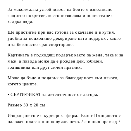
За максимална устойчивост на боите е използвано
защитно покритие, което позволява и почистване с
хладка вода.
Ще пристигне при вас готова за окачване и в кутия,
удобна за подходящо декориране като подарък , както
и за безопасно транспортиране.
Картината е подходящ подарък както за жена, така и за
мъж, а повода може да е рожден ден, юбилей,
годишнина или друг личен празник.
Може да бъде и подарък за благодарност към някого,
когото цените.
• СЕРТИФИКАТ за автентичност от автора.
Размер 30 х 20 см .
Изпращането е с куриерска фирма Еконт Плащането с
наложен платеж при получаването. / с опция преглед /