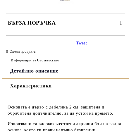
БЪРЗА ПОРЪЧКА
САМО ПОПЪЛНЕТЕ 3 ПОЛЕТА
Tweet
Оцени продукта
Информация за Съответствие
Детайлно описание
Съгласен съм с
Политиката за лични данни
Характеристики
Ние ще се свържем с вас в рамките на работния ден.
Основата е дърво с дебелина 2 см, защитена и
обработена допълнително, за да устои на времето.
Използвани са висококачествени акрилни бои на водна
основа, което ги прави напълно безвредни.