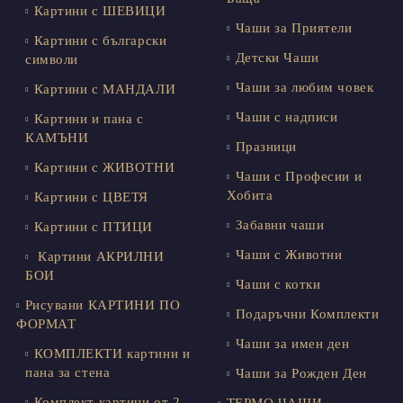
Картини с ШЕВИЦИ
Чаши за Приятели
Картини с български
Детски Чаши
символи
Чаши за любим човек
Картини с МАНДАЛИ
Чаши с надписи
Картини и пана с
КАМЪНИ
Празници
Картини с ЖИВОТНИ
Чаши с Професии и
Хобита
Картини с ЦВЕТЯ
Забавни чаши
Картини с ПТИЦИ
Чаши с Животни
Картини АКРИЛНИ
БОИ
Чаши с котки
Рисувани КАРТИНИ ПО
Подаръчни Комплекти
ФОРМАТ
Чаши за имен ден
КОМПЛЕКТИ картини и
пана за стена
Чаши за Рожден Ден
Комплект картини от 2
ТЕРМО ЧАШИ