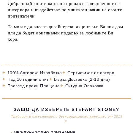
Добре подбраните картини придават завършеност на
интериора и въздействат по уникален начин на своите
притежатели.
Те могат да внесат дизайнерски акцент във Вашия дом
или да бъдат оригинален подарък за любимите Ви
хора.
✦
✦
100% Авторска Изработка
Сертификат от автора
✦
✦
Над 10 години опит
Бърза Доставка (2-10 дни)
✦
✦
Преглед преди Плащане
Сигурна Опаковка
ЗАЩО ДА ИЗБЕРЕТЕ STEFART STONE?
Традиция в изкуството и безкомпромисно качество от 2015
г.