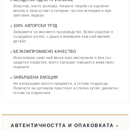
✦
МЕЖДУНАРОДНО ПРИЗНАНИЕ
Изкуство, което вълнува. Нашите творби са оценени
високо и присъстват в галерии, частни колекции и при
световни лидери.
✦
100% АВТОРСКИ ТРУД
Забравете за масовото производство. Всяко изделие е
създадено ръчно, с душа и внимание към най-малкия
детайл.
✦
БЕЗКОМПРОМИСНО КАЧЕСТВО
Използваме само най-висок клас материали и бои със
защитни покрития, които запазват емоцията жива през
годините.
✦
ЗАВЪРШЕНА ЕМОЦИЯ
Не изпращаме просто предмети, а готови подаръци.
Повечето ни артикули пристигат в стилна кутия, директно
готови за поднасяне.
АВТЕНТИЧНОСТТА И ОПАКОВКАТА –