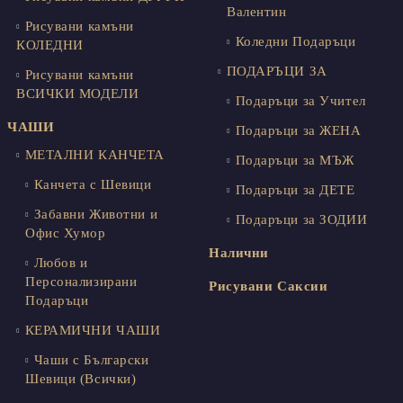
Валентин
Рисувани камъни
Коледни Подаръци
КОЛЕДНИ
ПОДАРЪЦИ ЗА
Рисувани камъни
ВСИЧКИ МОДЕЛИ
Подаръци за Учител
ЧАШИ
Подаръци за ЖЕНА
МЕТАЛНИ КАНЧЕТА
Подаръци за МЪЖ
Канчета с Шевици
Подаръци за ДЕТЕ
Забавни Животни и
Подаръци за ЗОДИИ
Офис Хумор
Налични
Любов и
Персонализирани
Рисувани Саксии
Подаръци
КЕРАМИЧНИ ЧАШИ
Чаши с Български
Шевици (Всички)