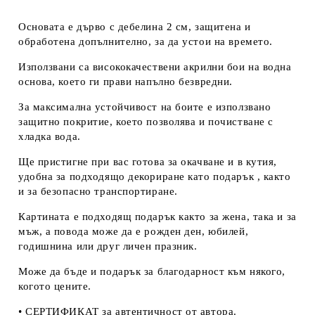
Основата е дърво с дебелина 2 см, защитена и
обработена допълнително, за да устои на времето.
Използвани са висококачествени акрилни бои на водна
основа, което ги прави напълно безвредни.
За максимална устойчивост на боите е използвано
защитно покритие, което позволява и почистване с
хладка вода.
Ще пристигне при вас готова за окачване и в кутия,
удобна за подходящо декориране като подарък , както
и за безопасно транспортиране.
Картината е подходящ подарък както за жена, така и за
мъж, а повода може да е рожден ден, юбилей,
годишнина или друг личен празник.
Може да бъде и подарък за благодарност към някого,
когото цените.
• СЕРТИФИКАТ за автентичност от автора.