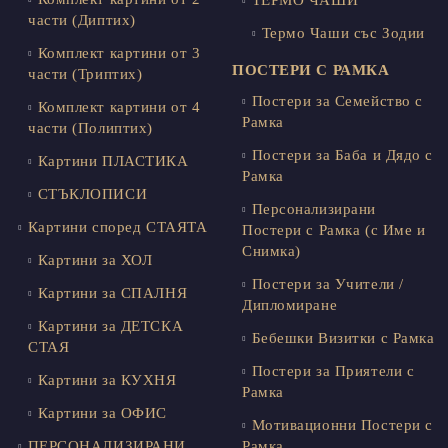
части (Диптих)
Термо Чаши със Зодии
Комплект картини от 3
ПОСТЕРИ С РАМКА
части (Триптих)
Постери за Семейство с
Комплект картини от 4
Рамка
части (Полиптих)
Постери за Баба и Дядо с
Картини ПЛАСТИКА
Рамка
СТЪКЛОПИСИ
Персонализирани
Картини според СТАЯТА
Постери с Рамка (с Име и
Снимка)
Картини за ХОЛ
Постери за Учители /
Картини за СПАЛНЯ
Дипломиране
Картини за ДЕТСКА
Бебешки Визитки с Рамка
СТАЯ
Постери за Приятели с
Картини за КУХНЯ
Рамка
Картини за ОФИС
Мотивационни Постери с
ПЕРСОНАЛИЗИРАНИ
Рамка