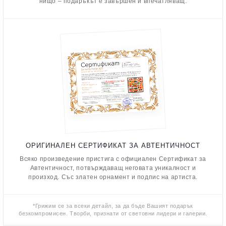
нищо – подаръкът е завършен и впечатляващ.
ОРИГИНАЛЕН СЕРТИФИКАТ ЗА АВТЕНТИЧНОСТ
Всяко произведение пристига с официален Сертификат за
Автентичност, потвърждаващ неговата уникалност и
произход. Със златен орнамент и подпис на артиста.
*Грижим се за всеки детайл, за да бъде Вашият подарък
безкомпромисен. Творби, признати от световни лидери и галерии.