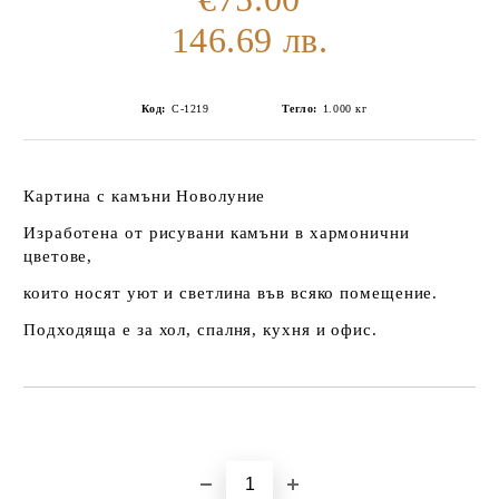
146.69 лв.
Код:
C-1219
Тегло:
1.000
кг
Картина с камъни Новолуние
Изработена от рисувани камъни в хармонични
цветове,
които носят уют и светлина във всяко помещение.
Подходяща е за хол, спалня, кухня и офис.
Добави в желани