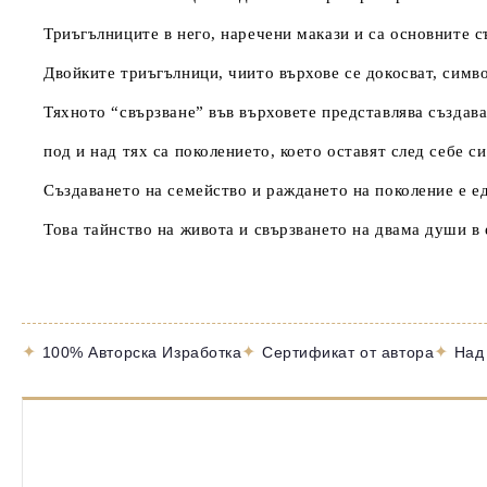
Триъгълниците в него, наречени макази и са основните с
Двойките триъгълници, чиито върхове се докосват, симв
Тяхното “свързване” във върховете представлява създав
под и над тях са поколението, което оставят след себе с
Създаването на семейство и раждането на поколение е е
Това тайнство на живота и свързването на двама души в
✦
✦
✦
100% Авторска Изработка
Сертификат от автора
Над