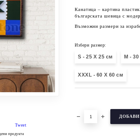
Канатица – картина пластик
българската шевица с модер
Възможни размери за изработ
Избери размер:
S - 25 X 25 см
М - 30
XXXL - 60 X 60 см
Добави в желани
Tweet
цени продукта