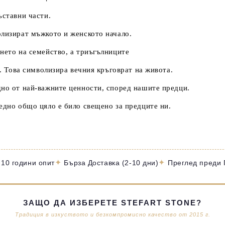
ъставни части.
олизират мъжкото и женското начало.
ането на семейство, а триъгълниците
и. Това символизира вечния кръговрат на живота.
дно от най-важните ценности, според нашите предци.
 едно общо цяло е било свещено за предците ни.
✦
✦
 10 години опит
Бърза Доставка (2-10 дни)
Преглед преди
ЗАЩО ДА ИЗБЕРЕТЕ STEFART STONE?
Традиция в изкуството и безкомпромисно качество от 2015 г.