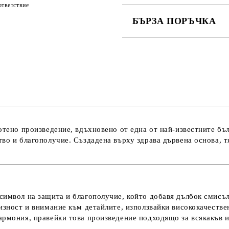
тветствие
БЪРЗА ПОРЪЧКА
САМО ПОПЪЛНЕТЕ 3 ПОЛЕТА
Съгласен съм с
Политика
Ние ще се свържем с вас в рамки
тено произведение, вдъхновено от една от най-известните бъ
тво и благополучие. Създадена върху здрава дървена основа, 
символ на защита и благополучие, който добавя дълбок смисъл
изност и внимание към детайлите, използвайки висококачестве
армония, правейки това произведение подходящо за всякакъв 