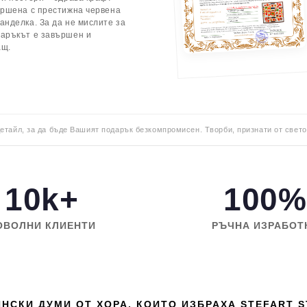
ършена с престижна червена
анделка. За да не мислите за
даръкът е завършен и
ащ.
детайл, за да бъде Вашият подарък безкомпромисен. Творби, признати от свето
10k+
100%
ОВОЛНИ КЛИЕНТИ
РЪЧНА ИЗРАБОТ
НСКИ ДУМИ ОТ ХОРА, КОИТО ИЗБРАХА STEFART 