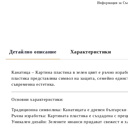
Информация за Съо
Детайлно описание
Характеристики
Канатица – Картина пластика в зелен цвят
е ръчно израбо
пластика представлява символ на защита, семейно единс
съвременна естетика.
Основни характеристики:
Традиционна символика:
Канатицата е древен български 
Ръчна изработка:
Картината пластика е създадена с прец
Уникален дизайн:
Зелените нюанси придават свежест и х