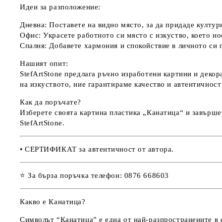
Идеи за разположение:
Дневна:
Поставете на видно място, за да придаде култур
Офис:
Украсете работното си място с изкуство, което но
Спалня:
Добавете хармония и спокойствие в личното си п
Нашият опит:
StefArtStone предлага ръчно изработени картини и декор
на изкуството, ние гарантираме качество и автентичност
Как да поръчате?
Изберете своята картина пластика „Канатица“ и завърше
StefArtStone.
• СЕРТИФИКАТ за автентичност от автора.
⭐ За бърза поръчка телефон: 0876 668603
Какво е Канатица?
Символът “Канатица” е една от най-разпространените в 