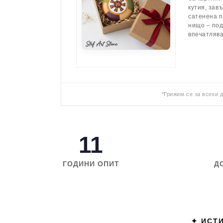
кутия, зав
сатенена п
нищо – по
впечатляв
*Грижим се за всеки 
11
ГОДИНИ ОПИТ
Д
✦ ИСТИ