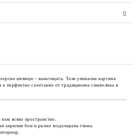
та за лични данни
те на работния ден.
лгарски шевици – канатицата. Тази уникална картина
тя е перфектно съчетание от традиционна символика и
 към всяко пространство.
ни акрилни бои и ръчно моделирана глина.
интериор.