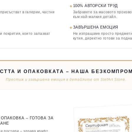
✦
100% АВТОРСКИ ТРУД
 присъстват в галерии, частни
Забравете за масовото произво
към най-малкия детайл.
✦
ЗАВЪРШЕНА ЕМОЦИЯ
и покрития, които запазват
Не изпращаме просто предмети,
кутия, директно готови за подн
СТТА И ОПАКОВКАТА – НАША БЕЗКОМПРО
Престиж и завършена емоция в детайлите от StefArt Stone.
 ОПАКОВКА – ГОТОВА ЗА
ВАНЕ
 и постери – здрава крафт