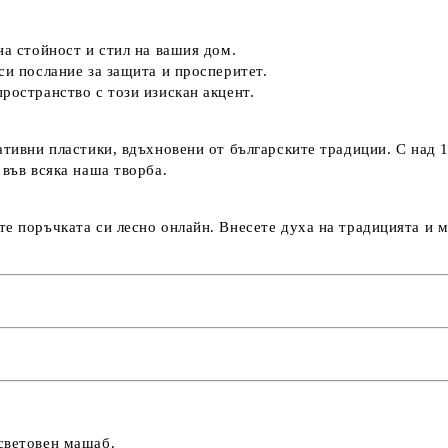
на стойност и стил на вашия дом.
си послание за защита и просперитет.
ространство с този изискан акцент.
ативни пластики, вдъхновени от българските традиции. С над 
 във всяка наша творба.
те поръчката си лесно онлайн. Внесете духа на традицията и 
световен мащаб.