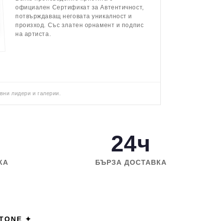
официален Сертификат за Автентичност,
потвърждаващ неговата уникалност и
произход. Със златен орнамент и подпис
на артиста.
вни лидери и галерии.
24ч
КА
БЪРЗА ДОСТАВКА
STONE ✦