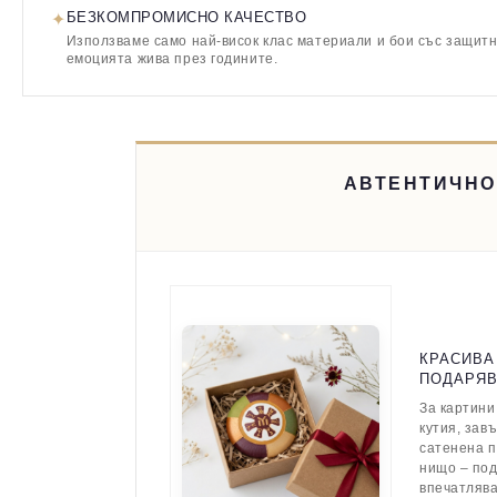
✦
БЕЗКОМПРОМИСНО КАЧЕСТВО
Използваме само най-висок клас материали и бои със защитн
емоцията жива през годините.
АВТЕНТИЧНО
КРАСИВА
ПОДАРЯ
За картини
кутия, зав
сатенена п
нищо – по
впечатляв