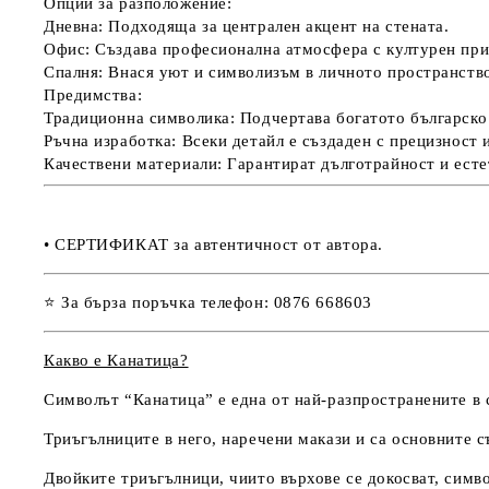
Опции за разположение:
Дневна:
Подходяща за централен акцент на стената.
Офис:
Създава професионална атмосфера с културен при
Спалня:
Внася уют и символизъм в личното пространств
Предимства:
Традиционна символика:
Подчертава богатото българско
Ръчна изработка:
Всеки детайл е създаден с прецизност 
Качествени материали:
Гарантират дълготрайност и есте
• СЕРТИФИКАТ за автентичност от автора.
⭐ За бърза поръчка телефон: 0876 668603
Какво е Канатица?
Символът “Канатица” е една от най-разпространените в 
Триъгълниците в него, наречени макази и са основните с
Двойките триъгълници, чиито върхове се докосват, симв