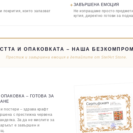
✦
ЗАВЪРШЕНА ЕМОЦИЯ
и покрития, които запазват
Не изпращаме просто предмети,
кутия, директно готови за подн
СТТА И ОПАКОВКАТА – НАША БЕЗКОМПРО
Престиж и завършена емоция в детайлите от StefArt Stone.
 ОПАКОВКА – ГОТОВА ЗА
ВАНЕ
 и постери – здрава крафт
ършена с престижна червена
анделка. За да не мислите за
даръкът е завършен и
ащ.