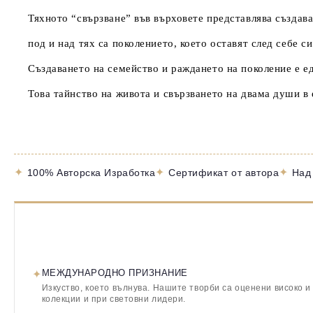
Тяхното “свързване” във върховете представлява създав
под и над тях са поколението, което оставят след себе с
Създаването на семейство и раждането на поколение е е
Това тайнство на живота и свързването на двама души в
✦
✦
✦
100% Авторска Изработка
Сертификат от автора
Над
✦
МЕЖДУНАРОДНО ПРИЗНАНИЕ
Изкуство, което вълнува. Нашите творби са оценени високо и
колекции и при световни лидери.