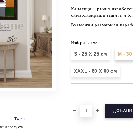
Канатица – ръчно изработен
символизираща защита и бл
Възможни размери за изработ
Избери размер:
S - 25 X 25 см
М - 30
XXXL - 60 X 60 см
Добави в желани
Tweet
цени продукта