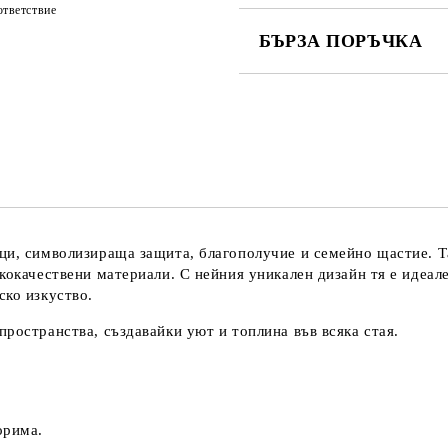
тветствие
БЪРЗА ПОРЪЧКА
САМО ПОПЪЛНЕТЕ 3 ПОЛЕТА
Съгласен съм с
Политика
Ние ще се свържем с вас в рамки
ци, символизираща защита, благополучие и семейно щастие. Та
кокачествени материали. С нейния уникален дизайн тя е идеале
ско изкуство.
ространства, създавайки уют и топлина във всяка стая.
орима.