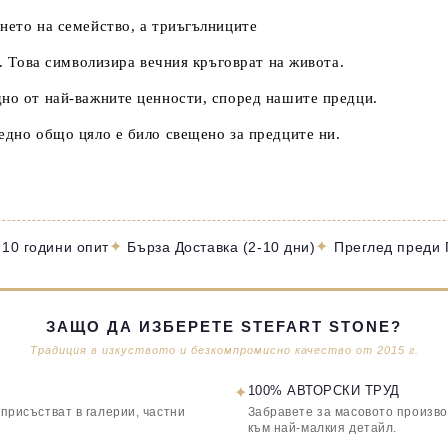
ането на семейство, а триъгълниците
и. Това символизира вечния кръговрат на живота.
дно от най-важните ценности, според нашите предци.
 едно общо цяло е било свещено за предците ни.
✦
✦
 10 години опит
Бърза Доставка (2-10 дни)
Преглед преди
ЗАЩО ДА ИЗБЕРЕТЕ STEFART STONE?
Традиция в изкуството и безкомпромисно качество от 2015 г.
✦
100% АВТОРСКИ ТРУД
 присъстват в галерии, частни
Забравете за масовото произво
към най-малкия детайл.