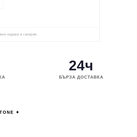
вни лидери и галерии.
24ч
КА
БЪРЗА ДОСТАВКА
STONE ✦