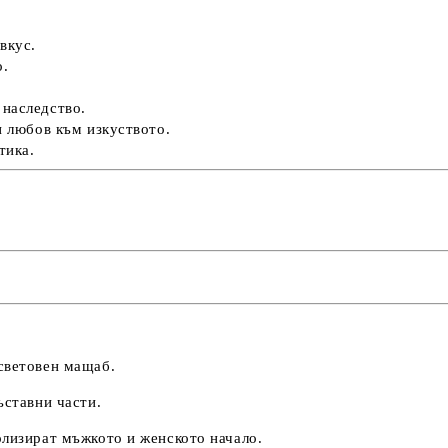
вкус.
о.
 наследство.
и любов към изкуството.
тика.
световен мащаб.
ъставни части.
олизират мъжкото и женското начало.