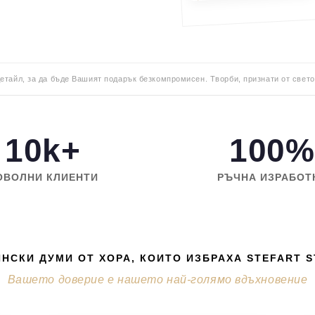
детайл, за да бъде Вашият подарък безкомпромисен. Творби, признати от свето
10k+
100%
ОВОЛНИ КЛИЕНТИ
РЪЧНА ИЗРАБОТ
НСКИ ДУМИ ОТ ХОРА, КОИТО ИЗБРАХА STEFART 
Вашето доверие е нашето най-голямо вдъхновение