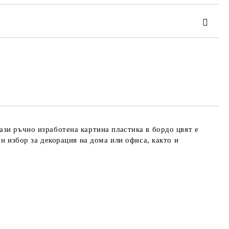
та за лични данни
те на работния ден.
зи ръчно изработена картина пластика в бордо цвят е
н избор за декорация на дома или офиса, както и