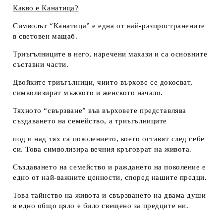
Какво е Канатица?
Символът “Канатица” е една от най-разпространените
в световен мащаб.
Триъгълниците в него, наречени макази и са основните
съставни части.
Двойките триъгълници, чиито върхове се докосват,
символизират мъжкото и женското начало.
Тяхното “свързване” във върховете представлява
създаването на семейство, а триъгълниците
под и над тях са поколението, което оставят след себе
си. Това символизира вечния кръговрат на живота.
Създаването на семейство и раждането на поколение е
едно от най-важните ценности, според нашите предци.
Това тайнство на живота и свързването на двама души
в едно общо цяло е било свещено за предците ни.