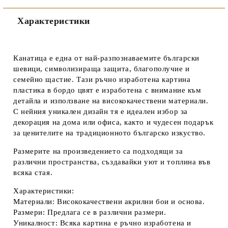
Съгласен съм с
Политиката за лични данни
Характеристики
Ние ще се свържем с вас в рамките на работния ден.
Канатица
е една от най-разпознаваемите български
шевици, символизираща защита, благополучие и
семейно щастие. Тази ръчно изработена картина
пластика в бордо цвят е изработена с внимание към
детайла и използване на висококачествени материали.
С нейния уникален дизайн тя е идеален избор за
декорация на дома или офиса, както и чудесен подарък
за ценителите на традиционното българско изкуство.
Размерите на произведението са подходящи за
различни пространства, създавайки уют и топлина във
всяка стая.
Характеристики:
Материали:
Висококачествени акрилни бои и основа.
Размери:
Предлага се в различни размери.
Уникалност:
Всяка картина е ръчно изработена и