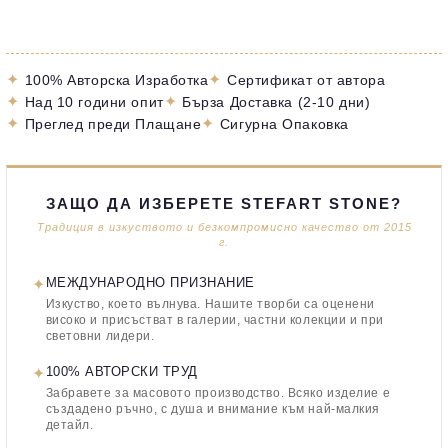
✦
✦
100% Авторска Изработка
Сертификат от автора
✦
✦
Над 10 години опит
Бърза Доставка (2-10 дни)
✦
✦
Преглед преди Плащане
Сигурна Опаковка
ЗАЩО ДА ИЗБЕРЕТЕ STEFART STONE?
Традиция в изкуството и безкомпромисно качество от 2015
г.
✦
МЕЖДУНАРОДНО ПРИЗНАНИЕ
Изкуство, което вълнува. Нашите творби са оценени
високо и присъстват в галерии, частни колекции и при
световни лидери.
✦
100% АВТОРСКИ ТРУД
Забравете за масовото производство. Всяко изделие е
създадено ръчно, с душа и внимание към най-малкия
детайл.