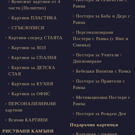
Комплект картини от 4
Рамка
части (Полиптих)
Постери за Баба и Дядо с
Картини ПЛАСТИКА
Рамка
СТЪКЛОПИСИ
Персонализирани
Картини според СТАЯТА
Постери с Рамка (с Име и
Снимка)
Картини за ХОЛ
Постери за Учители /
Картини за СПАЛНЯ
Дипломиране
Картини за ДЕТСКА
Бебешки Визитки с Рамка
СТАЯ
Постери за Приятели с
Картини за КУХНЯ
Рамка
Картини за ОФИС
Мотивационни Постери с
ПЕРСОНАЛИЗИРАНИ
Рамка
картини
Постери за Рожден Ден
Всички КАРТИНИ
Подаръчни картички
РИСУВАНИ КАМЪНИ
Картички с шевици