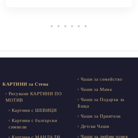
✦ ✦ ✦ ✦ ✦ ✦
Чаши за семейство
КАРТИНИ за Стена
Чаши за Мама
Рисувани КАРТИНИ ПО
Чаши за Подарък за
МОТИВ
Баща
Картини с ШЕВИЦИ
Чаши за Приятели
Картини с български
Детски Чаши
символи
Чаши за любим човек
Картини с МАНДАЛИ