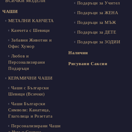
ВСИЧКИ МОДЕЛИ
Подаръци за Учител
ЧАШИ
Подаръци за ЖЕНА
МЕТАЛНИ КАНЧЕТА
Подаръци за МЪЖ
Канчета с Шевици
Подаръци за ДЕТЕ
Забавни Животни и
Подаръци за ЗОДИИ
Офис Хумор
Налични
Любов и
Персонализирани
Рисувани Саксии
Подаръци
КЕРАМИЧНИ ЧАШИ
Чаши с Български
Шевици (Всички)
Чаши Български
Символи: Канатица,
Глаголица и Розетата
Персонализирани Чаши
с Име и Снимка