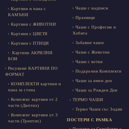
Чаши с надписи
Картини и пана с
КАМЪНИ
Празници
Картини с ЖИВОТНИ
Чаши с Професии и
Хобита
Картини с ЦВЕТЯ
Забавни чаши
Картини с ПТИЦИ
Чаши с Животни
Картини АКРИЛНИ
БОИ
Чаши с котки
Рисувани КАРТИНИ ПО
Подаръчни Комплекти
ФОРМАТ
Чаши за имен ден
КОМПЛЕКТИ картини и
пана за стена
Чаши за Рожден Ден
Комплект картини от 2
ТЕРМО ЧАШИ
части (Диптих)
Термо Чаши със Зодии
Комплект картини от 3
ПОСТЕРИ С РАМКА
части (Триптих)
Постери за Семейство с