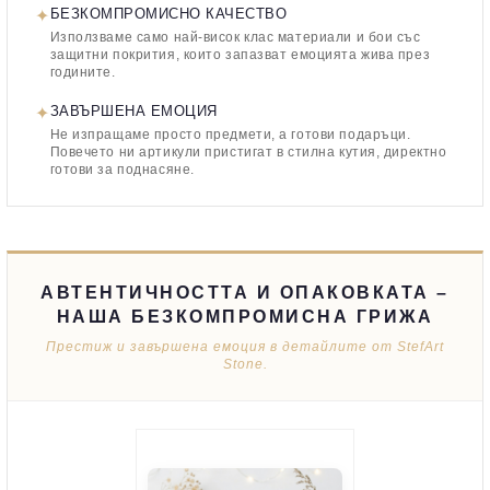
✦
БЕЗКОМПРОМИСНО КАЧЕСТВО
Използваме само най-висок клас материали и бои със
защитни покрития, които запазват емоцията жива през
годините.
✦
ЗАВЪРШЕНА ЕМОЦИЯ
Не изпращаме просто предмети, а готови подаръци.
Повечето ни артикули пристигат в стилна кутия, директно
готови за поднасяне.
АВТЕНТИЧНОСТТА И ОПАКОВКАТА –
НАША БЕЗКОМПРОМИСНА ГРИЖА
Престиж и завършена емоция в детайлите от StefArt
Stone.