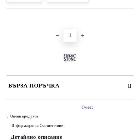
Добави в желани
БЪРЗА ПОРЪЧКА
САМО ПОПЪЛНЕТЕ 3 ПОЛЕТА
Tweet
Оцени продукта
Информация за Съответствие
Детайлно описание