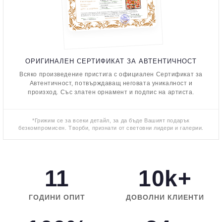
ОРИГИНАЛЕН СЕРТИФИКАТ ЗА АВТЕНТИЧНОСТ
Всяко произведение пристига с официален Сертификат за
Автентичност, потвърждаващ неговата уникалност и
произход. Със златен орнамент и подпис на артиста.
*Грижим се за всеки детайл, за да бъде Вашият подарък
безкомпромисен. Творби, признати от световни лидери и галерии.
11
10k+
ГОДИНИ ОПИТ
ДОВОЛНИ КЛИЕНТИ