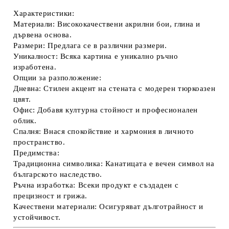
Характеристики:
Материали:
Висококачествени акрилни бои, глина и
дървена основа.
Размери:
Предлага се в различни размери.
Уникалност:
Всяка картина е уникално ръчно
изработена.
Опции за разположение:
Дневна:
Стилен акцент на стената с модерен тюркоазен
цвят.
Офис:
Добавя културна стойност и професионален
облик.
Спалня:
Внася спокойствие и хармония в личното
пространство.
Предимства:
Традиционна символика:
Канатицата е вечен символ на
българското наследство.
Ръчна изработка:
Всеки продукт е създаден с
прецизност и грижа.
Качествени материали:
Осигуряват дълготрайност и
устойчивост.