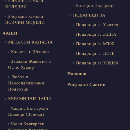
Рисувани камъни
Коледни Подаръци
КОЛЕДНИ
ПОДАРЪЦИ ЗА
Рисувани камъни
ВСИЧКИ МОДЕЛИ
Подаръци за Учител
ЧАШИ
Подаръци за ЖЕНА
МЕТАЛНИ КАНЧЕТА
Подаръци за МЪЖ
Канчета с Шевици
Подаръци за ДЕТЕ
Забавни Животни и
Подаръци за ЗОДИИ
Офис Хумор
Налични
Любов и
Персонализирани
Рисувани Саксии
Подаръци
КЕРАМИЧНИ ЧАШИ
Чаши с Български
Шевици (Всички)
Чаши Български
Символи: Канатица,