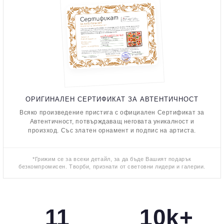
ОРИГИНАЛЕН СЕРТИФИКАТ ЗА АВТЕНТИЧНОСТ
Всяко произведение пристига с официален Сертификат за
Автентичност, потвърждаващ неговата уникалност и
произход. Със златен орнамент и подпис на артиста.
*Грижим се за всеки детайл, за да бъде Вашият подарък
безкомпромисен. Творби, признати от световни лидери и галерии.
11
10k+