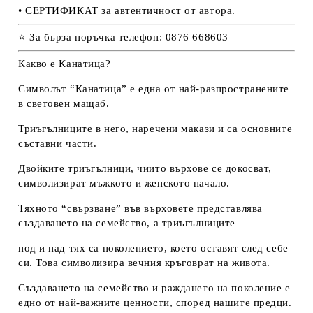
• СЕРТИФИКАТ за автентичност от автора.
⭐ За бърза поръчка телефон: 0876 668603
Какво е Канатица?
Символът “Канатица” е една от най-разпространените
в световен мащаб.
Триъгълниците в него, наречени макази и са основните
съставни части.
Двойките триъгълници, чиито върхове се докосват,
символизират мъжкото и женското начало.
Тяхното “свързване” във върховете представлява
създаването на семейство, а триъгълниците
под и над тях са поколението, което оставят след себе
си. Това символизира вечния кръговрат на живота.
Създаването на семейство и раждането на поколение е
едно от най-важните ценности, според нашите предци.