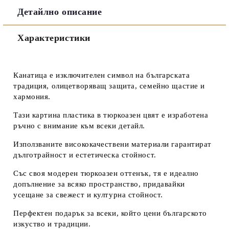
Детайлно описание
Съгласен съм с
Политиката за лични данни
Характеристики
Ние ще се свържем с вас в рамките на работния ден.
Канатица
е изключителен символ на българската
традиция, олицетворяващ защита, семейно щастие и
хармония.
Тази картина пластика в тюркоазен цвят е изработена
ръчно с внимание към всеки детайл.
Използваните висококачествени материали гарантират
дълготрайност и естетическа стойност.
Със своя модерен тюркоазен оттенък, тя е идеално
допълнение за всяко пространство, придавайки
усещане за свежест и културна стойност.
Перфектен подарък за всеки, който цени българското
изкуство и традиции.