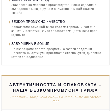
✦
Забравете за масовото производство. Всяко изделие е
създадено ръчно, с душа и внимание към най-малкия
детайл.
✦
БЕЗКОМПРОМИСНО КАЧЕСТВО
Използваме само най-висок клас материали и бои със
защитни покрития, които запазват емоцията жива през
годините.
✦
ЗАВЪРШЕНА ЕМОЦИЯ
Не изпращаме просто предмети, а готови подаръци.
Повечето ни артикули пристигат в стилна кутия, директно
готови за поднасяне.
АВТЕНТИЧНОСТТА И ОПАКОВКАТА –
НАША БЕЗКОМПРОМИСНА ГРИЖА
Престиж и завършена емоция в детайлите от StefArt
Stone.