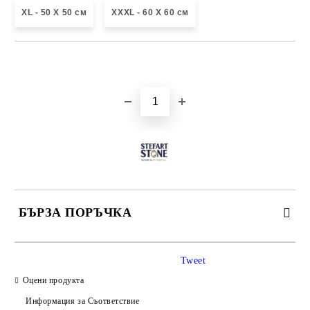
XL - 50 X 50 см
XXXL - 60 X 60 см
Добави в желани
БЪРЗА ПОРЪЧКА
САМО ПОПЪЛНЕТЕ 3 ПОЛЕТА
Tweet
Оцени продукта
Информация за Съответствие