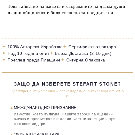
Това тайнство на живота и свързването на двама души
в едно общо цяло е било свещено за предците ни.
✦
✦
100% Авторска Изработка
Сертификат от автора
✦
✦
Над 10 години опит
Бърза Доставка (2-10 дни)
✦
✦
Преглед преди Плащане
Сигурна Опаковка
ЗАЩО ДА ИЗБЕРЕТЕ STEFART STONE?
Традиция в изкуството и безкомпромисно качество от 2015
г.
✦
МЕЖДУНАРОДНО ПРИЗНАНИЕ
Изкуство, което вълнува. Нашите творби са оценени
високо и присъстват в галерии, частни колекции и при
световни лидери.
100% АВТОРСКИ ТРУД