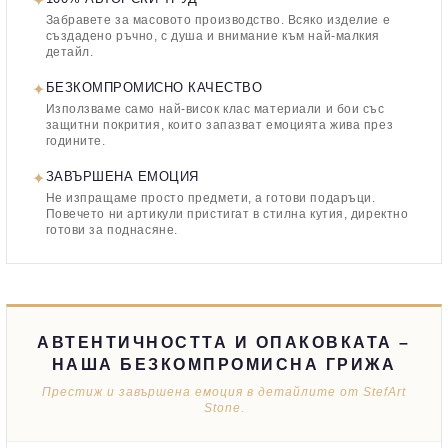
✦
Забравете за масовото производство. Всяко изделие е
създадено ръчно, с душа и внимание към най-малкия
детайл.
✦
БЕЗКОМПРОМИСНО КАЧЕСТВО
Използваме само най-висок клас материали и бои със
защитни покрития, които запазват емоцията жива през
годините.
✦
ЗАВЪРШЕНА ЕМОЦИЯ
Не изпращаме просто предмети, а готови подаръци.
Повечето ни артикули пристигат в стилна кутия, директно
готови за поднасяне.
АВТЕНТИЧНОСТТА И ОПАКОВКАТА –
НАША БЕЗКОМПРОМИСНА ГРИЖА
Престиж и завършена емоция в детайлите от StefArt
Stone.