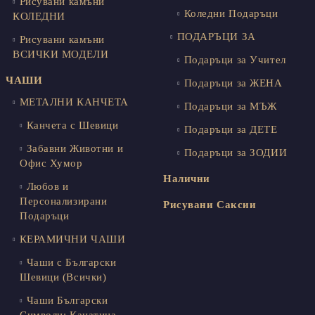
Рисувани камъни
Коледни Подаръци
КОЛЕДНИ
ПОДАРЪЦИ ЗА
Рисувани камъни
ВСИЧКИ МОДЕЛИ
Подаръци за Учител
ЧАШИ
Подаръци за ЖЕНА
МЕТАЛНИ КАНЧЕТА
Подаръци за МЪЖ
Канчета с Шевици
Подаръци за ДЕТЕ
Забавни Животни и
Подаръци за ЗОДИИ
Офис Хумор
Налични
Любов и
Персонализирани
Рисувани Саксии
Подаръци
КЕРАМИЧНИ ЧАШИ
Чаши с Български
Шевици (Всички)
Чаши Български
Символи: Канатица,