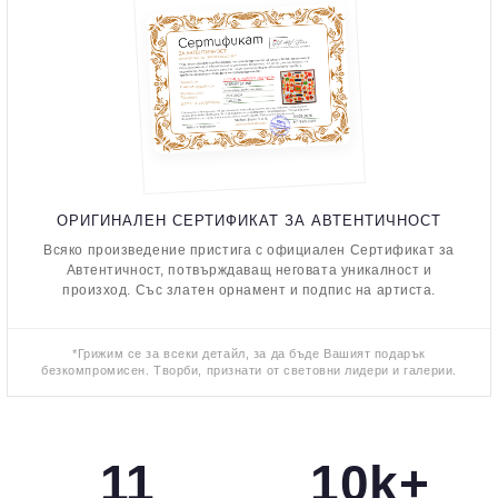
ОРИГИНАЛЕН СЕРТИФИКАТ ЗА АВТЕНТИЧНОСТ
Всяко произведение пристига с официален Сертификат за
Автентичност, потвърждаващ неговата уникалност и
произход. Със златен орнамент и подпис на артиста.
*Грижим се за всеки детайл, за да бъде Вашият подарък
безкомпромисен. Творби, признати от световни лидери и галерии.
11
10k+