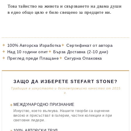
Това тайнство на живота и свързването на двама души
в едно общо цяло е било свещено за предците ни.
✦
✦
100% Авторска Изработка
Сертификат от автора
✦
✦
Над 10 години опит
Бърза Доставка (2-10 дни)
✦
✦
Преглед преди Плащане
Сигурна Опаковка
ЗАЩО ДА ИЗБЕРЕТЕ STEFART STONE?
Традиция в изкуството и безкомпромисно качество от 2015
г.
✦
МЕЖДУНАРОДНО ПРИЗНАНИЕ
Изкуство, което вълнува. Нашите творби са оценени
високо и присъстват в галерии, частни колекции и при
световни лидери.
100% АВТОРСКИ ТРУД