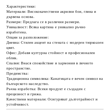
Характеристики:
Материали:
Висококачествени акрилни бои, глина и
дървена основа.
Размери:
Предлага се в различни размери.
Уникалност:
Всяка картина е уникално ръчно
изработена.
Опции за разположение:
Дневна:
Стилен акцент на стената с модерен тюркоазен
цвят.
Офис:
Добавя културна стойност и професионален
облик.
Спалня:
Внася спокойствие и хармония в личното
пространство.
Предимства:
Традиционна символика:
Канатицата е вечен символ на
българското наследство.
Ръчна изработка:
Всеки продукт е създаден с
прецизност и грижа.
Качествени материали:
Осигуряват дълготрайност и
устойчивост.