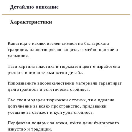
Детайлно описание
Съгласен съм с
Политиката за лични данни
Характеристики
Ние ще се свържем с вас в рамките на работния ден.
Канатица
е изключителен символ на българската
традиция, олицетворяващ защита, семейно щастие и
хармония.
Тази картина пластика в тюркоазен цвят е изработена
ръчно с внимание към всеки детайл.
Използваните висококачествени материали гарантират
дълготрайност и естетическа стойност.
Със своя модерен тюркоазен оттенък, тя е идеално
допълнение за всяко пространство, придавайки
усещане за свежест и културна стойност.
Перфектен подарък за всеки, който цени българското
изкуство и традиции.