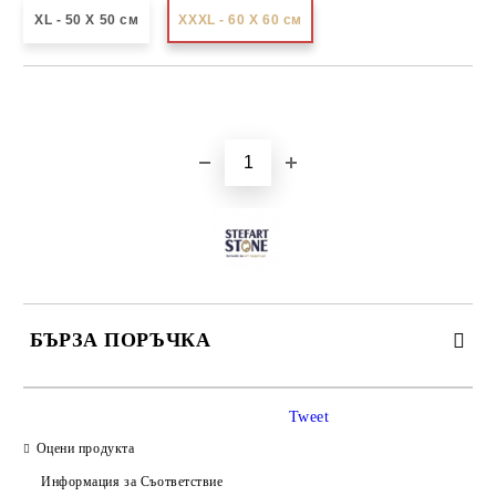
XL - 50 X 50 см
XXXL - 60 X 60 см
Добави в желани
БЪРЗА ПОРЪЧКА
САМО ПОПЪЛНЕТЕ 3 ПОЛЕТА
Tweet
Оцени продукта
Информация за Съответствие