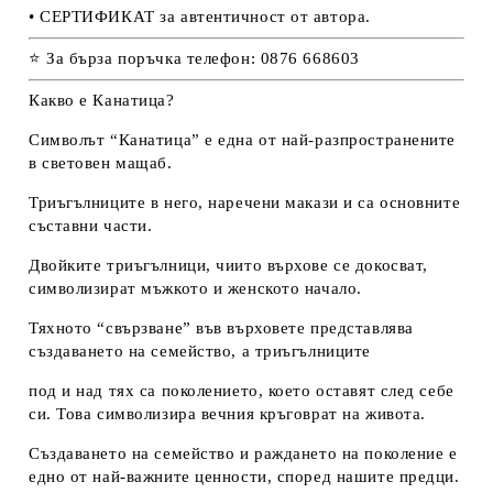
• СЕРТИФИКАТ за автентичност от автора.
⭐ За бърза поръчка телефон: 0876 668603
Какво е Канатица?
Символът “Канатица” е една от най-разпространените
в световен мащаб.
Триъгълниците в него, наречени макази и са основните
съставни части.
Двойките триъгълници, чиито върхове се докосват,
символизират мъжкото и женското начало.
Тяхното “свързване” във върховете представлява
създаването на семейство, а триъгълниците
под и над тях са поколението, което оставят след себе
си. Това символизира вечния кръговрат на живота.
Създаването на семейство и раждането на поколение е
едно от най-важните ценности, според нашите предци.