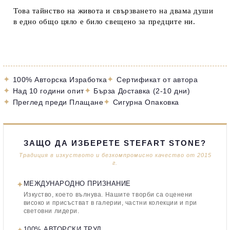
Това тайнство на живота и свързването на двама души
в едно общо цяло е било свещено за предците ни.
✦
✦
100% Авторска Изработка
Сертификат от автора
✦
✦
Над 10 години опит
Бърза Доставка (2-10 дни)
✦
✦
Преглед преди Плащане
Сигурна Опаковка
ЗАЩО ДА ИЗБЕРЕТЕ STEFART STONE?
Традиция в изкуството и безкомпромисно качество от 2015
г.
✦
МЕЖДУНАРОДНО ПРИЗНАНИЕ
Изкуство, което вълнува. Нашите творби са оценени
високо и присъстват в галерии, частни колекции и при
световни лидери.
100% АВТОРСКИ ТРУД