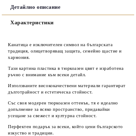
Детайлно описание
Съгласен съм с
Политиката за лични данни
Характеристики
Ние ще се свържем с вас в рамките на работния ден.
Канатица
е изключителен символ на българската
традиция, олицетворяващ защита, семейно щастие и
хармония.
Тази картина пластика в тюркоазен цвят е изработена
ръчно с внимание към всеки детайл.
Използваните висококачествени материали гарантират
дълготрайност и естетическа стойност.
Със своя модерен тюркоазен оттенък, тя е идеално
допълнение за всяко пространство, придавайки
усещане за свежест и културна стойност.
Перфектен подарък за всеки, който цени българското
изкуство и традиции.