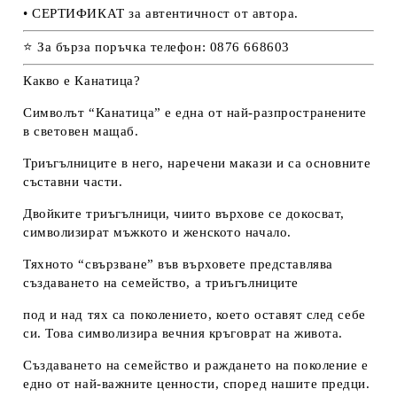
• СЕРТИФИКАТ за автентичност от автора.
⭐ За бърза поръчка телефон: 0876 668603
Какво е Канатица?
Символът “Канатица” е една от най-разпространените
в световен мащаб.
Триъгълниците в него, наречени макази и са основните
съставни части.
Двойките триъгълници, чиито върхове се докосват,
символизират мъжкото и женското начало.
Тяхното “свързване” във върховете представлява
създаването на семейство, а триъгълниците
под и над тях са поколението, което оставят след себе
си. Това символизира вечния кръговрат на живота.
Създаването на семейство и раждането на поколение е
едно от най-важните ценности, според нашите предци.