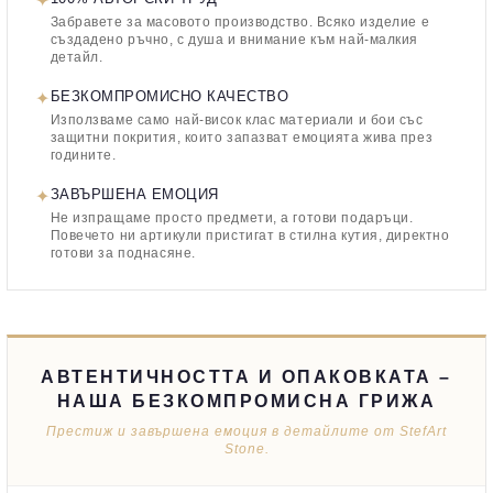
✦
Забравете за масовото производство. Всяко изделие е
създадено ръчно, с душа и внимание към най-малкия
детайл.
✦
БЕЗКОМПРОМИСНО КАЧЕСТВО
Използваме само най-висок клас материали и бои със
защитни покрития, които запазват емоцията жива през
годините.
✦
ЗАВЪРШЕНА ЕМОЦИЯ
Не изпращаме просто предмети, а готови подаръци.
Повечето ни артикули пристигат в стилна кутия, директно
готови за поднасяне.
АВТЕНТИЧНОСТТА И ОПАКОВКАТА –
НАША БЕЗКОМПРОМИСНА ГРИЖА
Престиж и завършена емоция в детайлите от StefArt
Stone.