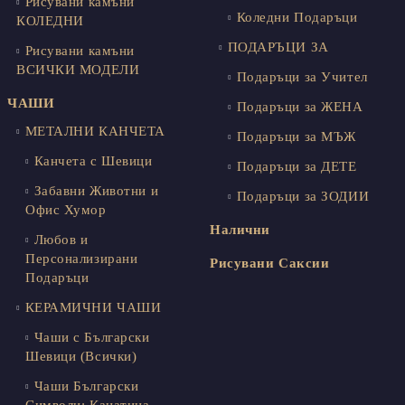
Рисувани камъни
Коледни Подаръци
КОЛЕДНИ
ПОДАРЪЦИ ЗА
Рисувани камъни
ВСИЧКИ МОДЕЛИ
Подаръци за Учител
ЧАШИ
Подаръци за ЖЕНА
МЕТАЛНИ КАНЧЕТА
Подаръци за МЪЖ
Канчета с Шевици
Подаръци за ДЕТЕ
Забавни Животни и
Подаръци за ЗОДИИ
Офис Хумор
Налични
Любов и
Персонализирани
Рисувани Саксии
Подаръци
КЕРАМИЧНИ ЧАШИ
Чаши с Български
Шевици (Всички)
Чаши Български
Символи: Канатица,