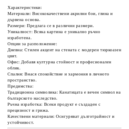
Характеристики:
Материали:
Висококачествени акрилни бои, глина и
дървена основа.
Размери:
Предлага се в различни размери.
Уникалност:
Всяка картина е уникално ръчно
изработена.
Опции за разположение:
Дневна:
Стилен акцент на стената с модерен тюркоазен
цвят.
Офис:
Добавя културна стойност и професионален
облик.
Спалня:
Внася спокойствие и хармония в личното
пространство.
Предимства:
Традиционна символика:
Канатицата е вечен символ на
българското наследство.
Ръчна изработка:
Всеки продукт е създаден с
прецизност и грижа.
Качествени материали:
Осигуряват дълготрайност и
устойчивост.