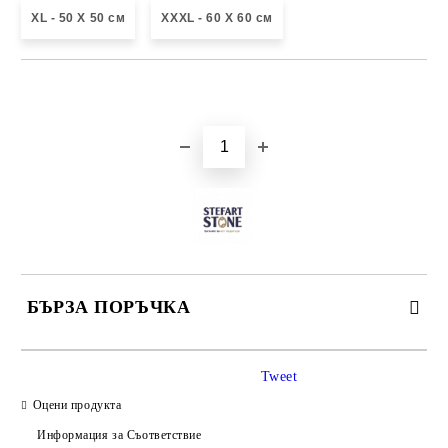
XL - 50 X 50 см
XXXL - 60 X 60 см
Добави в желани
БЪРЗА ПОРЪЧКА
САМО ПОПЪЛНЕТЕ 3 ПОЛЕТА
Tweet
Оцени продукта
Информация за Съответствие