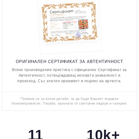
ОРИГИНАЛЕН СЕРТИФИКАТ ЗА АВТЕНТИЧНОСТ
Всяко произведение пристига с официален Сертификат за
Автентичност, потвърждаващ неговата уникалност и
произход. Със златен орнамент и подпис на артиста.
*Грижим се за всеки детайл, за да бъде Вашият подарък
безкомпромисен. Творби, признати от световни лидери и галерии.
11
10k+