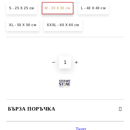
S - 25 X 25 см
М - 30 Х 30 см
L - 40 X 40 см
XL - 50 X 50 см
XXXL - 60 X 60 см
Добави в желани
БЪРЗА ПОРЪЧКА
САМО ПОПЪЛНЕТЕ 3 ПОЛЕТА
Tweet