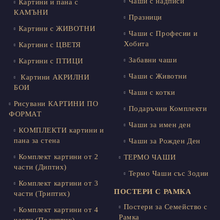
Чаши с надписи
Картини и пана с
КАМЪНИ
Празници
Картини с ЖИВОТНИ
Чаши с Професии и
Хобита
Картини с ЦВЕТЯ
Забавни чаши
Картини с ПТИЦИ
Чаши с Животни
Картини АКРИЛНИ
БОИ
Чаши с котки
Рисувани КАРТИНИ ПО
Подаръчни Комплекти
ФОРМАТ
Чаши за имен ден
КОМПЛЕКТИ картини и
пана за стена
Чаши за Рожден Ден
Комплект картини от 2
ТЕРМО ЧАШИ
части (Диптих)
Термо Чаши със Зодии
Комплект картини от 3
ПОСТЕРИ С РАМКА
части (Триптих)
Постери за Семейство с
Комплект картини от 4
Рамка