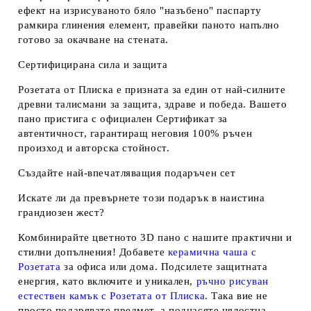
ефект на изрисуваното бяло "назъбено" паспарту
рамкира глинения елемент, правейки паното напълно
готово за окачване на стената.
Сертифицирана сила и защита
Розетата от Плиска е призната за един от най-силните
древни талисмани за защита, здраве и победа. Вашето
пано пристига с официален Сертификат за
автентичност, гарантиращ неговия 100% ръчен
произход и авторска стойност.
Създайте най-впечатляващия подаръчен сет
Искате ли да превърнете този подарък в наистина
грандиозен жест?
Комбинирайте цветното 3D пано с нашите практични и
стилни допълнения! Добавете
керамична чаша с
Розетата
за офиса или дома. Подсилете защитната
енергия, като включите и уникален,
ръчно рисуван
естествен камък с Розетата от Плиска
. Така вие не
просто подарявате предмет, а поднасяте цялостна