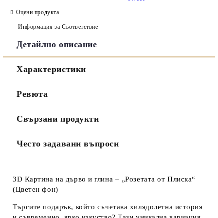
Оцени продукта
Информация за Съответствие
Детайлно описание
Съгласен съм с
Политиката за лични данни
Характеристики
Ние ще се свържем с вас в рамките на работния ден.
Ревюта
Свързани продукти
Често задавани въпроси
3D Картина на дърво и глина – „Розетата от Плиска“
(Цветен фон)
Търсите подарък, който съчетава хилядолетна история
и съвременно, ярко изкуство? Тази уникална вариация