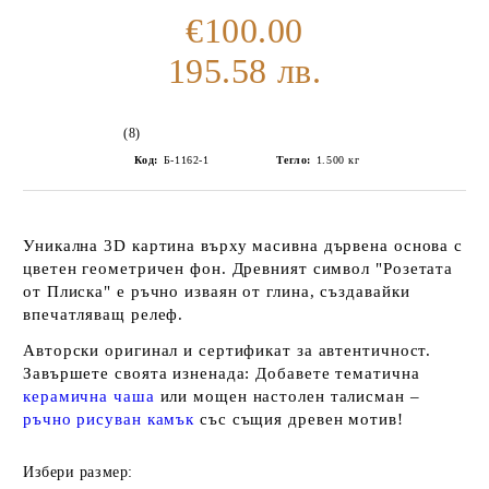
€100.00
195.58 лв.
(8)
Код:
Б-1162-1
Тегло:
1.500
кг
Уникална 3D
картина
върху масивна дървена основа с
цветен геометричен фон. Древният символ "
Розетата
от Плиска
" е ръчно изваян от
глина
, създавайки
впечатляващ релеф.
Авторски оригинал и сертификат за автентичност.
Завършете своята изненада: Добавете тематична
керамична чаша
или мощен настолен талисман –
ръчно
рисуван камък
със същия древен мотив!
Избери размер: