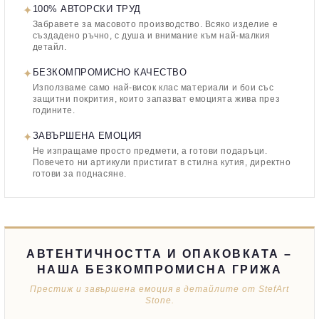
✦
100% АВТОРСКИ ТРУД
Забравете за масовото производство. Всяко изделие е
създадено ръчно, с душа и внимание към най-малкия
детайл.
✦
БЕЗКОМПРОМИСНО КАЧЕСТВО
Използваме само най-висок клас материали и бои със
защитни покрития, които запазват емоцията жива през
годините.
✦
ЗАВЪРШЕНА ЕМОЦИЯ
Не изпращаме просто предмети, а готови подаръци.
Повечето ни артикули пристигат в стилна кутия, директно
готови за поднасяне.
АВТЕНТИЧНОСТТА И ОПАКОВКАТА –
НАША БЕЗКОМПРОМИСНА ГРИЖА
Престиж и завършена емоция в детайлите от StefArt
Stone.