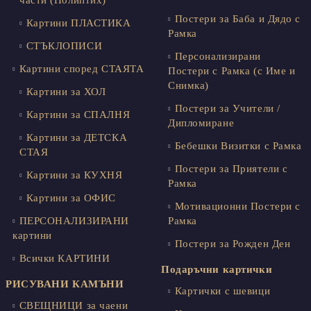
части (Полиптих)
Постери за Баба и Дядо с
Картини ПЛАСТИКА
Рамка
СТЪКЛОПИСИ
Персонализирани
Картини според СТАЯТА
Постери с Рамка (с Име и
Снимка)
Картини за ХОЛ
Постери за Учители /
Картини за СПАЛНЯ
Дипломиране
Картини за ДЕТСКА
Бебешки Визитки с Рамка
СТАЯ
Постери за Приятели с
Картини за КУХНЯ
Рамка
Картини за ОФИС
Мотивационни Постери с
ПЕРСОНАЛИЗИРАНИ
Рамка
картини
Постери за Рожден Ден
Всички КАРТИНИ
Подаръчни картички
РИСУВАНИ КАМЪНИ
Картички с шевици
СВЕЩНИЦИ за чаени