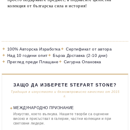
колекция от българска сила и история!
✦
✦
100% Авторска Изработка
Сертификат от автора
✦
✦
Над 10 години опит
Бърза Доставка (2-10 дни)
✦
✦
Преглед преди Плащане
Сигурна Опаковка
ЗАЩО ДА ИЗБЕРЕТЕ STEFART STONE?
Традиция в изкуството и безкомпромисно качество от 2015
г.
✦
МЕЖДУНАРОДНО ПРИЗНАНИЕ
Изкуство, което вълнува. Нашите творби са оценени
високо и присъстват в галерии, частни колекции и при
световни лидери.