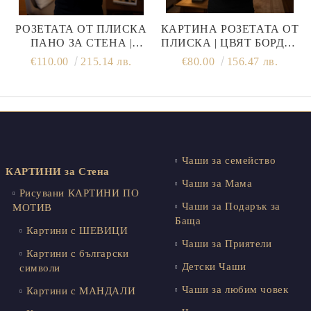
РОЗЕТАТА ОТ ПЛИСКА
КАРТИНА РОЗЕТАТА ОТ
ПАНО ЗА СТЕНА |
ПЛИСКА | ЦВЯТ БОРДО |
БУРГУНДСКО ЛИЛАВО
РЪЧНА ИЗРАБОТКА
€110.00
215.14 лв.
€80.00
156.47 лв.
Чаши за семейство
КАРТИНИ за Стена
Чаши за Мама
Рисувани КАРТИНИ ПО
Чаши за Подарък за
МОТИВ
Баща
Картини с ШЕВИЦИ
Чаши за Приятели
Картини с български
Детски Чаши
символи
Чаши за любим човек
Картини с МАНДАЛИ