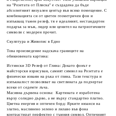
на "Розетата от Плиска" е създадена да бъде
абсолютният визуален център във всяко помещение. С
комбинацията си от цветен геометричен фон и
изпъкващ тъмен релеф, тя е идеалният, нестандартен
подарък за мъж, лидер или ценител на патриотичните
символи с модерен прочит.
Скулптура и Живопис в Едно
Това произведение надскача границите на
обикновената картина:
Истински 3D Релеф от Глина:
Докато фонът е
майсторски изрисуван, самият символ на Розетата е
физически изваян на ръка от глина. Тази текстура и
изпъкналост позволяват на светлината да подчертае
всеки от седемте лъча.
Масивна дървена основа:
Картината е изработена
върху солидно дърво, а не върху стандартно платно.
Цветна енергия и оптичен борд:
Ярките нюанси на
златно, маслинено зелено и лилаво във фона
контрастират перфектно с тъмния символ. Оптичният