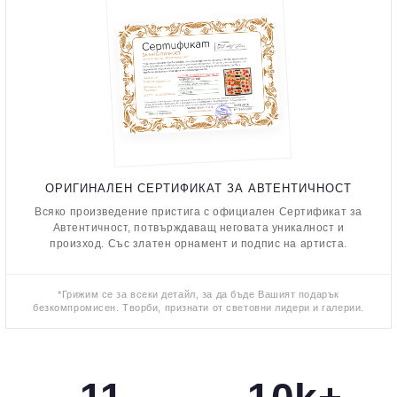
ОРИГИНАЛЕН СЕРТИФИКАТ ЗА АВТЕНТИЧНОСТ
Всяко произведение пристига с официален Сертификат за
Автентичност, потвърждаващ неговата уникалност и
произход. Със златен орнамент и подпис на артиста.
*Грижим се за всеки детайл, за да бъде Вашият подарък
безкомпромисен. Творби, признати от световни лидери и галерии.