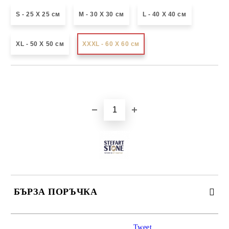
S - 25 X 25 см
М - 30 Х 30 см
L - 40 X 40 см
XL - 50 X 50 см
XXXL - 60 X 60 см
Добави в желани
БЪРЗА ПОРЪЧКА
САМО ПОПЪЛНЕТЕ 3 ПОЛЕТА
Tweet