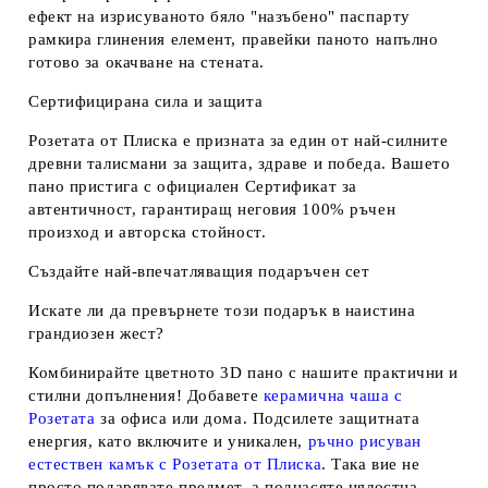
ефект на изрисуваното бяло "назъбено" паспарту
рамкира глинения елемент, правейки паното напълно
готово за окачване на стената.
Сертифицирана сила и защита
Розетата от Плиска е призната за един от най-силните
древни талисмани за защита, здраве и победа. Вашето
пано пристига с официален Сертификат за
автентичност, гарантиращ неговия 100% ръчен
произход и авторска стойност.
Създайте най-впечатляващия подаръчен сет
Искате ли да превърнете този подарък в наистина
грандиозен жест?
Комбинирайте цветното 3D пано с нашите практични и
стилни допълнения! Добавете
керамична чаша с
Розетата
за офиса или дома. Подсилете защитната
енергия, като включите и уникален,
ръчно рисуван
естествен камък с Розетата от Плиска
. Така вие не
просто подарявате предмет, а поднасяте цялостна