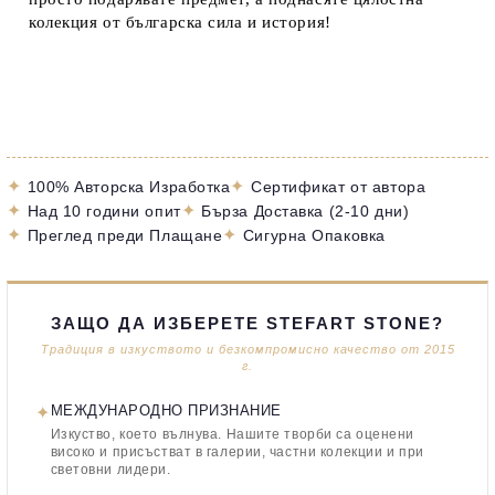
колекция от българска сила и история!
✦
✦
100% Авторска Изработка
Сертификат от автора
✦
✦
Над 10 години опит
Бърза Доставка (2-10 дни)
✦
✦
Преглед преди Плащане
Сигурна Опаковка
ЗАЩО ДА ИЗБЕРЕТЕ STEFART STONE?
Традиция в изкуството и безкомпромисно качество от 2015
г.
✦
МЕЖДУНАРОДНО ПРИЗНАНИЕ
Изкуство, което вълнува. Нашите творби са оценени
високо и присъстват в галерии, частни колекции и при
световни лидери.