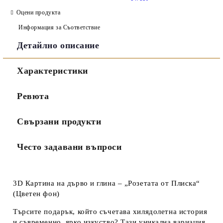
Оцени продукта
Информация за Съответствие
Детайлно описание
Съгласен съм с
Политиката за лични данни
Характеристики
Ние ще се свържем с вас в рамките на работния ден.
Ревюта
Свързани продукти
Често задавани въпроси
3D Картина на дърво и глина – „Розетата от Плиска“
(Цветен фон)
Търсите подарък, който съчетава хилядолетна история
и съвременно, ярко изкуство? Тази уникална вариация