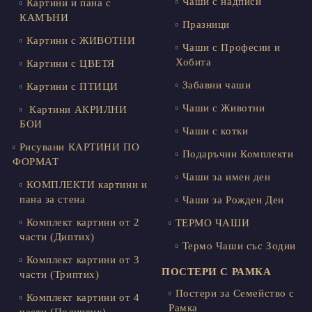
Чаши с надписи
Картини и пана с
КАМЪНИ
Празници
Картини с ЖИВОТНИ
Чаши с Професии и
Хобита
Картини с ЦВЕТЯ
Забавни чаши
Картини с ПТИЦИ
Чаши с Животни
Картини АКРИЛНИ
БОИ
Чаши с котки
Рисувани КАРТИНИ ПО
Подаръчни Комплекти
ФОРМАТ
Чаши за имен ден
КОМПЛЕКТИ картини и
пана за стена
Чаши за Рожден Ден
Комплект картини от 2
ТЕРМО ЧАШИ
части (Диптих)
Термо Чаши със Зодии
Комплект картини от 3
ПОСТЕРИ С РАМКА
части (Триптих)
Постери за Семейство с
Комплект картини от 4
Рамка