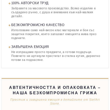
✦
100% АВТОРСКИ ТРУД
Забравете за масовото производство. Всяко изделие е
създадено ръчно, с душа и внимание към най-малкия
детайл.
✦
БЕЗКОМПРОМИСНО КАЧЕСТВО
Използваме само най-висок клас материали и бои със
защитни покрития, които запазват емоцията жива през
годините.
✦
ЗАВЪРШЕНА ЕМОЦИЯ
Не изпращаме просто предмети, а готови подаръци.
Повечето ни артикули пристигат в стилна кутия, директно
готови за поднасяне.
АВТЕНТИЧНОСТТА И ОПАКОВКАТА –
НАША БЕЗКОМПРОМИСНА ГРИЖА
Престиж и завършена емоция в детайлите от StefArt
Stone.