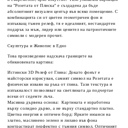
на "Розетата от Плиска" е създадена да бъде
абсолютният визуален център във всяко помещение. С
комбинацията си от цветен геометричен фон и
изпъкващ тъмен релеф, тя е идеалният, нестандартен
подарък за мъж, лидер или ценител на патриотичните
символи с модерен прочит.
Скулптура и Живопис в Едно
Това произведение надскача границите на
обикновената картина:
Истински 3D Релеф от Глина:
Докато фонът е
майсторски изрисуван, самият символ на Розетата е
физически изваян на ръка от глина. Тази текстура и
изпъкналост позволяват на светлината да подчертае
всеки от седемте лъча.
Масивна дървена основа:
Картината е изработена
върху солидно дърво, а не върху стандартно платно.
Цветна енергия и оптичен борд:
Ярките нюанси на
златно, маслинено зелено и лилаво във фона
контрастират перфектно с тъмния символ. Оптичният