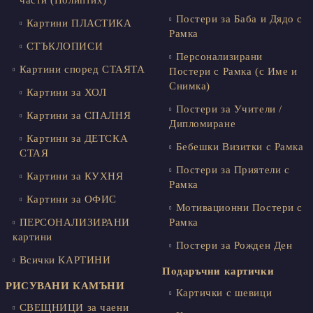
части (Полиптих)
Постери за Баба и Дядо с
Картини ПЛАСТИКА
Рамка
СТЪКЛОПИСИ
Персонализирани
Картини според СТАЯТА
Постери с Рамка (с Име и
Снимка)
Картини за ХОЛ
Постери за Учители /
Картини за СПАЛНЯ
Дипломиране
Картини за ДЕТСКА
Бебешки Визитки с Рамка
СТАЯ
Постери за Приятели с
Картини за КУХНЯ
Рамка
Картини за ОФИС
Мотивационни Постери с
ПЕРСОНАЛИЗИРАНИ
Рамка
картини
Постери за Рожден Ден
Всички КАРТИНИ
Подаръчни картички
РИСУВАНИ КАМЪНИ
Картички с шевици
СВЕЩНИЦИ за чаени