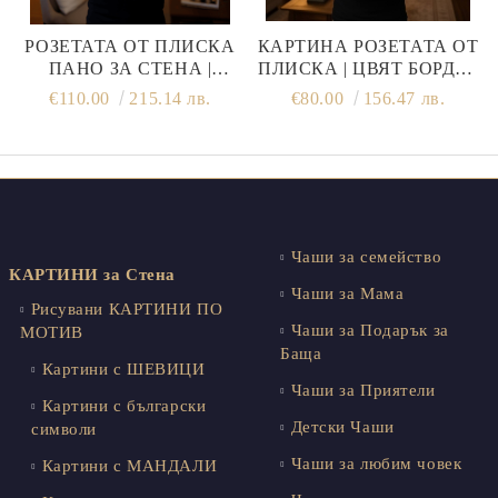
РОЗЕТАТА ОТ ПЛИСКА
КАРТИНА РОЗЕТАТА ОТ
ПАНО ЗА СТЕНА |
ПЛИСКА | ЦВЯТ БОРДО |
БУРГУНДСКО ЛИЛАВО
РЪЧНА ИЗРАБОТКА
€110.00
215.14 лв.
€80.00
156.47 лв.
Чаши за семейство
КАРТИНИ за Стена
Чаши за Мама
Рисувани КАРТИНИ ПО
Чаши за Подарък за
МОТИВ
Баща
Картини с ШЕВИЦИ
Чаши за Приятели
Картини с български
Детски Чаши
символи
Чаши за любим човек
Картини с МАНДАЛИ