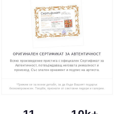
ОРИГИНАЛЕН СЕРТИФИКАТ ЗА АВТЕНТИЧНОСТ
Всяко произведение пристига с официален Сертификат за
Автентичност, потвърждаващ неговата уникалност и
произход. Със златен орнамент и подпис на артиста.
*Грижим се за всеки детайл, за да бъде Вашият подарък
безкомпромисен. Творби, признати от световни лидери и галерии.