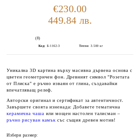
€230.00
449.84 лв.
(8)
Код:
Б-1162-3
Тегло:
3.500
кг
Уникална 3D
картина
върху масивна дървена основа с
цветен геометричен фон. Древният символ "
Розетата
от Плиска
" е ръчно изваян от
глина
, създавайки
впечатляващ релеф.
Авторски оригинал и сертификат за автентичност.
Завършете своята изненада: Добавете тематична
керамична чаша
или мощен настолен талисман –
ръчно
рисуван камък
със същия древен мотив!
Избери размер: