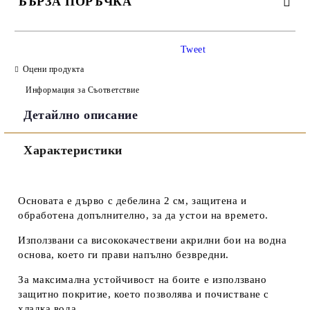
БЪРЗА ПОРЪЧКА
САМО ПОПЪЛНЕТЕ 3 ПОЛЕТА
Tweet
Оцени продукта
Информация за Съответствие
Детайлно описание
Съгласен съм с
Политиката за лични данни
Характеристики
Ние ще се свържем с вас в рамките на работния ден.
Основата е дърво с дебелина 2 см, защитена и
обработена допълнително, за да устои на времето.
Използвани са висококачествени акрилни бои на водна
основа, което ги прави напълно безвредни.
За максимална устойчивост на боите е използвано
защитно покритие, което позволява и почистване с
хладка вода.