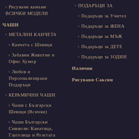
ПОДАРЪЦИ ЗА
Рисувани камъни
ВСИЧКИ МОДЕЛИ
Подаръци за Учител
ЧАШИ
Подаръци за ЖЕНА
МЕТАЛНИ КАНЧЕТА
Подаръци за МЪЖ
Канчета с Шевици
Подаръци за ДЕТЕ
Забавни Животни и
Подаръци за ЗОДИИ
Офис Хумор
Налични
Любов и
Персонализирани
Рисувани Саксии
Подаръци
КЕРАМИЧНИ ЧАШИ
Чаши с Български
Шевици (Всички)
Чаши Български
Символи: Канатица,
Глаголица и Розетата