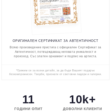
ОРИГИНАЛЕН СЕРТИФИКАТ ЗА АВТЕНТИЧНОСТ
Всяко произведение пристига с официален Сертификат за
Автентичност, потвърждаващ неговата уникалност и
произход. Със златен орнамент и подпис на артиста.
*Грижим се за всеки детайл, за да бъде Вашият подарък
безкомпромисен. Творби, признати от световни лидери и галерии.
11
10k+
ГОДИНИ ОПИТ
ДОВОЛНИ КЛИЕНТИ