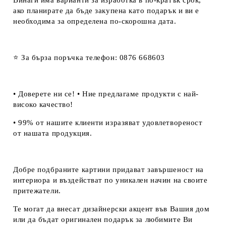
Винаги има варианти за изработка в по-кратък срок,
ако планирате да бъде закупена като подарък и ви е
необходима за определена по-скорошна дата.
⭐ За бърза поръчка телефон: 0876 668603
• Доверете ни се! • Ние предлагаме продукти с най-
високо качество!
• 99% от нашите клиенти изразяват удовлетвореност
от нашата продукция.
Добре подбраните картини придават завършеност на
интериора и въздействат по уникален начин на своите
притежатели.
Те могат да внесат дизайнерски акцент във Вашия дом
или да бъдат оригинален подарък за любимите Ви