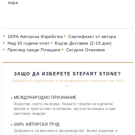
хора.
✦
✦
100% Авторска Изработка
Сертификат от автора
✦
✦
Над 10 години опит
Бърза Доставка (2-10 дни)
✦
✦
Преглед преди Плащане
Сигурна Опаковка
ЗАЩО ДА ИЗБЕРЕТЕ STEFART STONE?
Традиция в изкуството и безкомпромисно качество от 2015
г.
✦
МЕЖДУНАРОДНО ПРИЗНАНИЕ
Изкуство, което вълнува. Нашите творби са оценени
високо и присъстват в галерии, частни колекции и при
световни лидери.
✦
100% АВТОРСКИ ТРУД
Забравете за масовото производство. Всяко изделие е