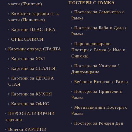
ПОСТЕРИ С РАМКА
части (Триптих)
Постери за Семейство с
Комплект картини от 4
Рамка
части (Полиптих)
Постери за Баба и Дядо с
Картини ПЛАСТИКА
Рамка
СТЪКЛОПИСИ
Персонализирани
Картини според СТАЯТА
Постери с Рамка (с Име и
Снимка)
Картини за ХОЛ
Постери за Учители /
Картини за СПАЛНЯ
Дипломиране
Картини за ДЕТСКА
Бебешки Визитки с Рамка
СТАЯ
Постери за Приятели с
Картини за КУХНЯ
Рамка
Картини за ОФИС
Мотивационни Постери с
ПЕРСОНАЛИЗИРАНИ
Рамка
картини
Постери за Рожден Ден
Всички КАРТИНИ