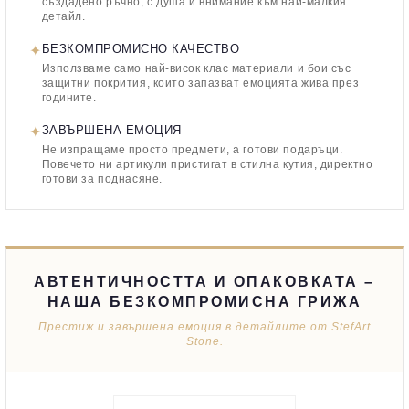
създадено ръчно, с душа и внимание към най-малкия
детайл.
✦
БЕЗКОМПРОМИСНО КАЧЕСТВО
Използваме само най-висок клас материали и бои със
защитни покрития, които запазват емоцията жива през
годините.
✦
ЗАВЪРШЕНА ЕМОЦИЯ
Не изпращаме просто предмети, а готови подаръци.
Повечето ни артикули пристигат в стилна кутия, директно
готови за поднасяне.
АВТЕНТИЧНОСТТА И ОПАКОВКАТА –
НАША БЕЗКОМПРОМИСНА ГРИЖА
Престиж и завършена емоция в детайлите от StefArt
Stone.