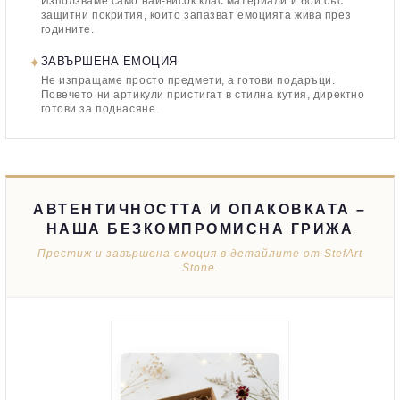
Използваме само най-висок клас материали и бои със
защитни покрития, които запазват емоцията жива през
годините.
✦
ЗАВЪРШЕНА ЕМОЦИЯ
Не изпращаме просто предмети, а готови подаръци.
Повечето ни артикули пристигат в стилна кутия, директно
готови за поднасяне.
АВТЕНТИЧНОСТТА И ОПАКОВКАТА –
НАША БЕЗКОМПРОМИСНА ГРИЖА
Престиж и завършена емоция в детайлите от StefArt
Stone.