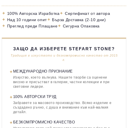
✦
✦
100% Авторска Изработка
Сертификат от автора
✦
✦
Над 10 години опит
Бърза Доставка (2-10 дни)
✦
✦
Преглед преди Плащане
Сигурна Опаковка
ЗАЩО ДА ИЗБЕРЕТЕ STEFART STONE?
Традиция в изкуството и безкомпромисно качество от 2015
г.
✦
МЕЖДУНАРОДНО ПРИЗНАНИЕ
Изкуство, което вълнува. Нашите творби са оценени
високо и присъстват в галерии, частни колекции и при
световни лидери.
✦
100% АВТОРСКИ ТРУД
Забравете за масовото производство. Всяко изделие е
създадено ръчно, с душа и внимание към най-малкия
детайл.
✦
БЕЗКОМПРОМИСНО КАЧЕСТВО