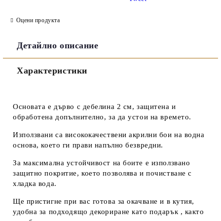
Оцени продукта
Детайлно описание
Съгласен съм с
Политиката за лични данни
Характеристики
Ние ще се свържем с вас в рамките на работния ден.
Основата е дърво с дебелина 2 см, защитена и
обработена допълнително, за да устои на времето.
Използвани са висококачествени акрилни бои на водна
основа, което ги прави напълно безвредни.
За максимална устойчивост на боите е използвано
защитно покритие, което позволява и почистване с
хладка вода.
Ще пристигне при вас готова за окачване и в кутия,
удобна за подходящо декориране като подарък , както