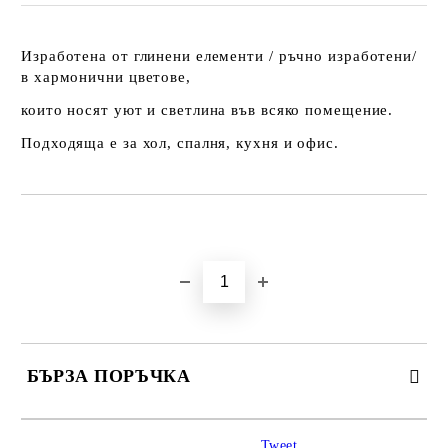
Изработена от глинени елементи / ръчно изработени/
в хармонични цветове,
които носят уют и светлина във всяко помещение.
Подходяща е за хол, спалня, кухня и офис.
Добави в желани
БЪРЗА ПОРЪЧКА
САМО ПОПЪЛНЕТЕ 3 ПОЛЕТА
Tweet