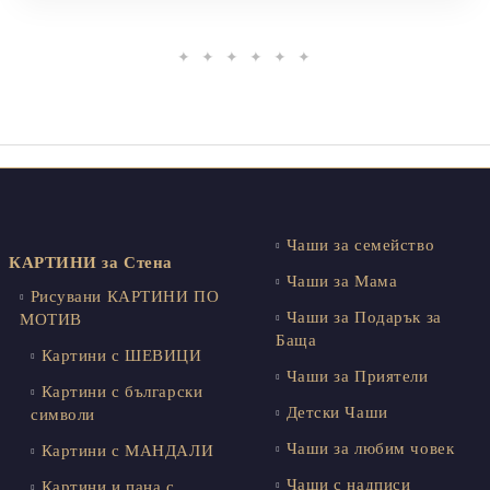
✦ ✦ ✦ ✦ ✦ ✦
Чаши за семейство
КАРТИНИ за Стена
Чаши за Мама
Рисувани КАРТИНИ ПО
Чаши за Подарък за
МОТИВ
Баща
Картини с ШЕВИЦИ
Чаши за Приятели
Картини с български
Детски Чаши
символи
Чаши за любим човек
Картини с МАНДАЛИ
Чаши с надписи
Картини и пана с