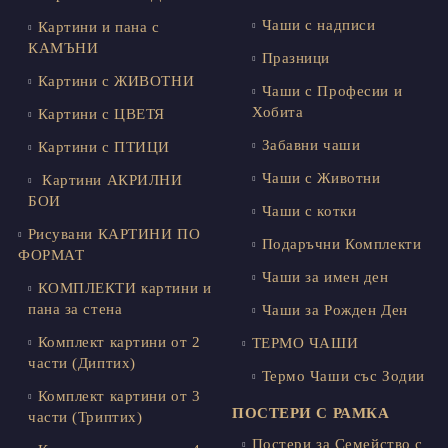
Чаши с надписи
Картини и пана с
КАМЪНИ
Празници
Картини с ЖИВОТНИ
Чаши с Професии и
Хобита
Картини с ЦВЕТЯ
Забавни чаши
Картини с ПТИЦИ
Чаши с Животни
Картини АКРИЛНИ
БОИ
Чаши с котки
Рисувани КАРТИНИ ПО
Подаръчни Комплекти
ФОРМАТ
Чаши за имен ден
КОМПЛЕКТИ картини и
пана за стена
Чаши за Рожден Ден
Комплект картини от 2
ТЕРМО ЧАШИ
части (Диптих)
Термо Чаши със Зодии
Комплект картини от 3
ПОСТЕРИ С РАМКА
части (Триптих)
Постери за Семейство с