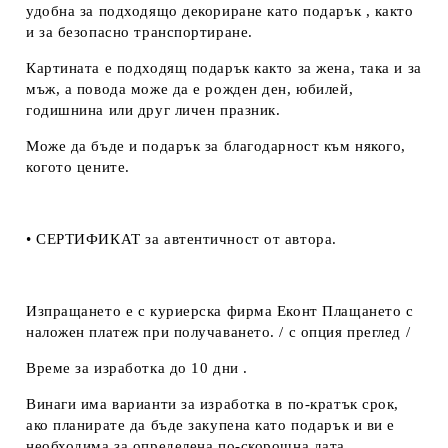
удобна за подходящо декориране като подарък , както
и за безопасно транспортиране.
Картината е подходящ подарък както за жена, така и за
мъж, а повода може да е рожден ден, юбилей,
годишнина или друг личен празник.
Може да бъде и подарък за благодарност към някого,
когото цените.
• СЕРТИФИКАТ за автентичност от автора.
Изпращането е с куриерска фирма Еконт Плащането с
наложен платеж при получаването. / с опция преглед /
Време за изработка до 10 дни .
Винаги има варианти за изработка в по-кратък срок,
ако планирате да бъде закупена като подарък и ви е
необходима за определена по-скорошна дата.