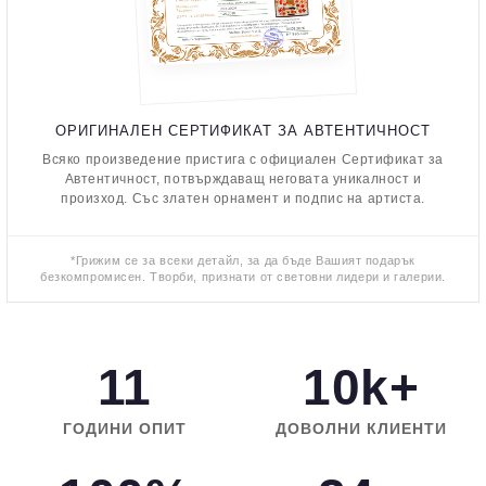
ОРИГИНАЛЕН СЕРТИФИКАТ ЗА АВТЕНТИЧНОСТ
Всяко произведение пристига с официален Сертификат за
Автентичност, потвърждаващ неговата уникалност и
произход. Със златен орнамент и подпис на артиста.
*Грижим се за всеки детайл, за да бъде Вашият подарък
безкомпромисен. Творби, признати от световни лидери и галерии.
11
10k+
ГОДИНИ ОПИТ
ДОВОЛНИ КЛИЕНТИ