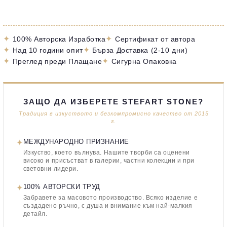
✦
✦
100% Авторска Изработка
Сертификат от автора
✦
✦
Над 10 години опит
Бърза Доставка (2-10 дни)
✦
✦
Преглед преди Плащане
Сигурна Опаковка
ЗАЩО ДА ИЗБЕРЕТЕ STEFART STONE?
Традиция в изкуството и безкомпромисно качество от 2015
г.
✦
МЕЖДУНАРОДНО ПРИЗНАНИЕ
Изкуство, което вълнува. Нашите творби са оценени
високо и присъстват в галерии, частни колекции и при
световни лидери.
✦
100% АВТОРСКИ ТРУД
Забравете за масовото производство. Всяко изделие е
създадено ръчно, с душа и внимание към най-малкия
детайл.