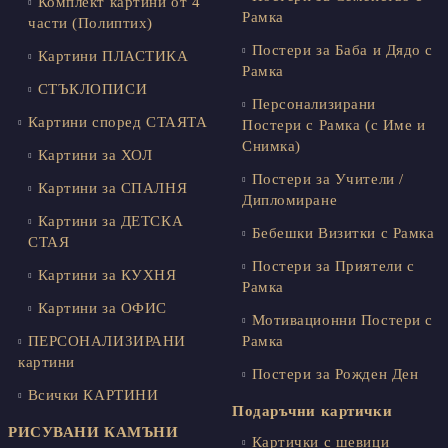
Комплект картини от 4
Рамка
части (Полиптих)
Постери за Баба и Дядо с
Картини ПЛАСТИКА
Рамка
СТЪКЛОПИСИ
Персонализирани
Картини според СТАЯТА
Постери с Рамка (с Име и
Снимка)
Картини за ХОЛ
Постери за Учители /
Картини за СПАЛНЯ
Дипломиране
Картини за ДЕТСКА
Бебешки Визитки с Рамка
СТАЯ
Постери за Приятели с
Картини за КУХНЯ
Рамка
Картини за ОФИС
Мотивационни Постери с
ПЕРСОНАЛИЗИРАНИ
Рамка
картини
Постери за Рожден Ден
Всички КАРТИНИ
Подаръчни картички
РИСУВАНИ КАМЪНИ
Картички с шевици