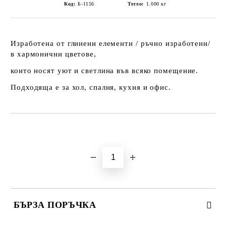
Код:
Б-1156
Тегло:
1.000
кг
Изработена от глинени елементи / ръчно изработени/
в хармонични цветове,
които носят уют и светлина във всяко помещение.
Подходяща е за хол, спалня, кухня и офис.
Добави в желани
БЪРЗА ПОРЪЧКА