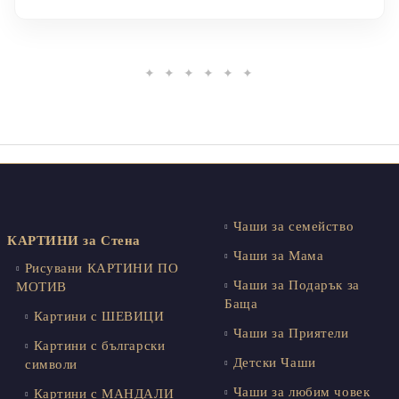
✦ ✦ ✦ ✦ ✦ ✦
Чаши за семейство
КАРТИНИ за Стена
Чаши за Мама
Рисувани КАРТИНИ ПО
Чаши за Подарък за
МОТИВ
Баща
Картини с ШЕВИЦИ
Чаши за Приятели
Картини с български
Детски Чаши
символи
Чаши за любим човек
Картини с МАНДАЛИ