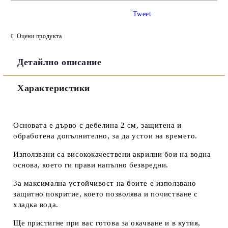
САМО ПОПЪЛНЕТЕ 3 ПОЛЕТА
Tweet
Оцени продукта
Детайлно описание
Съгласен съм с
Политиката за лични данни
Характеристики
Ние ще се свържем с вас в рамките на работния ден.
Основата е дърво с дебелина 2 см, защитена и
обработена допълнително, за да устои на времето.
Използвани са висококачествени акрилни бои на водна
основа, което ги прави напълно безвредни.
За максимална устойчивост на боите е използвано
защитно покритие, което позволява и почистване с
хладка вода.
Ще пристигне при вас готова за окачване и в кутия,