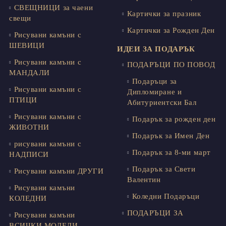
СВЕЩНИЦИ за чаени
Картички за празник
свещи
Картички за Рожден Ден
Рисувани камъни с
ШЕВИЦИ
ИДЕИ ЗА ПОДАРЪК
Рисувани камъни с
ПОДАРЪЦИ ПО ПОВОД
МАНДАЛИ
Подаръци за
Рисувани камъни с
Дипломиране и
ПТИЦИ
Абитуриентски Бал
Рисувани камъни с
Подарък за рожден ден
ЖИВОТНИ
Подарък за Имен Ден
рисувани камъни с
Подарък за 8-ми март
НАДПИСИ
Подарък за Свети
Рисувани камъни ДРУГИ
Валентин
Рисувани камъни
Коледни Подаръци
КОЛЕДНИ
ПОДАРЪЦИ ЗА
Рисувани камъни
ВСИЧКИ МОДЕЛИ