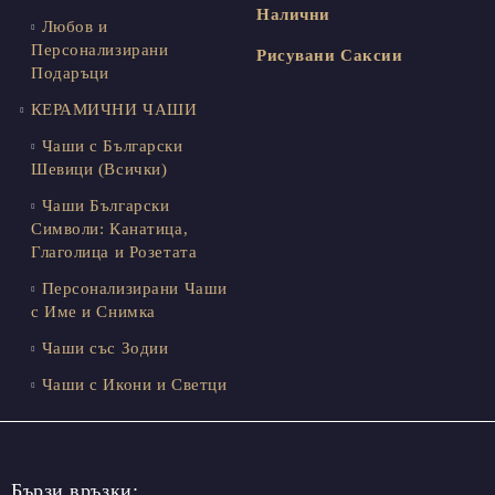
Налични
Любов и
Персонализирани
Рисувани Саксии
Подаръци
КЕРАМИЧНИ ЧАШИ
Чаши с Български
Шевици (Всички)
Чаши Български
Символи: Канатица,
Глаголица и Розетата
Персонализирани Чаши
с Име и Снимка
Чаши със Зодии
Чаши с Икони и Светци
Бързи връзки: