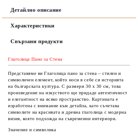
Детайлно описание
Съгласен съм с
Политиката за лични данни
Характеристики
Ние ще се свържем с вас в рамките на работния ден.
Свързани продукти
Глаголица Пано за Стена
Представяме ви
Глаголица пано за стена
– стилен и
символичен елемент, който носи в себе си историята
на българската култура. С размери 30 х 30 см, това
произведение на изкуството ще придаде автентичност
и елегантност на всяко пространство. Картината е
изработена с внимание към детайла, като съчетава
символите
на красивата и древна
глаголица
с модерна
визия, която подхожда на съвременни интериори.
Значение и символика