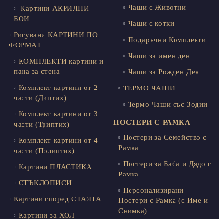
Чаши с Животни
Картини АКРИЛНИ
БОИ
Чаши с котки
Рисувани КАРТИНИ ПО
Подаръчни Комплекти
ФОРМАТ
Чаши за имен ден
КОМПЛЕКТИ картини и
пана за стена
Чаши за Рожден Ден
Комплект картини от 2
ТЕРМО ЧАШИ
части (Диптих)
Термо Чаши със Зодии
Комплект картини от 3
ПОСТЕРИ С РАМКА
части (Триптих)
Постери за Семейство с
Комплект картини от 4
Рамка
части (Полиптих)
Постери за Баба и Дядо с
Картини ПЛАСТИКА
Рамка
СТЪКЛОПИСИ
Персонализирани
Картини според СТАЯТА
Постери с Рамка (с Име и
Снимка)
Картини за ХОЛ