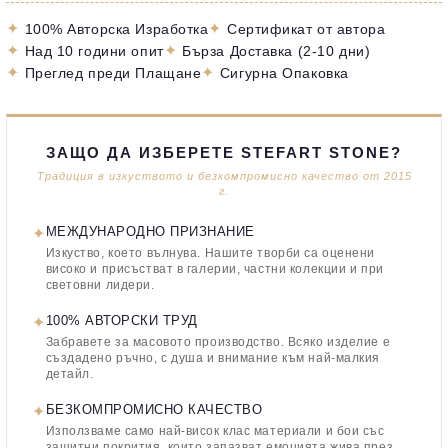
✦
✦
100% Авторска Изработка
Сертификат от автора
✦
✦
Над 10 години опит
Бърза Доставка (2-10 дни)
✦
✦
Преглед преди Плащане
Сигурна Опаковка
ЗАЩО ДА ИЗБЕРЕТЕ STEFART STONE?
Традиция в изкуството и безкомпромисно качество от 2015
г.
✦
МЕЖДУНАРОДНО ПРИЗНАНИЕ
Изкуство, което вълнува. Нашите творби са оценени
високо и присъстват в галерии, частни колекции и при
световни лидери.
✦
100% АВТОРСКИ ТРУД
Забравете за масовото производство. Всяко изделие е
създадено ръчно, с душа и внимание към най-малкия
детайл.
✦
БЕЗКОМПРОМИСНО КАЧЕСТВО
Използваме само най-висок клас материали и бои със
защитни покрития, които запазват емоцията жива през