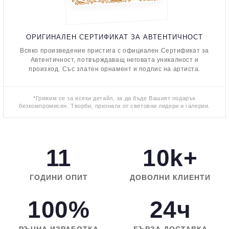
ОРИГИНАЛЕН СЕРТИФИКАТ ЗА АВТЕНТИЧНОСТ
Всяко произведение пристига с официален Сертификат за
Автентичност, потвърждаващ неговата уникалност и
произход. Със златен орнамент и подпис на артиста.
*Грижим се за всеки детайл, за да бъде Вашият подарък
безкомпромисен. Творби, признати от световни лидери и галерии.
11
10k+
ГОДИНИ ОПИТ
ДОВОЛНИ КЛИЕНТИ
100%
24ч