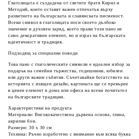
Глаголицата
е създадена от светите братя Кирил и
Методий, които оставят важен отпечатък върху
развитието на българската и славянската писменост.
Всеки символ в глаголицата носи своето дълбоко
значение и духовен заряд, което прави този пано не
само декоративен елемент, но и израз на българската
идентичност и традиция.
Подходящ за специални поводи
Това
пано с глаголическите символи
е идеален избор за
подарък на семейни тържества, годишнини, юбилеи
или други важни събития. Съчетавайки богатството на
историята с изящен дизайн, картината ще се превърне
в ценен елемент в дома или офиса на всеки почитател
на българските традиции.
Характеристики на продукта
Материали:
Висококачествена дървена основа, глина,
акрилни бои.
Размери:
30 х 30 см
Техника:
Ръчно изработено с внимание към всяка буква