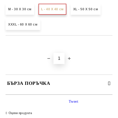
М - 30 Х 30 см
L - 40 X 40 см
XL - 50 X 50 см
XXXL - 60 X 60 см
Добави в желани
БЪРЗА ПОРЪЧКА
САМО ПОПЪЛНЕТЕ 3 ПОЛЕТА
Tweet
Оцени продукта