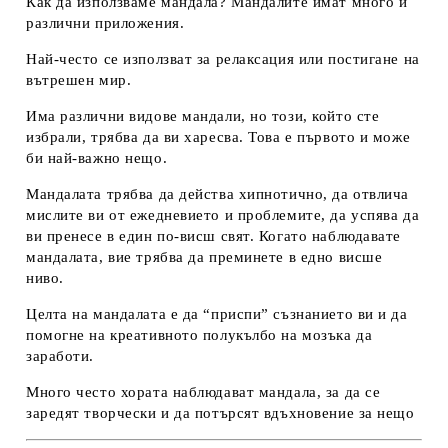
Как да използваме мандала? Мандалите имат много и
различни приложения.
Най-често се използват за релаксация или постигане на
вътрешен мир.
Има различни видове мандали, но този, който сте
избрали, трябва да ви харесва. Това е първото и може
би най-важно нещо.
Мандалата трябва да действа хипнотично, да отвлича
мислите ви от ежедневието и проблемите, да успява да
ви пренесе в един по-висш свят. Когато наблюдавате
мандалата, вие трябва да преминете в едно висше
ниво.
Целта на мандалата е да “приспи” съзнанието ви и да
помогне на креативното полукълбо на мозъка да
заработи.
Много често хората наблюдават мандала, за да се
заредят творчески и да потърсят вдъхновение за нещо