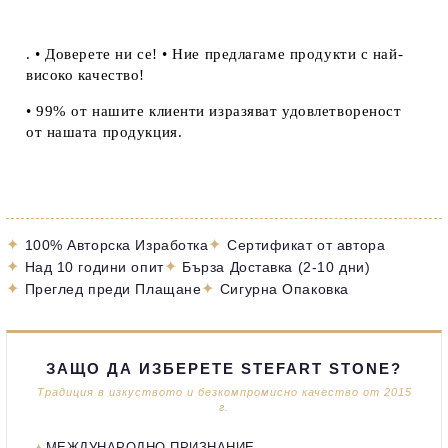
. • Доверете ни се! • Ние предлагаме продукти с най-
високо качество!
• 99% от нашите клиенти изразяват удовлетвореност
от нашата продукция.
✦
✦
100% Авторска Изработка
Сертификат от автора
✦
✦
Над 10 години опит
Бърза Доставка (2-10 дни)
✦
✦
Преглед преди Плащане
Сигурна Опаковка
ЗАЩО ДА ИЗБЕРЕТЕ STEFART STONE?
Традиция в изкуството и безкомпромисно качество от 2015
г.
МЕЖДУНАРОДНО ПРИЗНАНИЕ