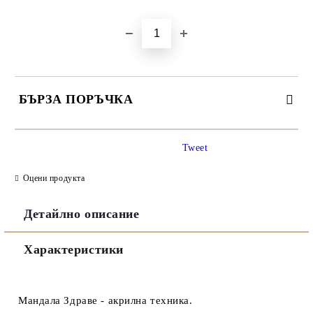
БЪРЗА ПОРЪЧКА
САМО ПОПЪЛНЕТЕ 3 ПОЛЕТА
Tweet
Оцени продукта
Детайлно описание
Съгласен съм с
Политиката за лични данни
Характеристики
Ние ще се свържем с вас в рамките на работния ден.
Мандала Здраве - акрилна техника.