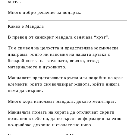
хотел.
Много добро решение за подарък.
Какво е Мандала
В превод от санскрит мандала означава “кръг”.
Тя е символ на целостта и представлява космическа
диаграма, която ни напомня на нашата връзка с
безкрайността на вселената, всичко, отвъд
материалното и духовното.
Мандалите представляват кръгли или подобни на кръг
елементи, които символизират живота, който никога
няма да свърши.
Много хора използват мандала, докато медитират.
Мандалата помага на хората да отключват скрити
познания в себе си, да потърсят информация на едно
по-дълбоко духовно и съзнателно ниво.