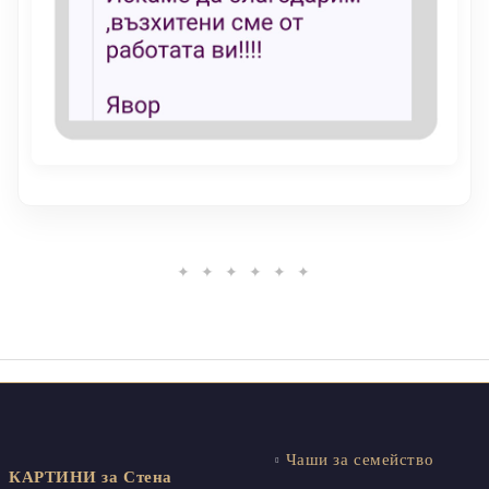
✦ ✦ ✦ ✦ ✦ ✦
Чаши за семейство
КАРТИНИ за Стена