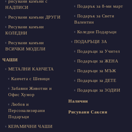
рисувани камъни с
Подарък за 8-ми март
НАДПИСИ
Подарък за Свети
Рисувани камъни ДРУГИ
Валентин
Рисувани камъни
Коледни Подаръци
КОЛЕДНИ
ПОДАРЪЦИ ЗА
Рисувани камъни
ВСИЧКИ МОДЕЛИ
Подаръци за Учител
ЧАШИ
Подаръци за ЖЕНА
МЕТАЛНИ КАНЧЕТА
Подаръци за МЪЖ
Канчета с Шевици
Подаръци за ДЕТЕ
Забавни Животни и
Подаръци за ЗОДИИ
Офис Хумор
Налични
Любов и
Персонализирани
Рисувани Саксии
Подаръци
КЕРАМИЧНИ ЧАШИ