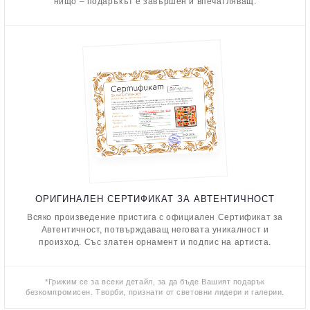
нищо – подаръкът е завършен и впечатляващ.
ОРИГИНАЛЕН СЕРТИФИКАТ ЗА АВТЕНТИЧНОСТ
Всяко произведение пристига с официален Сертификат за
Автентичност, потвърждаващ неговата уникалност и
произход. Със златен орнамент и подпис на артиста.
*Грижим се за всеки детайл, за да бъде Вашият подарък
безкомпромисен. Творби, признати от световни лидери и галерии.