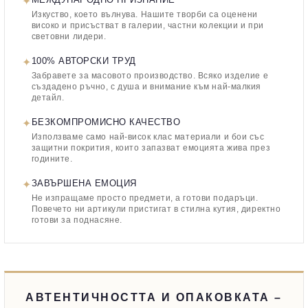
✦
Изкуство, което вълнува. Нашите творби са оценени
високо и присъстват в галерии, частни колекции и при
световни лидери.
✦
100% АВТОРСКИ ТРУД
Забравете за масовото производство. Всяко изделие е
създадено ръчно, с душа и внимание към най-малкия
детайл.
✦
БЕЗКОМПРОМИСНО КАЧЕСТВО
Използваме само най-висок клас материали и бои със
защитни покрития, които запазват емоцията жива през
годините.
✦
ЗАВЪРШЕНА ЕМОЦИЯ
Не изпращаме просто предмети, а готови подаръци.
Повечето ни артикули пристигат в стилна кутия, директно
готови за поднасяне.
АВТЕНТИЧНОСТТА И ОПАКОВКАТА –