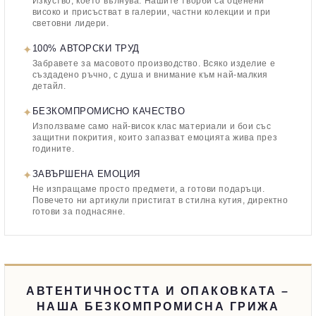
Изкуство, което вълнува. Нашите творби са оценени
високо и присъстват в галерии, частни колекции и при
световни лидери.
✦
100% АВТОРСКИ ТРУД
Забравете за масовото производство. Всяко изделие е
създадено ръчно, с душа и внимание към най-малкия
детайл.
✦
БЕЗКОМПРОМИСНО КАЧЕСТВО
Използваме само най-висок клас материали и бои със
защитни покрития, които запазват емоцията жива през
годините.
✦
ЗАВЪРШЕНА ЕМОЦИЯ
Не изпращаме просто предмети, а готови подаръци.
Повечето ни артикули пристигат в стилна кутия, директно
готови за поднасяне.
АВТЕНТИЧНОСТТА И ОПАКОВКАТА –
НАША БЕЗКОМПРОМИСНА ГРИЖА