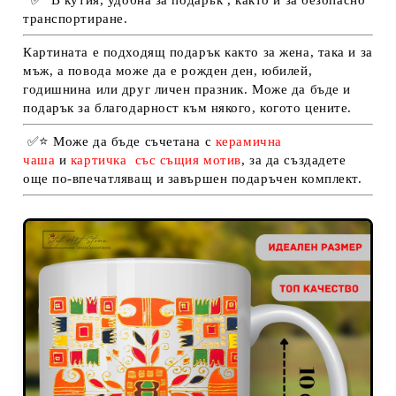
транспортиране.
Картината е подходящ подарък както за жена, така и за
мъж, а повода може да е рожден ден, юбилей,
годишнина или друг личен празник. Може да бъде и
подарък за благодарност към някого, когото цените.
✅
⭐
Може да бъде съчетана с
керамична
чаша
и
картичка
със същия мотив
, за да създадете
още по-впечатляващ и завършен подаръчен комплект.