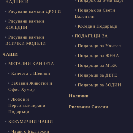
Подарък за 8-ми март
НАДПИСИ
Подарък за Свети
Рисувани камъни ДРУГИ
Валентин
Рисувани камъни
Коледни Подаръци
КОЛЕДНИ
ПОДАРЪЦИ ЗА
Рисувани камъни
ВСИЧКИ МОДЕЛИ
Подаръци за Учител
ЧАШИ
Подаръци за ЖЕНА
МЕТАЛНИ КАНЧЕТА
Подаръци за МЪЖ
Канчета с Шевици
Подаръци за ДЕТЕ
Забавни Животни и
Подаръци за ЗОДИИ
Офис Хумор
Налични
Любов и
Персонализирани
Рисувани Саксии
Подаръци
КЕРАМИЧНИ ЧАШИ
Чаши с Български