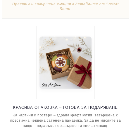
Престиж и завършена емоция в детайлите от StefArt
Stone.
КРАСИВА ОПАКОВКА – ГОТОВА ЗА ПОДАРЯВАНЕ
За картини и постери – здрава крафт кутия, завършена с
престижна червена сатенена панделка. За да не мислите за
нищо – подаръкът е завършен и впечатляващ.