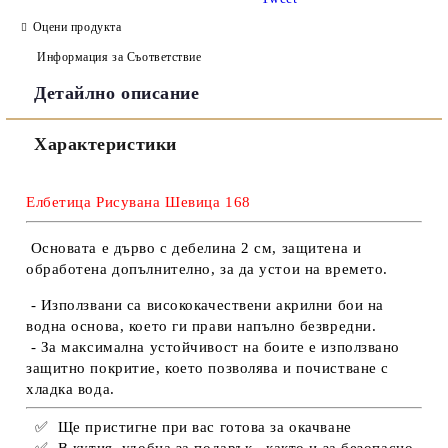
Оцени продукта
Информация за Съответствие
Детайлно описание
Съгласен съм с
Политиката за лични данни
Характеристики
Ние ще се свържем с вас в рамките на работния ден.
Елбетица Рисувана Шевица 168
Основата е дърво с дебелина 2 см, защитена и
обработена допълнително, за да устои на времето.
- Използвани са висококачествени акрилни бои на
водна основа, което ги прави напълно безвредни.
- За максимална устойчивост на боите е използвано
защитно покритие, което позволява и почистване с
хладка вода.
✅
Ще пристигне при вас готова за окачване
✅
В кутия, удобна за подарък , както и за безопасно