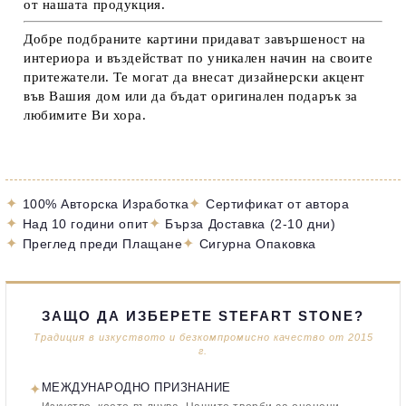
от нашата продукция.
Добре подбраните картини придават завършеност на
интериора и въздействат по уникален начин на своите
притежатели. Те могат да внесат дизайнерски акцент
във Вашия дом или да бъдат оригинален подарък за
любимите Ви хора.
✦
✦
100% Авторска Изработка
Сертификат от автора
✦
✦
Над 10 години опит
Бърза Доставка (2-10 дни)
✦
✦
Преглед преди Плащане
Сигурна Опаковка
ЗАЩО ДА ИЗБЕРЕТЕ STEFART STONE?
Традиция в изкуството и безкомпромисно качество от 2015
г.
✦
МЕЖДУНАРОДНО ПРИЗНАНИЕ