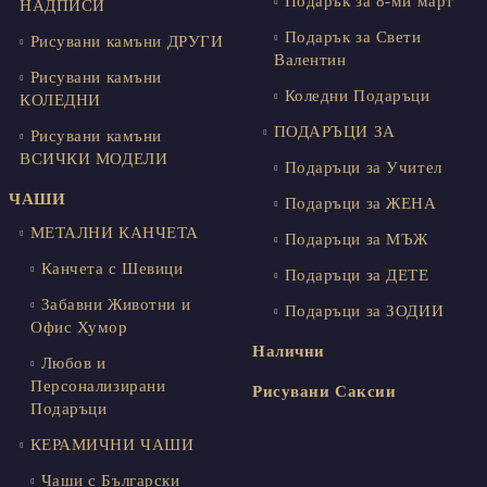
Подарък за 8-ми март
НАДПИСИ
Подарък за Свети
Рисувани камъни ДРУГИ
Валентин
Рисувани камъни
Коледни Подаръци
КОЛЕДНИ
ПОДАРЪЦИ ЗА
Рисувани камъни
ВСИЧКИ МОДЕЛИ
Подаръци за Учител
ЧАШИ
Подаръци за ЖЕНА
МЕТАЛНИ КАНЧЕТА
Подаръци за МЪЖ
Канчета с Шевици
Подаръци за ДЕТЕ
Забавни Животни и
Подаръци за ЗОДИИ
Офис Хумор
Налични
Любов и
Персонализирани
Рисувани Саксии
Подаръци
КЕРАМИЧНИ ЧАШИ
Чаши с Български