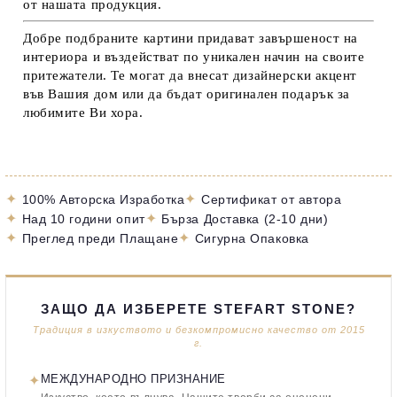
от нашата продукция.
Добре подбраните картини придават завършеност на
интериора и въздействат по уникален начин на своите
притежатели. Те могат да внесат дизайнерски акцент
във Вашия дом или да бъдат оригинален подарък за
любимите Ви хора.
✦
✦
100% Авторска Изработка
Сертификат от автора
✦
✦
Над 10 години опит
Бърза Доставка (2-10 дни)
✦
✦
Преглед преди Плащане
Сигурна Опаковка
ЗАЩО ДА ИЗБЕРЕТЕ STEFART STONE?
Традиция в изкуството и безкомпромисно качество от 2015
г.
✦
МЕЖДУНАРОДНО ПРИЗНАНИЕ