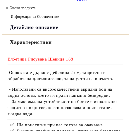
Оцени продукта
Информация за Съответствие
Детайлно описание
Съгласен съм с
Политиката за лични данни
Характеристики
Ние ще се свържем с вас в рамките на работния ден.
Елбетица Рисувана Шевица 168
Основата е дърво с дебелина 2 см, защитена и
обработена допълнително, за да устои на времето.
- Използвани са висококачествени акрилни бои на
водна основа, което ги прави напълно безвредни.
- За максимална устойчивост на боите е използвано
защитно покритие, което позволява и почистване с
хладка вода.
✅
Ще пристигне при вас готова за окачване
✅
В кутия, удобна за подарък , както и за безопасно