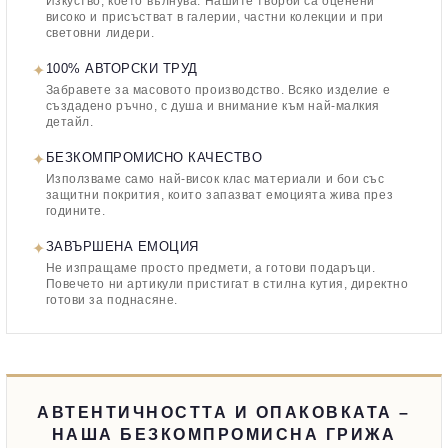
Изкуство, което вълнува. Нашите творби са оценени
високо и присъстват в галерии, частни колекции и при
световни лидери.
✦
100% АВТОРСКИ ТРУД
Забравете за масовото производство. Всяко изделие е
създадено ръчно, с душа и внимание към най-малкия
детайл.
✦
БЕЗКОМПРОМИСНО КАЧЕСТВО
Използваме само най-висок клас материали и бои със
защитни покрития, които запазват емоцията жива през
годините.
✦
ЗАВЪРШЕНА ЕМОЦИЯ
Не изпращаме просто предмети, а готови подаръци.
Повечето ни артикули пристигат в стилна кутия, директно
готови за поднасяне.
АВТЕНТИЧНОСТТА И ОПАКОВКАТА –
НАША БЕЗКОМПРОМИСНА ГРИЖА