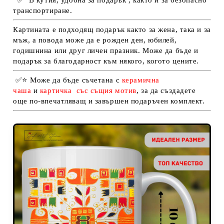
транспортиране.
Картината е подходящ подарък както за жена, така и за
мъж, а повода може да е рожден ден, юбилей,
годишнина или друг личен празник. Може да бъде и
подарък за благодарност към някого, когото цените.
✅
⭐
Може да бъде съчетана с
керамична
чаша
и
картичка
със същия мотив
, за да създадете
още по-впечатляващ и завършен подаръчен комплект.