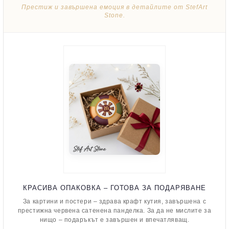
Престиж и завършена емоция в детайлите от StefArt
Stone.
КРАСИВА ОПАКОВКА – ГОТОВА ЗА ПОДАРЯВАНЕ
За картини и постери – здрава крафт кутия, завършена с
престижна червена сатенена панделка. За да не мислите за
нищо – подаръкът е завършен и впечатляващ.