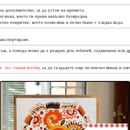
а допълнително, за да устои на времето.
основа, което ги прави напълно безвредни.
тно покритие, което позволява и почистване с хладка вода.
ранспортиране.
мъж, а повода може да е рожден ден, юбилей, годишнина или д
ка
със същия мотив
, за да създадете още по-впечатляващ и з