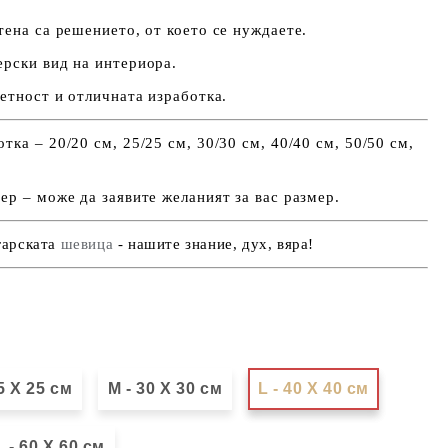
тена са решението, от което се нуждаете.
ерски вид на интериора.
ветност и отличната изработка.
ка – 20/20 см, 25/25 см, 30/30 см, 40/40 см, 50/50 см,
ер – може да заявите желаният за вас размер.
гарската
шевица
- нашите знание, дух, вяра!
25 X 25 см
М - 30 Х 30 см
L - 40 X 40 см
 - 60 X 60 см