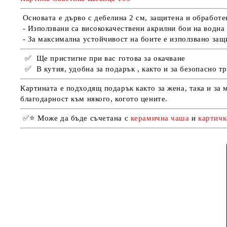
Основата е дърво с дебелина 2 см, защитена и обработен
- Използвани са висококачествени акрилни бои на водна 
- За максимална устойчивост на боите е използвано защи
✅
Ще пристигне при вас готова за окачване
✅
В кутия, удобна за подарък , както и за безопасно т
Картината е подходящ подарък както за жена, така и за 
благодарност към някого, когото цените.
✅
⭐
Може да бъде съчетана с
керамична чаша
и
картич