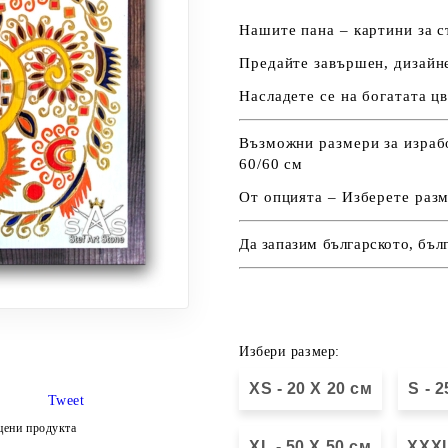
Нашите пана – картини за с
Предайте завършен, дизайн
Насладете се на богатата ц
Възможни размери за изработ
60/60 см
От опцията – Изберете разм
Да запазим българското, бъл
Избери размер:
XS - 20 X 20 см
S - 
Tweet
цени продукта
XL - 50 X 50 см
XXXL