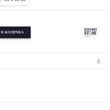
та за лични данни
те на работния ден.