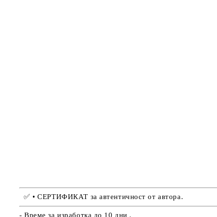
✅
• СЕРТИФИКАТ за автентичност от автора.
- Време за изработка до 10 дни .